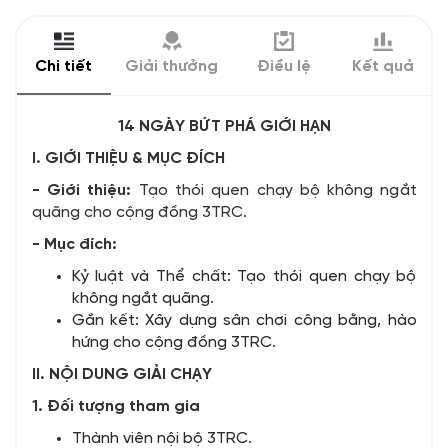
Chi tiết
Giải thưởng
Điều lệ
Kết quả
14 NGÀY BỨT PHÁ GIỚI HẠN
I. GIỚI THIỆU & MỤC ĐÍCH
- Giới thiệu:
Tạo thói quen chạy bộ không ngắt
quãng cho cộng đồng 3TRC.
- Mục đích:
Kỷ luật và Thể chất: Tạo thói quen chạy bộ
không ngắt quãng.
Gắn kết: Xây dựng sân chơi công bằng, hào
hứng cho cộng đồng 3TRC.
II. NỘI DUNG GIẢI CHẠY
1. Đối tượng tham gia
Thành viên nội bộ 3TRC.