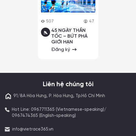
507
47
45 NGÀY THẦN
TỐC – BỨT PHÁ
GIỚI HẠN
Đăng ký
Liên hệ chúng tôi
91/8A Hòa Hưng, P. Hòa Hưng, Tp.Hồ Chí Minh
Hot Line: 0967711365 (Vietnamese-speaking)/
0967474365 (English-speaking)
info@vietrace365.vn