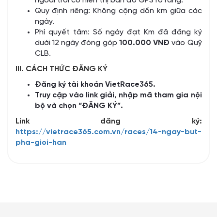
ngoài trời có hiển thị bản đồ GPS rõ ràng.
Quy định riêng: Không cộng dồn km giữa các
ngày.
Phí quyết tâm: Số ngày đạt Km đã đăng ký
dưới 12 ngày đóng góp
100.000 VNĐ
vào Quỹ
CLB.
III. CÁCH THỨC ĐĂNG KÝ
Đăng ký tài khoản VietRace365.
Truy cập vào link giải, nhập mã tham gia nội
bộ và chọn “ĐĂNG KÝ”.
Link đăng ký:
https://vietrace365.com.vn/races/14-ngay-but-
pha-gioi-han