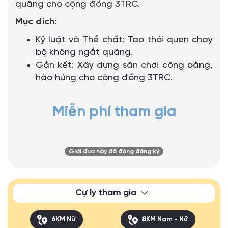
quãng cho cộng đồng 3TRC.
Mục đích:
Kỷ luật và Thể chất: Tạo thói quen chạy
bộ không ngắt quãng.
Gắn kết: Xây dựng sân chơi công bằng,
hào hứng cho cộng đồng 3TRC.
Miễn phí tham gia
Giải đua này đã đóng đăng ký
Cự ly tham gia
6KM Nữ
8KM Nam - Nữ