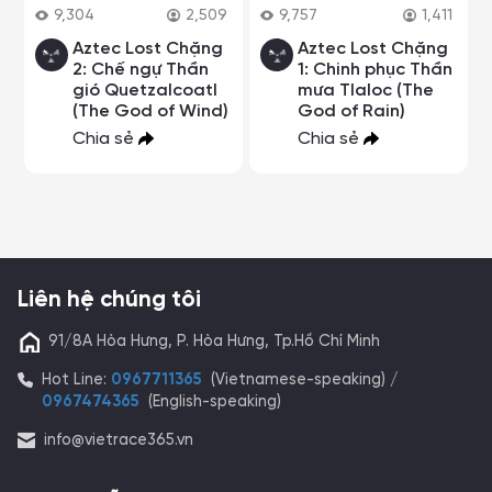
9,304
2,509
9,757
1,411
Aztec Lost Chặng
Aztec Lost Chặng
2: Chế ngự Thần
1: Chinh phục Thần
gió Quetzalcoatl
mưa Tlaloc (The
(The God of Wind)
God of Rain)
Chia sẻ
Chia sẻ
Liên hệ chúng tôi
91/8A Hòa Hưng, P. Hòa Hưng, Tp.Hồ Chí Minh
Hot Line:
0967711365
(Vietnamese-speaking) /
0967474365
(English-speaking)
info@vietrace365.vn