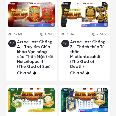
9,248
1,900
9,514
2,609
Aztec Lost Chặng
Aztec Lost Chặng
4 - Truy tìm Chìa
3 - Thách thức Tử
khóa Vạn năng
thần
của Thần Mặt trời
Mictlantecuhtli
Huitzilopochtli
(The God of
(The God of Sun)
Death)
Chia sẻ
Chia sẻ