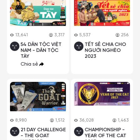
13,641
3,317
5,537
256
54 DÂN TỘC VIỆT
TẾT SẺ CHIA CHO
NAM - DÂN TỘC
NGƯỜI NGHÈO
TÀY
2023
Chia sẻ
8,980
1,512
36,028
1,463
21 DAY CHALLENGE
CHAMPIONSHIP -
- THE GOAT
YEAR OF THE CAT