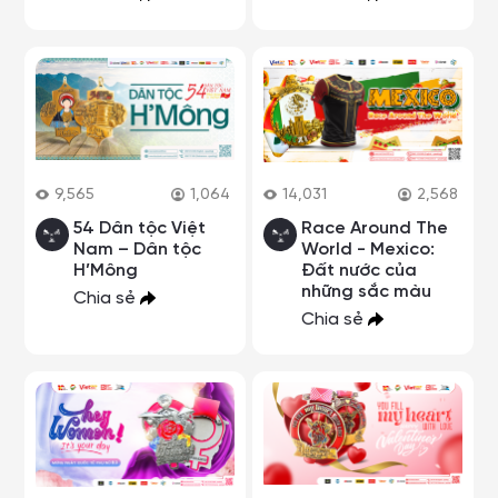
9,565
1,064
14,031
2,568
54 Dân tộc Việt
Race Around The
Nam – Dân tộc
World - Mexico:
H’Mông
Đất nước của
những sắc màu
Chia sẻ
Chia sẻ