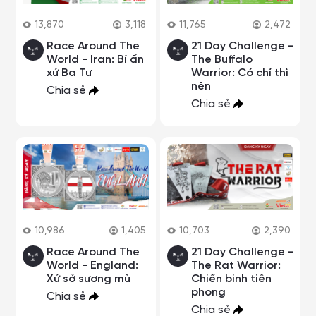
13,870
3,118
11,765
2,472
Race Around The
21 Day Challenge -
World - Iran: Bí ẩn
The Buffalo
xứ Ba Tư
Warrior: Có chí thì
nên
Chia sẻ
Chia sẻ
10,986
1,405
10,703
2,390
Race Around The
21 Day Challenge -
World - England:
The Rat Warrior:
Xứ sở sương mù
Chiến binh tiên
phong
Chia sẻ
Chia sẻ