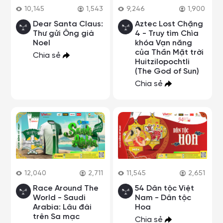
10,145
1,543
9,246
1,900
Dear Santa Claus:
Aztec Lost Chặng
Thư gửi Ông già
4 - Truy tìm Chìa
Noel
khóa Vạn năng
của Thần Mặt trời
Chia sẻ
Huitzilopochtli
(The God of Sun)
Chia sẻ
12,040
2,711
11,545
2,651
Race Around The
54 Dân tộc Việt
World - Saudi
Nam - Dân tộc
Arabia: Lâu đài
Hoa
trên Sa mạc
Chia sẻ