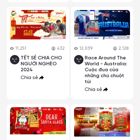
11,251
432
12,039
2,128
TẾT SẺ CHIA CHO
Race Around The
NGƯỜI NGHÈO
World - Australia:
2024
Cuộc đua của
những chú chuột
Chia sẻ
túi
Chia sẻ