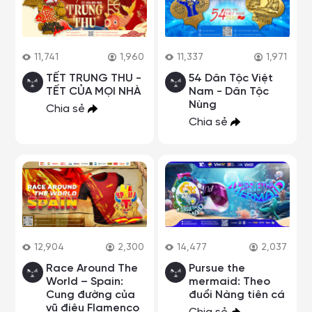
11,741
1,960
11,337
1,971
TẾT TRUNG THU -
54 Dân Tộc Việt
TẾT CỦA MỌI NHÀ
Nam - Dân Tộc
Nùng
Chia sẻ
Chia sẻ
12,904
2,300
14,477
2,037
Race Around The
Pursue the
World – Spain:
mermaid: Theo
Cung đường của
đuổi Nàng tiên cá
vũ điệu Flamenco