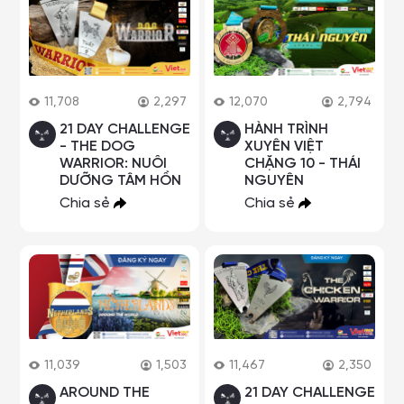
11,708
2,297
12,070
2,794
21 DAY CHALLENGE
HÀNH TRÌNH
- THE DOG
XUYÊN VIỆT
WARRIOR: NUÔI
CHẶNG 10 - THÁI
DƯỠNG TÂM HỒN
NGUYÊN
Chia sẻ
Chia sẻ
11,039
1,503
11,467
2,350
AROUND THE
21 DAY CHALLENGE