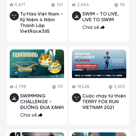
5,671
741
2,694
115
Tự Hào Việt Nam -
SWIM - TO LIVE,
Kỷ Niệm 4 Năm
LIVE TO SWIM
Thành Lập
Chia sẻ
VietRace365
2,798
113
19,528
3,053
SWIMMING
Cuộc chạy từ thiện
CHALLENGE -
TERRY FOX RUN
ĐƯỜNG ĐUA XANH
VIETNAM 2021
Chia sẻ