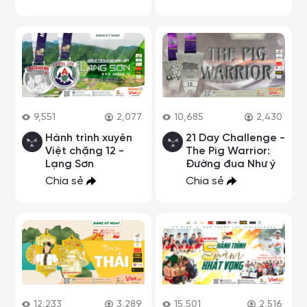
9,551
2,077
10,685
2,430
Hành trình xuyên
21 Day Challenge -
Việt chặng 12 -
The Pig Warrior:
Lạng Sơn
Đường đua Như ý
Chia sẻ
Chia sẻ
12,233
3,289
15,501
2,516