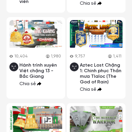
viên
Chia sẻ
10,404
1,980
9,757
1,411
Hành trình xuyên
Aztec Lost Chặng
Việt chặng 13 -
1: Chinh phục Thần
Bắc Giang
mưa Tlaloc (The
God of Rain)
Chia sẻ
Chia sẻ