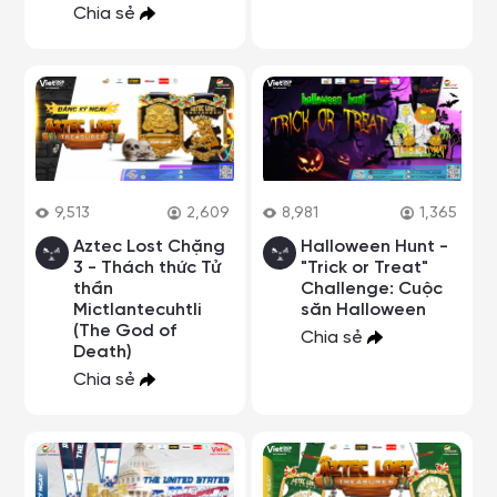
Chia sẻ
9,513
2,609
8,981
1,365
Aztec Lost Chặng
Halloween Hunt -
3 - Thách thức Tử
"Trick or Treat"
thần
Challenge: Cuộc
Mictlantecuhtli
săn Halloween
(The God of
Chia sẻ
Death)
Chia sẻ