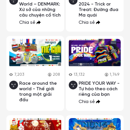
World – DENMARK:
2024 - Trick or
Xứ sở của những
Treat: Đường đua
câu chuyện cổ tích
Ma quái
Chia sẻ
Chia sẻ
7,203
208
13,132
1,749
Race around the
PRIDE YOUR WAY -
world - Thế giới
Tự hào theo cách
trong một giải
riêng của bạn
đấu
Chia sẻ