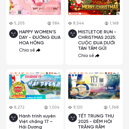
5,205
584
8,544
1,168
HAPPY WOMEN’S
MISTLETOE RUN -
DAY - ĐƯỜNG ĐUA
CHRISTMAS 2025:
HOA HỒNG
CUỘC ĐUA DƯỚI
TÁN TẦM GỬI
Chia sẻ
Chia sẻ
8,272
1,004
9,120
1,368
Hành trình xuyên
TẾT TRUNG THU
Việt chặng 17 –
2025 - ĐÊM HỘI
Hải Dương
TRĂNG RẰM