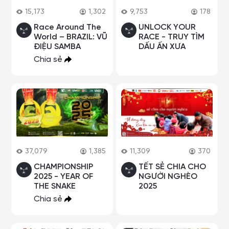
15,173
1,302
9,753
178
Race Around The
UNLOCK YOUR
World – BRAZIL: VŨ
RACE - TRUY TÌM
ĐIỆU SAMBA
DẤU ẤN XƯA
Chia sẻ
37,079
1,385
11,309
370
CHAMPIONSHIP
TẾT SẺ CHIA CHO
2025 - YEAR OF
NGƯỜI NGHÈO
THE SNAKE
2025
Chia sẻ