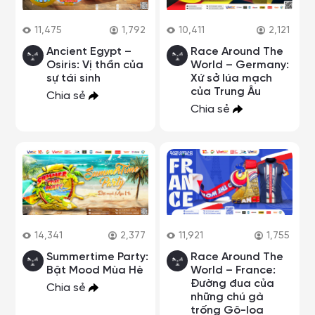
11,475
1,792
10,411
2,121
Ancient Egypt –
Race Around The
Osiris: Vị thần của
World – Germany:
sự tái sinh
Xứ sở lúa mạch
của Trung Âu
Chia sẻ
Chia sẻ
14,341
2,377
11,921
1,755
Summertime Party:
Race Around The
Bật Mood Mùa Hè
World – France:
Đường đua của
Chia sẻ
những chú gà
trống Gô-loa