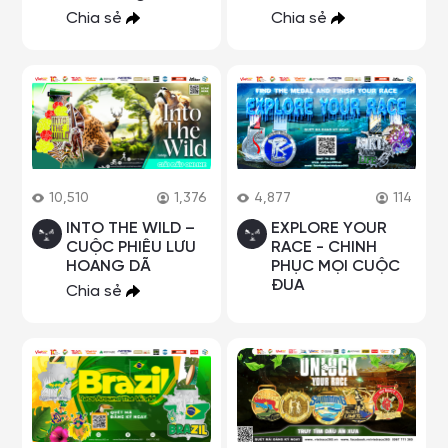
Chia sẻ
Chia sẻ
10,510
1,376
4,877
114
INTO THE WILD –
EXPLORE YOUR
CUỘC PHIÊU LƯU
RACE - CHINH
HOANG DÃ
PHỤC MỌI CUỘC
ĐUA
Chia sẻ