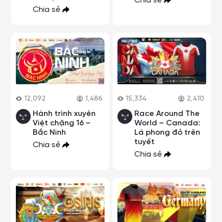
Chia sẻ
Chia sẻ
12,092
1,486
15,334
2,410
Hành trình xuyên
Race Around The
Việt chặng 16 –
World – Canada:
Bắc Ninh
Lá phong đỏ trên
tuyết
Chia sẻ
Chia sẻ