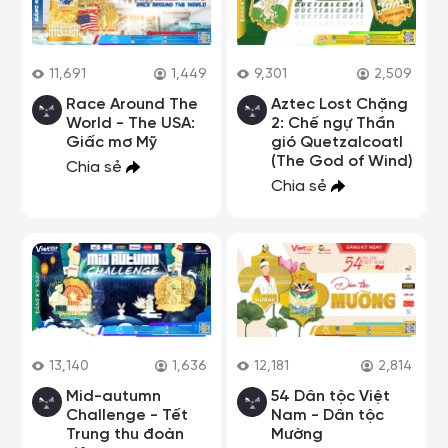
11,691
1,449
9,301
2,509
Race Around The
Aztec Lost Chặng
World - The USA:
2: Chế ngự Thần
Giấc mơ Mỹ
gió Quetzalcoatl
(The God of Wind)
Chia sẻ
Chia sẻ
13,140
1,636
12,181
2,814
Mid-autumn
54 Dân tộc Việt
Challenge - Tết
Nam - Dân tộc
Trung thu đoàn
Mường