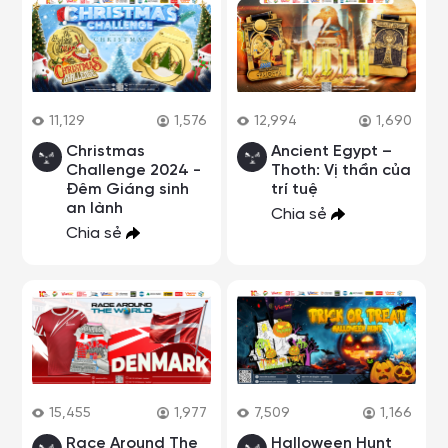
11,129
1,576
12,994
1,690
Christmas
Ancient Egypt –
Challenge 2024 -
Thoth: Vị thần của
Đêm Giáng sinh
trí tuệ
an lành
Chia sẻ
Chia sẻ
15,455
1,977
7,509
1,166
Race Around The
Halloween Hunt