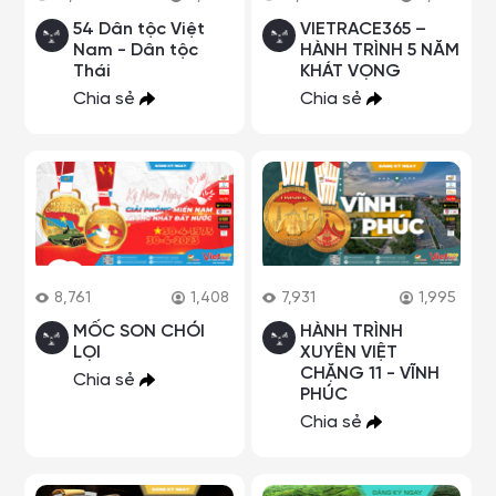
54 Dân tộc Việt
VIETRACE365 –
Nam - Dân tộc
HÀNH TRÌNH 5 NĂM
Thái
KHÁT VỌNG
Chia sẻ
Chia sẻ
8,761
1,408
7,931
1,995
MỐC SON CHÓI
HÀNH TRÌNH
LỌI
XUYÊN VIỆT
CHẶNG 11 - VĨNH
Chia sẻ
PHÚC
Chia sẻ