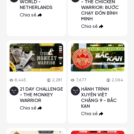
WORLD -
- THE CHICKEN
NETHERLANDS
WARRIOR: BƯỚC
CHẠY ĐÓN BÌNH
Chia sẻ
MINH
Chia sẻ
8,445
2,281
7,677
2,064
21 DAY CHALLENGE
HÀNH TRÌNH
- THE MONKEY
XUYÊN VIỆT
WARRIOR
CHẶNG 9 - BẮC
KẠN
Chia sẻ
Chia sẻ