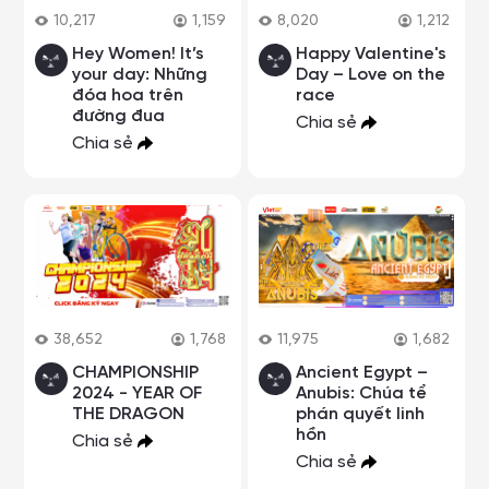
10,217
1,159
8,020
1,212
Hey Women! It’s
Happy Valentine's
your day: Những
Day – Love on the
đóa hoa trên
race
đường đua
Chia sẻ
Chia sẻ
38,652
1,768
11,975
1,682
CHAMPIONSHIP
Ancient Egypt –
2024 - YEAR OF
Anubis: Chúa tể
THE DRAGON
phán quyết linh
hồn
Chia sẻ
Chia sẻ