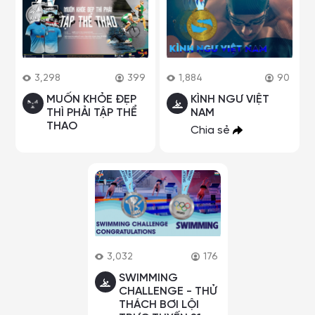
3,298
399
1,884
90
MUỐN KHỎE ĐẸP
KÌNH NGƯ VIỆT
THÌ PHẢI TẬP THỂ
NAM
THAO
Chia sẻ
3,032
176
SWIMMING
CHALLENGE - THỬ
THÁCH BƠI LỘI