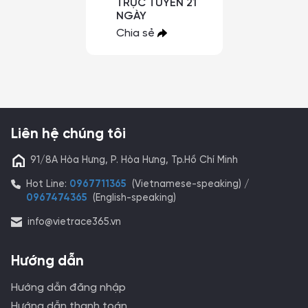
TRỰC TUYẾN 21
NGÀY
Chia sẻ
Liên hệ chúng tôi
91/8A Hòa Hưng, P. Hòa Hưng, Tp.Hồ Chí Minh
Hot Line:
0967711365
(Vietnamese-speaking) /
0967474365
(English-speaking)
info@vietrace365.vn
Hướng dẫn
Hướng dẫn đăng nhập
Hướng dẫn thanh toán