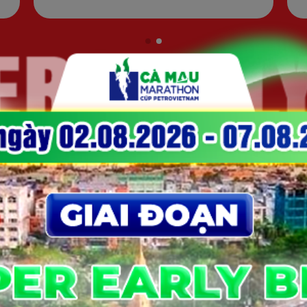
XEM THÊM
ẢI ONLINE DOANH NGHIỆP/TỔ CHỨC/C