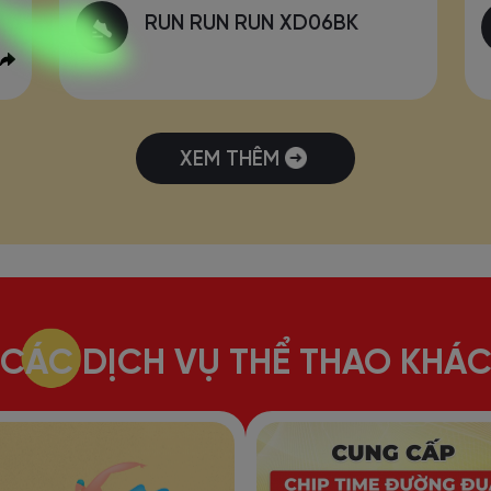
RUN RUN RUN XD06BK
XEM THÊM
CÁC DỊCH VỤ THỂ THAO KHÁ