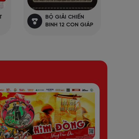
T
BỘ GIẢI CHIẾN
H
BINH 12 CON GIÁP
V