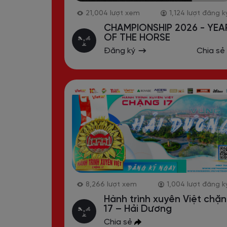
476
lượt xem
186
lượt đăng k
FUTURISTIC RUN - RUN ZON
Đăng ký
8,539
lượt xem
1,168
lượt đăng k
MISTLETOE RUN -
CHRISTMAS 2025: CUỘC
ĐUA DƯỚI TÁN TẦM GỬI