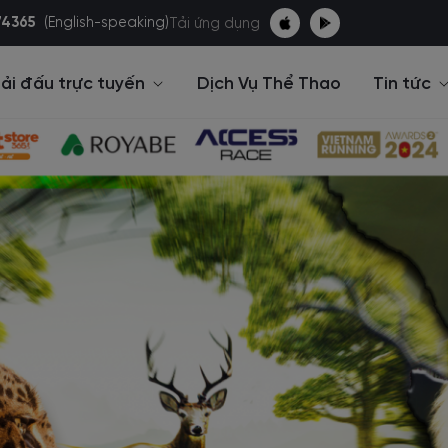
74365
(English-speaking)
Tải ứng dụng
ải đấu trực tuyến
Dịch Vụ Thể Thao
Tin tức
Các giải
chạy bộ
thao
c giải đấu
p xe và bơi