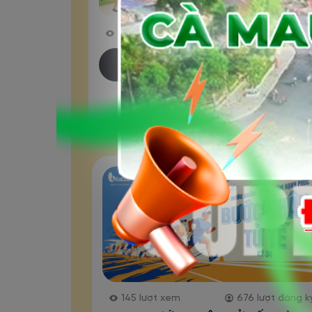
6,954
lượt xem
1,419
lượt đăng k
Hoa Linh - Vì Tương Lai Xa
(Mùa 4 – Tháng 8/2026)
145
lượt xem
676
lượt đăng k