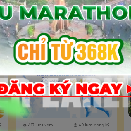
329
lượt xem
19
lượt đăng ký
ý
Giải đi bộ trực tuyến “Khỏe
nh
thể chất” của Trung tâm
Kiểm định chất lượng giáo
dục năm 2026
Đăng ký
ý
617
lượt xem
40
lượt đăng ký