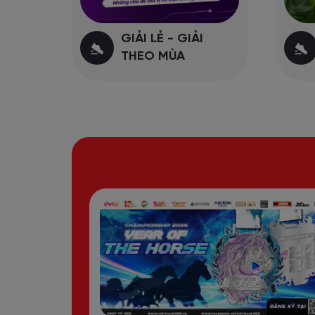
GIẢI LẺ - GIẢI
PT
THEO MÙA