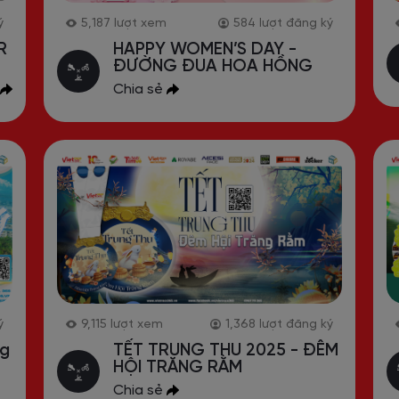
ý
21,004
lượt xem
1,124
lượt đăng ký
CHAMPIONSHIP 2026 - YEAR
E
OF THE HORSE
Đăng ký
Chia sẻ
ý
8,266
lượt xem
1,004
lượt đăng ký
Hành trình xuyên Việt chặng
17 – Hải Dương
Chia sẻ