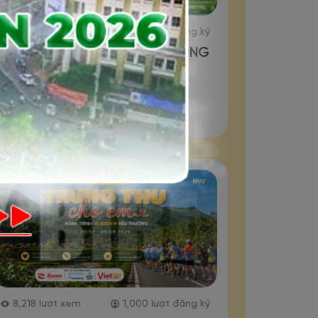
1,466
lượt xem
76
lượt đăng ký
PSL GREEN RACE - ĐƯỜNG
ĐUA XANH 2026
Đăng ký
8,218
lượt xem
1,000
lượt đăng ký