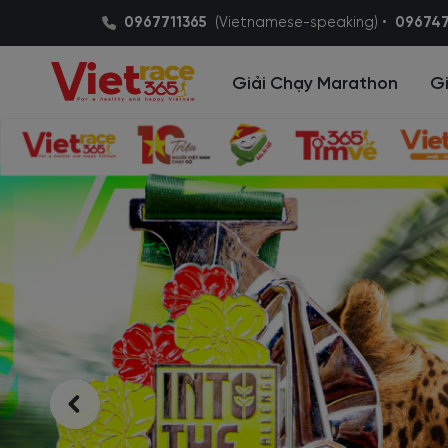
0967711365
(Vietnamese-speaking) •
09674
Giải Chạy Marathon
Gi
Cùng lan toả
phong trào thể 
vì cộng đồng
Chúng tôi là đơn vị chuyên tổ chức cá
thể thao uy tín như: chạy bộ, đi bộ, đạ
lội.