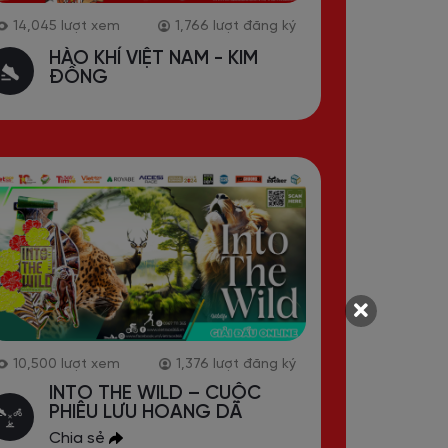
5,187
lượt xem
584
lượt đăng ký
14,045
lư
HAPPY WOMEN’S DAY -
HÀO
ĐƯỜNG ĐUA HOA HỒNG
Đ
Chia sẻ
9,115
lượt xem
1,368
lượt đăng ký
10,500
lư
TẾT TRUNG THU 2025 - ĐÊM
IN
HỘI TRĂNG RẰM
PH
Chia sẻ
Chi