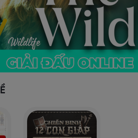
Các giải
đạp xe
Ề