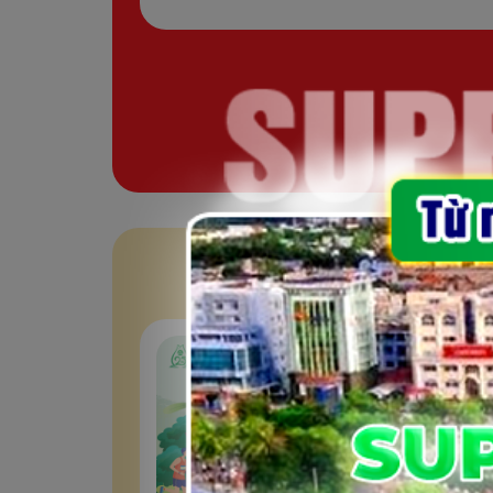
Chia sẻ
GI