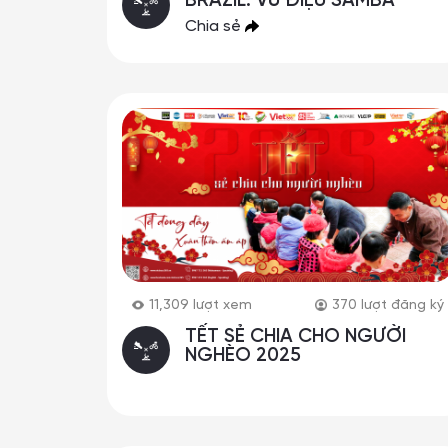
BRAZIL: VŨ ĐIỆU SAMBA
Chia sẻ
11,309
lượt xem
370
lượt đăng ký
TẾT SẺ CHIA CHO NGƯỜI
NGHÈO 2025