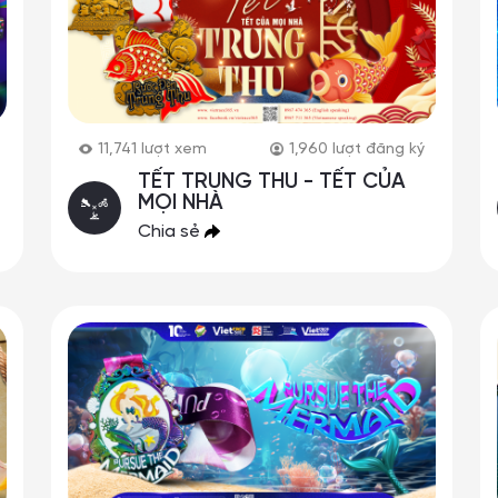
11,741
lượt xem
1,960
lượt đăng ký
TẾT TRUNG THU - TẾT CỦA
MỌI NHÀ
Chia sẻ