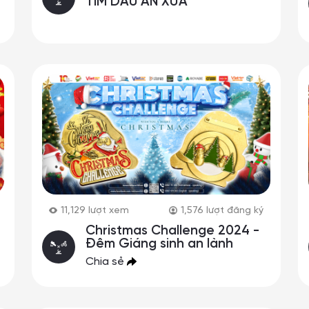
TÌM DẤU ẤN XƯA
11,129
lượt xem
1,576
lượt đăng ký
Christmas Challenge 2024 -
Đêm Giáng sinh an lành
Chia sẻ