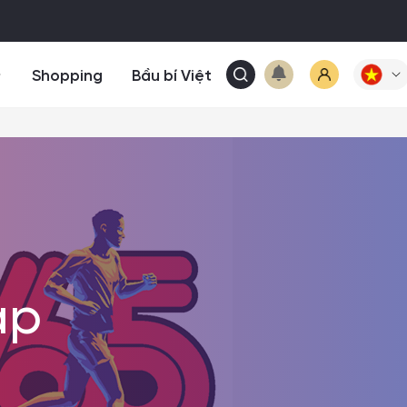
Shopping
Bầu bí Việt
ạp