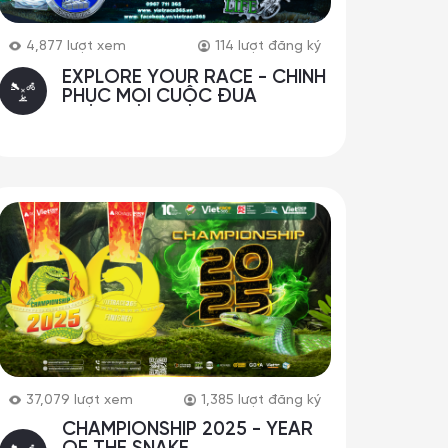
4,877
lượt xem
114
lượt đăng ký
EXPLORE YOUR RACE - CHINH
PHỤC MỌI CUỘC ĐUA
37,079
lượt xem
1,385
lượt đăng ký
CHAMPIONSHIP 2025 - YEAR