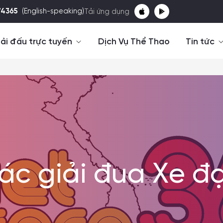
74365
(English-speaking)
Tải ứng dụng
ải đấu trực tuyến
Dịch Vụ Thể Thao
Tin tức
ác giải đua Xe đ