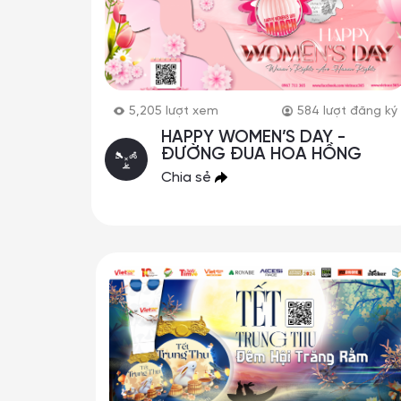
5,205
lượt xem
584
lượt đăng ký
HAPPY WOMEN’S DAY -
ĐƯỜNG ĐUA HOA HỒNG
Chia sẻ