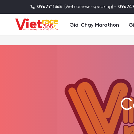
0967711365
(Vietnamese-speaking) •
09674
Giải Chạy Marathon
Gi
C