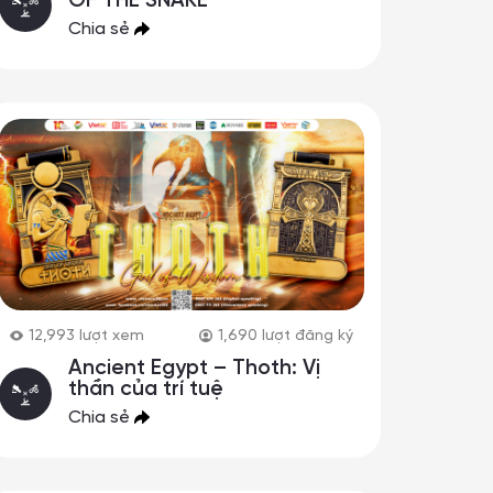
OF THE SNAKE
Chia sẻ
12,993
lượt xem
1,690
lượt đăng ký
Ancient Egypt – Thoth: Vị
thần của trí tuệ
Chia sẻ