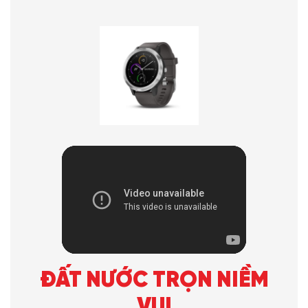
ĐẤT NƯỚC TRỌN NIỀM
VUI