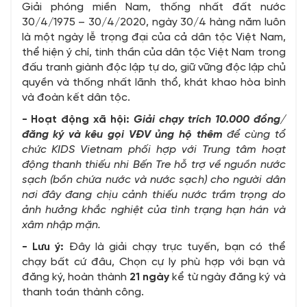
Giải phóng miền Nam, thống nhất đất nước
30/4/1975 – 30/4/2020, ngày 30/4 hàng năm luôn
là một ngày lễ trọng đại của cả dân tộc Việt Nam,
thể hiện ý chí, tinh thần của dân tộc Việt Nam trong
đấu tranh giành độc lập tự do, giữ vững độc lập chủ
quyền và thống nhất lãnh thổ, khát khao hòa bình
và đoàn kết dân tộc.
- Hoạt động xã hội:
Giải chạy trích 10.000 đồng/
đăng ký và kêu gọi VĐV ủng hộ thêm
để cùng tổ
chức KIDS Vietnam phối hợp với Trung tâm hoạt
động thanh thiếu nhi Bến Tre hỗ trợ về nguồn nước
sạch (bồn chứa nước và nước sạch) cho người dân
nơi đây đang chịu cảnh thiếu nước trầm trọng do
ảnh hưởng khắc nghiệt của tình trạng hạn hán và
xâm nhập mặn.
- Lưu ý:
Đây là giải chạy trực tuyến, bạn có thể
chạy bất cứ đâu, Chọn cự ly phù hợp với bạn và
đăng ký, hoàn thành
21 ngày
kể từ ngày đăng ký và
thanh toán thành công.