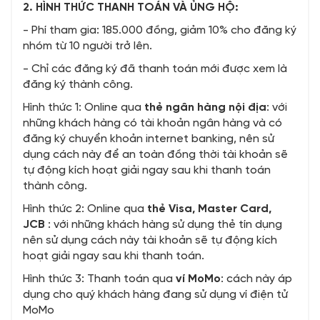
2. HÌNH THỨC THANH TOÁN VÀ ỦNG HỘ:
- Phí tham gia: 185.000 đồng, giảm 10% cho đăng ký
nhóm từ 10 người trở lên.
- Chỉ các đăng ký đã thanh toán mới được xem là
đăng ký thành công.
Hình thức 1: Online qua
thẻ ngân hàng nội địa
: với
những khách hàng có tài khoản ngân hàng và có
đăng ký chuyển khoản internet banking, nên sử
dụng cách này để an toàn đồng thời tài khoản sẽ
tự động kích hoạt giải ngay sau khi thanh toán
thành công.
Hình thức 2: Online qua
thẻ Visa, Master Card,
JCB
: với những khách hàng sử dụng thẻ tín dụng
nên sử dụng cách này tài khoản sẽ tự động kích
hoạt giải ngay sau khi thanh toán.
Hình thức 3: Thanh toán qua
ví MoMo
: cách này áp
dụng cho quý khách hàng đang sử dụng ví điện tử
MoMo