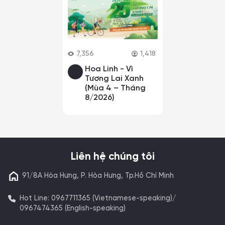
7,356
1,418
Hoa Linh - Vì
Tương Lai Xanh
(Mùa 4 – Tháng
8/2026)
Liên hệ chúng tôi
91/8A Hòa Hưng, P. Hòa Hưng, Tp.Hồ Chí Minh
Hot Line: 0967711365 (Vietnamese-speaking)/
0967474365 (English-speaking)