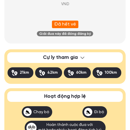
VNĐ
Đã hết vé
Giải đua này đã đóng đăng ký
Cự ly tham gia
21km
42km
60km
100km
Hoạt động hợp lệ
Chạy bộ
Đi bộ
Hoàn thành cuộc đua với