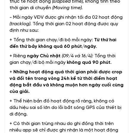
thực tế hoạt động
(Elapsed time),
không tính theo
thời gian di chuyển
(Moving time).
- Mỗi ngày VĐV được ghi nhận tối đa 02 hoạt động
(tracklog).
Tổng thời gian 02 hoạt động được quy
định như sau:
+ Tổng thời gian chạy/đi bộ mỗi ngày:
Từ thứ hai
đến thứ bảy không quá 60 phút/ngày
.
+ Riêng
ngày Chủ nhật
(09/4 và 16/4):
Tổng thời
gian chạy/đi bộ mỗi ngày
không quá 90 phút
.
+
Những hoạt động quá thời gian phải được crop
và đổi tên trong vòng 24h kể từ thời điểm hoạt
động bắt đầu và không muộn hơn ngày cuối cùng
của giải.
+ Thể hiện bản đồ hoạt động rõ ràng, không có
dấu hiệu sai số lớn do lỗi bắt sóng GPS của thiết bị
di động.
+ Có thời gian trùng nhau do ghi đồng thời trên
nhiều app sẽ chỉ được ghi nhận là một hoạt động