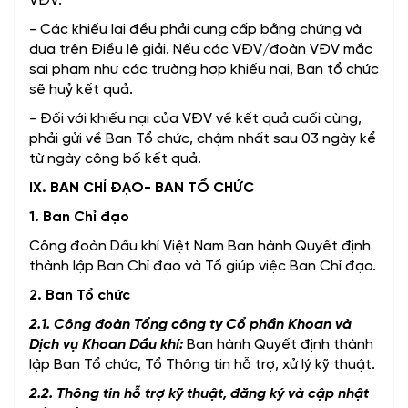
VĐV.
- Các khiếu lại đều phải cung cấp bằng chứng và
dựa trên Điều lệ giải. Nếu các VĐV/đoàn VĐV mắc
sai phạm như các trường hợp khiếu nại, Ban tổ chức
sẽ huỷ kết quả.
- Đối với khiếu nại của VĐV về kết quả cuối cùng,
phải gửi về Ban Tổ chức, chậm nhất sau 03 ngày kể
từ ngày công bố kết quả.
IX. BAN CHỈ ĐẠO- BAN TỔ CHỨC
1. Ban Chỉ đạo
Công đoàn Dầu khí Việt Nam Ban hành Quyết định
thành lập Ban Chỉ đạo và Tổ giúp việc Ban Chỉ đạo.
2. Ban Tổ chức
2.1. Công đoàn Tổng công ty Cổ phần Khoan và
Dịch vụ Khoan Dầu khí:
Ban hành Quyết định thành
lập Ban Tổ chức, Tổ Thông tin hỗ trợ, xử lý kỹ thuật.
2.2. Thông tin hỗ trợ kỹ thuật, đăng ký và cập nhật