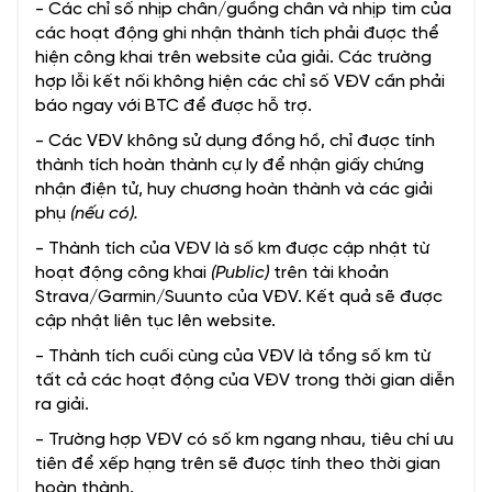
- Các chỉ số nhịp chân/guồng chân và nhịp tim của
các hoạt động ghi nhận thành tích phải được thể
hiện công khai trên website của giải. Các trường
hợp lỗi kết nối không hiện các chỉ số VĐV cần phải
báo ngay với BTC để được hỗ trợ.
- Các VĐV không sử dụng đồng hồ, chỉ được tính
thành tích hoàn thành cự ly để nhận giấy chứng
nhận điện tử, huy chương hoàn thành và các giải
phụ
(nếu có).
- Thành tích của VĐV là số km được cập nhật từ
hoạt động công khai
(Public)
trên tài khoản
Strava/Garmin/Suunto của VĐV. Kết quả sẽ được
cập nhật liên tục lên website.
- Thành tích cuối cùng của VĐV là tổng số km từ
tất cả các hoạt động của VĐV trong thời gian diễn
ra giải.
- Trường hợp VĐV có số km ngang nhau, tiêu chí ưu
tiên để xếp hạng trên sẽ được tính theo thời gian
hoàn thành.