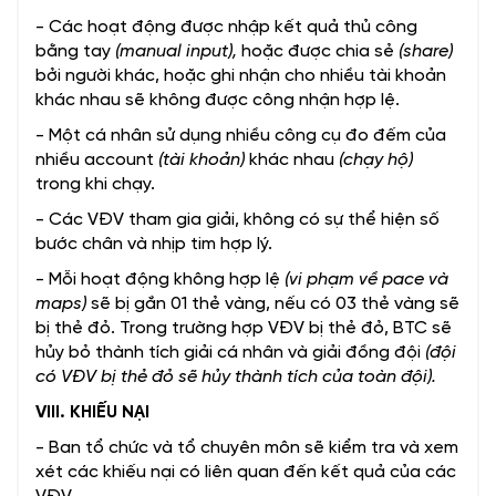
- Các hoạt động được nhập kết quả thủ công
bằng tay
(manual input),
hoặc được chia sẻ
(share)
bởi người khác, hoặc ghi nhận cho nhiều tài khoản
khác nhau sẽ không được công nhận hợp lệ.
- Một cá nhân sử dụng nhiều công cụ đo đếm của
nhiều account
(tài khoản)
khác nhau
(chạy hộ)
trong khi chạy.
- Các VĐV tham gia giải, không có sự thể hiện số
bước chân và nhịp tim hợp lý.
- Mỗi hoạt động không hợp lệ
(vi phạm về pace và
maps)
sẽ bị gắn 01 thẻ vàng, nếu có 03 thẻ vàng sẽ
bị thẻ đỏ. Trong trường hợp VĐV bị thẻ đỏ, BTC sẽ
hủy bỏ thành tích giải cá nhân và giải đồng đội
(đội
có VĐV bị thẻ đỏ sẽ hủy thành tích của toàn đội).
VIII. KHIẾU NẠI
- Ban tổ chức và tổ chuyên môn sẽ kiểm tra và xem
xét các khiếu nại có liên quan đến kết quả của các