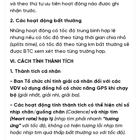
và theo thứ tự ưu tiên hoạt động nào được ghi
nhận trước.
2. Các hoạt động bất thường
Những hoạt động có tốc độ trung bình hợp lệ
nhưng nếu có tốc độ theo từng thời gian chia nhỏ
(splits time),
có tốc độ theo từng km bất thường sẽ
được BTC xem xét theo từng trường hợp.
VI. CÁCH TÍNH THÀNH TÍCH
1. Thành tích cá nhân
- Ban Tổ chức chỉ tính giải cá nhân đối với các
VĐV sử dụng đồng hồ có chức năng GPS khi chạy
bộ
(giải nhất, giải nhì, giải ba)
.
- Các hoạt động tính thành tích có thể hiện chỉ số
nhịp chân/guồng chân
(Cadence)
và nhịp tim
(Heart rate)
hợp lý
(nhịp tim phải nhanh
“tương
ứng”
với tốc độ, không có hiện tượng lỗi nhịp tim
hoặc nhịp tim quá thấp bất thường so với tốc độ).