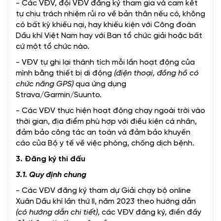
- Các VĐV, đội VĐV đăng ký tham gia và cam kết
tự chịu trách nhiệm rủi ro về bản thân nếu có, không
có bất kỳ khiếu nại, hay khiếu kiện với Công đoàn
Dầu khí Việt Nam hay với Ban tổ chức giải hoặc bất
cứ một tổ chức nào.
- VĐV tự ghi lại thành tích mỗi lần hoạt động của
mình bằng thiết bị di động
(điện thoại, đồng hồ có
chức năng GPS)
qua ứng dụng
Strava/Garmin/Suunto.
- Các VĐV thực hiện hoạt động chạy ngoài trời vào
thời gian, địa điểm phù hợp với điều kiện cá nhân,
đảm bảo công tác an toàn và đảm bảo khuyến
cáo của Bộ y tế về việc phòng, chống dịch bệnh.
3. Đăng ký thi đấu
3.1. Quy định chung
- Các VĐV đăng ký tham dự Giải chạy bộ online
Xuân Dầu khí lần thứ II, năm 2023 theo hướng dẫn
(có hướng dẫn chi tiết)
, các VĐV đăng ký, điền đầy