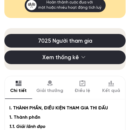
Hoàn thành cuộc đua với
một hoặc nhiều hoạt động tích luỹ
7025 Người tham gia
Xem thống kê
Chi tiết
Giải thưởng
Điều lệ
Kết quả
I. THÀNH PHẦN, ĐIỀU KIỆN THAM GIA THI ĐẤU
1. Thành phần
1.1. Giải lãnh đạo