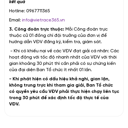
kết quả
Hotline: 0967711365
Email:
info@vietrace365.vn
3. Công đoàn trực thuộc:
Mỗi Công đoàn trực
thuộc cử 01 đồng chí đội trưởng của đơn vị để
hướng dẫn VĐV đăng ký, kiểm tra, giám sát.
- Khi có khiếu nại về các VĐV đạt giải cá nhân: Các
hoạt động với tốc độ nhanh nhất của VĐV với thời
gian khoảng 30 phút thì cần phải có sự chứng kiến
của đại diện Ban Tổ chức ít nhất 01 lần.
- Khi phát hiện có dấu hiệu khả nghi, gian lận,
không trung trực khi tham gia giải, Ban Tổ chức
có quyền yêu cầu VĐV phải thực hiện chạy liên tục
trong 30 phút để xác định tốc độ thực tế của
VĐV.