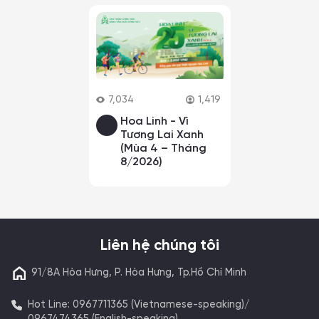
7,034
1,419
Hoa Linh - Vì
Tương Lai Xanh
(Mùa 4 – Tháng
8/2026)
Liên hệ chúng tôi
91/8A Hòa Hưng, P. Hòa Hưng, Tp.Hồ Chí Minh
Hot Line: 0967711365 (Vietnamese-speaking)/
0967474365 (English-speaking)