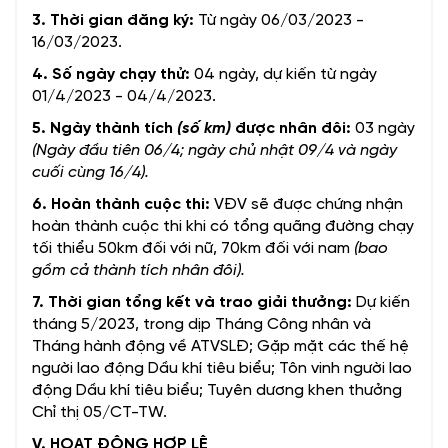
3. Thời gian đăng ký:
Từ ngày 06/03/2023 -
16/03/2023.
4. Số ngày chạy thử:
04 ngày, dự kiến từ ngày
01/4/2023 - 04/4/2023.
5. Ngày thành tích
(số km)
được nhân đôi:
03 ngày
(Ngày đầu tiên 06/4; ngày chủ nhật 09/4 và ngày
cuối cùng 16/4).
6. Hoàn thành cuộc thi:
VĐV sẽ được chứng nhận
hoàn thành cuộc thi khi có tổng quãng đường chạy
tối thiểu 50km đối với nữ, 70km đối với nam
(bao
gồm cả thành tích nhân đôi).
7. Thời gian tổng kết và trao giải thưởng:
Dự kiến
tháng 5/2023, trong dịp Tháng Công nhân và
Tháng hành động về ATVSLĐ; Gặp mặt các thế hệ
người lao động Dầu khí tiêu biểu; Tôn vinh người lao
động Dầu khí tiêu biểu; Tuyên dương khen thưởng
Chỉ thị 05/CT-TW.
V. HOẠT ĐỘNG HỢP LỆ