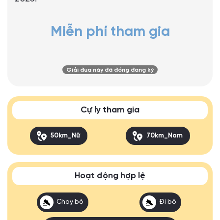
Miễn phí tham gia
Giải đua này đã đóng đăng ký
Cự ly tham gia
50km_Nữ
70km_Nam
Hoạt động hợp lệ
Chạy bộ
Đi bộ