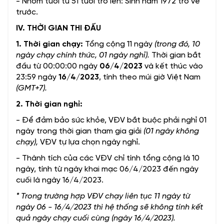
- Nhóm tuổi từ 51 tuổi trở lên: Sinh năm 1972 trở về
trước.
IV. THỜI GIAN THI ĐẤU
1. Thời gian chạy:
Tổng cộng 11 ngày
(trong đó, 10
ngày chạy chính thức, 01 ngày nghỉ).
Thời gian bắt
đầu từ 00:00:00 ngày
06/4/2023
và kết thúc vào
23:59 ngày
16/4/2023
, tính theo múi giờ Việt Nam
(GMT+7).
2. Thời gian nghỉ:
- Để đảm bảo sức khỏe, VĐV bắt buộc phải nghỉ 01
ngày trong thời gian tham gia giải
(01 ngày không
chạy),
VĐV tự lựa chọn ngày nghỉ.
- Thành tích của các VĐV chỉ tính tổng cộng là 10
ngày, tính từ ngày khai mạc 06/4/2023 đến ngày
cuối là ngày 16/4/2023.
* Trong trường hợp VĐV chạy liên tục 11 ngày từ
ngày 06 - 16/4/2023 thì hệ thống sẽ không tính kết
quả ngày chạy cuối cùng (ngày 16/4/2023).