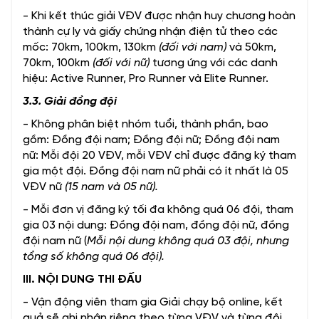
- Khi kết thúc giải VĐV được nhận huy chương hoàn
thành cự ly và giấy chứng nhận điện tử theo các
mốc: 70km, 100km, 130km
(đối với nam)
và 50km,
70km, 100km
(đối với nữ)
tương ứng với các danh
hiệu: Active Runner, Pro Runner và Elite Runner.
3.3. Giải đồng đội
- Không phân biệt nhóm tuổi, thành phần, bao
gồm: Đồng đội nam; Đồng đội nữ; Đồng đội nam
nữ: Mỗi đội 20 VĐV, mỗi VĐV chỉ được đăng ký tham
gia một đội. Đồng đội nam nữ phải có ít nhất là 05
VĐV nữ
(15 nam và 05 nữ).
- Mỗi đơn vị đăng ký tối đa không quá 06 đội, tham
gia 03 nội dung: Đồng đội nam, đồng đội nữ, đồng
đội nam nữ (
Mỗi nội dung không quá 03 đội, nhưng
tổng số không quá 06 đội).
III. NỘI DUNG THI ĐẤU
- Vận động viên tham gia Giải chạy bộ online, kết
quả sẽ ghi nhận riêng theo từng VĐV và từng đội