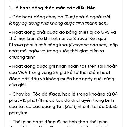
1. Là hoạt động thỏa mãn các điều kiện
- Các hoạt động chạy bộ
(Run)
phải ở ngoài trời
(chạy bộ trong nhà không được tính thành tích).
- Hoạt động phải được đo bằng thiết bị có GPS và
thể hiện bản đồ khi kết nối với Strava. Kết quả
Strava phải ở chế công khai
(Everyone can see
), cập
nhật mỗi ngày và trong suốt thời gian diễn ra
chương trình.
- Hoạt động được ghi nhận hoàn tất trên tài khoản
của VĐV trong vòng 24 giờ kể từ thời điểm hoạt
động bắt đầu và không muộn hơn ngày cuối cùng
của giải.
- Chạy bộ: Tốc độ
(Pace)
hợp lệ trong khoảng từ 04
phút -15 phút/1km; có tốc độ di chuyển trung bình
của tất cả các quãng 1km
(Split
) nhanh tối đa 03:30
phút/km.
- Thời gian hoạt động được tính theo thời gian