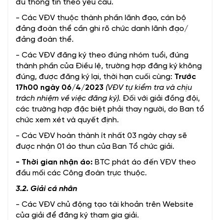
đủ thông tin theo yêu cầu.
- Các VĐV thuộc thành phần lãnh đạo, cán bộ
đảng đoàn thể cần ghi rõ chức danh lãnh đạo/
đảng đoàn thể.
- Các VĐV đăng ký theo đúng nhóm tuổi, đúng
thành phần của Điều lệ, trường hợp đăng ký không
đúng, được đăng ký lại, thời hạn cuối cùng:
Trước
17h00 ngày 06/4/2023
(VĐV tự kiểm tra và chịu
trách nhiệm về việc đăng ký).
Đối với
giải đồng đội,
các trường hợp đặc biệt phải thay người, do Ban tổ
chức xem xét và quyết định.
- Các VĐV hoàn thành ít nhất 03 ngày chạy sẽ
được nhận 01 áo thun của Ban Tổ chức giải.
- Thời gian nhận áo:
BTC phát áo đến VĐV theo
đầu mối các Công đoàn trực thuộc.
3.2. Giải cá nhân
- Các VĐV chủ động tạo tài khoản trên Website
của giải để đăng ký tham gia giải.