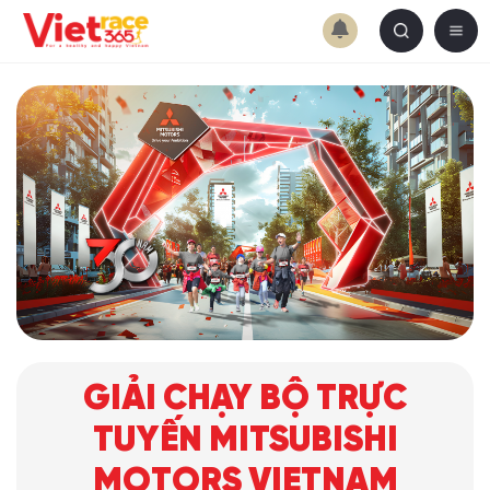
GIẢI CHẠY BỘ TRỰC
TUYẾN MITSUBISHI
MOTORS VIETNAM