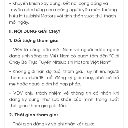
- Khuyến khích xây dựng, kết nối cộng đồng và
truyền cảm hứng cho những người yêu mến thương
hiệu Mitsubishi Motors với tinh thần vượt thử thách
mỗi ngày.
II. NỘI DUNG GIẢI CHẠY
1. Đối tượng tham gia:
- VĐV là công dân Việt Nam và người nước ngoài
đang sinh sống tại Việt Nam có quan tâm đến “Giải
Chạy Bộ Trực Tuyến Mitsubishi Motors Việt Nam”
- Không giới hạn độ tuổi tham gia. Tuy nhiên, người
tham dự dưới 18 tuổi đăng ký giải chạy, phải có bố
mẹ hoặc người giám hộ hợp pháp.
- VĐV chịu trách nhiệm về thông tin cá nhân khi
đăng ký cũng như sức khỏe của mình trong suốt
thời gian tham gia giải đấu.
2. Thời gian tham gia:
- Thời gian đăng ký và ghi nhận kết quả: