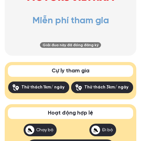
Miễn phí tham gia
Giải đua này đã đóng đăng ký
Cự ly tham gia
Thử thách 1km/ ngày
Thử thách 3km/ ngày
Hoạt động hợp lệ
Chạy bộ
Đi bộ