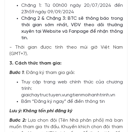
Chặng 1: Từ 00h00 ngày 20/07/2024 đến
23h59 ngày 09/09/2024
Chặng 2 & Chặng 3: BTC sẽ thông báo trong
thời gian sớm nhất, VĐV theo dõi thường
xuyên tại Website và Fanpage để nhận thông
tin.
- Thời gian được tính theo múi giờ Việt Nam
(GMT+7).
3. Cách thức tham gia:
Bước 1
: Đăng ký tham gia giải:
Truy cập trang web chính thức của chương
trình:
giaichaytructuyen.vungtienmoihanhtrinh.vn
Bấm “Đăng ký ngay” để điền thông tin
Lưu ý: Không tốn phí đăng ký
Bước 2:
Lựa chọn đội (Tên Nhà phân phối) mà bạn
muốn tham gia thi đấu. Khuyến khích chọn đội tham