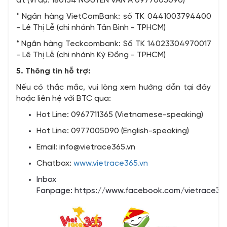
đt (Ví dụ: 180134 NGUYEN VAN A 0977005090)
* Ngân hàng VietComBank: số TK 0441003794400
- Lê Thị Lễ (chi nhánh Tân Bình - TPHCM)
* Ngân hàng Teckcombank: Số TK 14023304970017
- Lê Thị Lễ (chi nhánh Kỳ Đồng - TPHCM)
5. Thông tin hỗ trợ:
Nếu có thắc mắc, vui lòng xem hướng dẫn tại đây
hoặc liên hệ với BTC qua:
Hot Line: 0967711365 (Vietnamese-speaking)
Hot Line: 0977005090 (English-speaking)
Email: info@vietrace365.vn
Chatbox:
www.vietrace365.vn
Inbox
Fanpage:
https://www.facebook.com/vietrace36