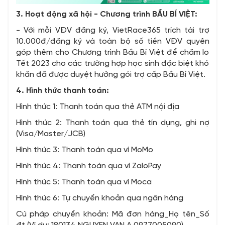
3. Hoạt động xã hội - Chương trình BẦU BÍ VIỆT:
- Với mỗi VĐV đăng ký, VietRace365 trích tài trợ
10.000đ/đăng ký và toàn bộ số tiền VĐV quyên
góp thêm cho Chương trình Bầu Bí Việt để chăm lo
Tết 2023 cho các trường hợp học sinh đặc biệt khó
khăn đã được duyệt hưởng gói trợ cấp Bầu Bí Việt.
4. Hình thức thanh toán:
Hình thức 1: Thanh toán qua thẻ ATM nội địa
Hình thức 2: Thanh toán qua thẻ tín dụng, ghi nợ
(Visa/Master/JCB)
Hình thức 3: Thanh toán qua ví MoMo
Hình thức 4: Thanh toán qua ví ZaloPay
Hình thức 5: Thanh toán qua ví Moca
Hình thức 6: Tự chuyển khoản qua ngân hàng
Cú pháp chuyển khoản: Mã đơn hàng_Họ tên_Số