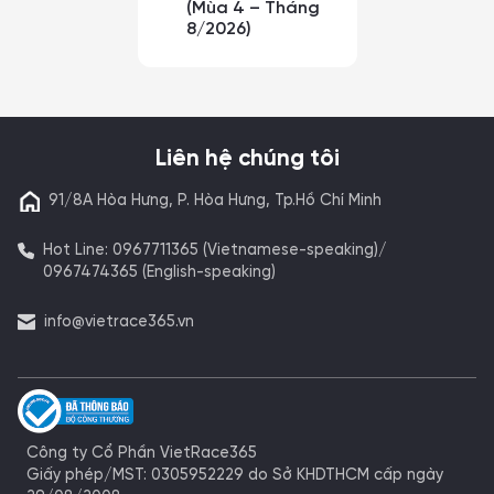
(Mùa 4 – Tháng
8/2026)
Liên hệ chúng tôi
91/8A Hòa Hưng, P. Hòa Hưng, Tp.Hồ Chí Minh
Hot Line: 0967711365 (Vietnamese-speaking)/
0967474365 (English-speaking)
info@vietrace365.vn
Công ty Cổ Phần VietRace365
Giấy phép/MST: 0305952229 do Sở KHDTHCM cấp ngày