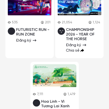
535
201
21,054
1,124
FUTURISTIC RUN -
CHAMPIONSHIP
RUN ZONE
2026 - YEAR OF
THE HORSE
Đăng ký
Đăng ký
Chia sẻ
7,111
1,419
Hoa Linh - Vì
Tương Lai Xanh