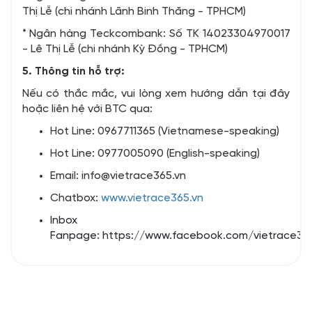
Thị Lễ (chi nhánh Lãnh Binh Thăng - TPHCM)
* Ngân hàng Teckcombank: Số TK 14023304970017
- Lê Thị Lễ (chi nhánh Kỳ Đồng - TPHCM)
5. Thông tin hỗ trợ:
Nếu có thắc mắc, vui lòng xem hướng dẫn tại đây
hoặc liên hệ với BTC qua:
Hot Line: 0967711365 (Vietnamese-speaking)
Hot Line: 0977005090 (English-speaking)
Email: info@vietrace365.vn
Chatbox:
www.vietrace365.vn
Inbox
Fanpage:
https://www.facebook.com/vietrace36