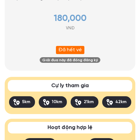
180,000
VNĐ
Đã hết vé
Giải đua này đã đóng đăng ký
Cự ly tham gia
5km
10km
21km
42km
Hoạt động hợp lệ