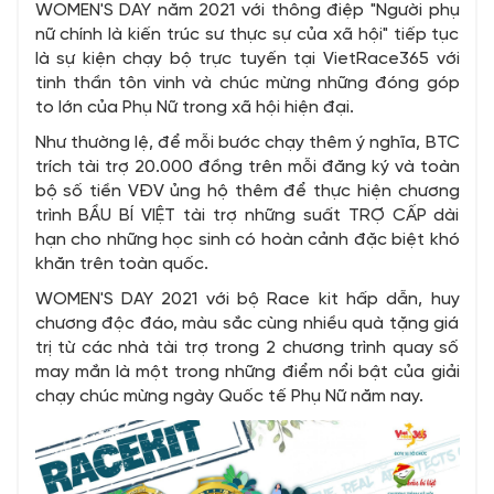
WOMEN'S DAY năm 2021 với thông điệp "Người phụ
nữ chính là kiến ​​trúc sư thực sự của xã hội" tiếp tục
là sự kiện chạy bộ trực tuyến tại VietRace365 với
tinh thần tôn vinh và chúc mừng những đóng góp
to lớn của Phụ Nữ trong xã hội hiện đại.
Như thường lệ, để mỗi bước chạy thêm ý nghĩa, BTC
trích tài trợ 20.000 đồng trên mỗi đăng ký và toàn
bộ số tiền VĐV ủng hộ thêm để thực hiện chương
trình BẦU BÍ VIỆT tài trợ những suất TRỢ CẤP dài
hạn cho những học sinh có hoàn cảnh đặc biệt khó
khăn trên toàn quốc.
WOMEN'S DAY 2021 với bộ Race kit hấp dẫn, huy
chương độc đáo, màu sắc cùng nhiều quà tặng giá
trị từ các nhà tài trợ trong 2 chương trình quay số
may mắn là một trong những điểm nổi bật của giải
chạy chúc mừng ngày Quốc tế Phụ Nữ năm nay.