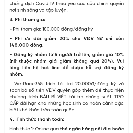
chống dịch Covid 19 theo yêu cầu của chính quyền
nơi sinh sống và tập luyện.
3. Phí tham gia:
- Phí tham gia: 180.000 đồng/đăng ký
- Phí ưu đãi giảm 20% cho VĐV Nữ chỉ còn
148.000 đồng.
- Đăng ký nhóm từ 5 người trở lên, giảm giá 10%
(nữ thuộc nhóm giá giảm không quá 20%). Vui
lòng liên hệ hot line để được hỗ trợ đăng ký
nhóm.
- VietRace365 trích tài trợ 20.000đ/đăng ký và
toàn bộ số tiền VĐV quyên góp thêm để thực hiện
chương trình BẦU BÍ VIỆT tài trợ những suất TRỢ
CẤP dài hạn cho những học sinh có hoàn cảnh đặc
biệt khó khăn trên toàn quốc.
4. Hình thức thanh toán:
Hình thức 1: Online qua
thẻ ngân hàng nội địa hoặc