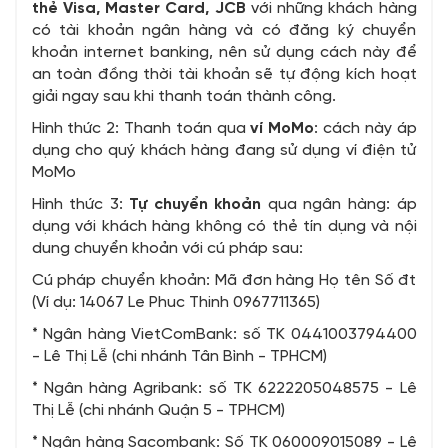
thẻ Visa, Master Card, JCB
với những khách hàng
có tài khoản ngân hàng và có đăng ký chuyển
khoản internet banking, nên sử dụng cách này để
an toàn đồng thời tài khoản sẽ tự động kích hoạt
giải ngay sau khi thanh toán thành công.
Hình thức 2: Thanh toán qua
ví MoMo
: cách này áp
dụng cho quý khách hàng đang sử dụng ví điện tử
MoMo
Hình thức 3:
Tự chuyển khoản
qua ngân hàng: áp
dụng với khách hàng không có thẻ tín dụng và nội
dung chuyển khoản với cú pháp sau:
Cú pháp chuyển khoản: Mã đơn hàng Họ tên Số đt
(Ví dụ: 14067 Le Phuc Thinh 0967711365)
* Ngân hàng VietComBank: số TK 0441003794400
- Lê Thị Lễ (chi nhánh Tân Bình - TPHCM)
* Ngân hàng Agribank: số TK 6222205048575 - Lê
Thị Lễ (chi nhánh Quận 5 - TPHCM)
* Ngân hàng Sacombank: Số TK 060009015089 - Lê