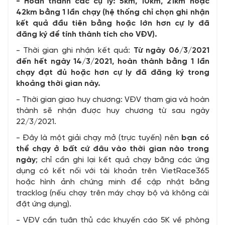
- Hoàn thành các cự ly: 5km, 10km, 21km hoặc
42km bằng 1 lần chạy (hệ thống chỉ chọn ghi nhận
kết quả đầu tiên bằng hoặc lớn hơn cự ly đã
đăng ký để tính thành tích cho VĐV).
- Thời gian ghi nhận kết quả:
Từ ngày 06/3/2021
đến hết ngày 14/3/2021, hoàn thành bằng 1 lần
chạy đạt đủ hoặc hơn cự ly đã đăng ký trong
khoảng thời gian này.
- Thời gian giao huy chương: VĐV tham gia và hoàn
thành sẽ nhận được huy chương từ sau ngày
22/3/2021.
- Đây là một giải chạy mở (trực tuyến) nên
bạn có
thể chạy ở bất cứ đâu vào thời gian nào trong
ngày
; chỉ cần ghi lại kết quả chạy bằng các ứng
dụng có kết nối với tài khoản trên VietRace365
hoặc hình ảnh chứng minh để cập nhật bằng
tracklog (nếu chạy trên máy chạy bộ và không cài
đặt ứng dụng).
- VĐV cần tuân thủ các khuyến cáo 5K về phòng