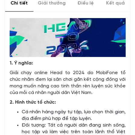
Chi tiết
Giải thưởng
Điều lệ
Kết quả
1. Ý nghĩa:
Giải chạy online Head to 2024 do MobiFone tổ
chức nhằm đem lại sân chơi gắn kết cộng đồng với
mong muốn nâng cao tinh thần rèn luyện sức khỏe
của mỗi cá nhân người dân Việt Nam.
2. Hình thức tổ chức:
Cá nhân hàng ngày tự tập, lựa chọn thời gian,
địa điểm phù hợp để tập luyện.
Đối tượng: Tất cả người dân đang sinh sống,
học tập và làm việc trên toàn lãnh thổ Việt