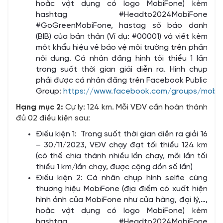
hoặc vật dụng có logo MobiFone) kèm
hashtag #Headto2024MobiFone
#GoGreenMobiFone, hastag số báo danh
(BIB) của bản thân (Ví dụ: #00001) và viết kèm
một khẩu hiệu về bảo vệ môi trường trên phần
nội dung. Cá nhân đăng hình tối thiểu 1 lần
trong suốt thời gian giải diễn ra. Hình chụp
phải được cá nhân đăng trên Facebook Public
Group:
https://www.facebook.com/groups/mobif
Hạng mục 2:
Cự ly: 124 km. Mỗi VĐV cần hoàn thành
đủ 02 điều kiện sau:
Điều kiện 1: Trong suốt thời gian diễn ra giải 16
– 30/11/2023, VĐV chạy đạt tối thiểu 124 km
(có thể chia thành nhiều lần chạy, mỗi lần tối
thiểu 1 km/lần chạy, được cộng dồn số lần)
Điều kiện 2: Cá nhân chụp hình selfie cùng
thương hiệu MobiFone (địa điểm có xuất hiện
hình ảnh của MobiFone như cửa hàng, đại lý,…,
hoặc vật dụng có logo MobiFone) kèm
hashtag #Headto2024MobiFone