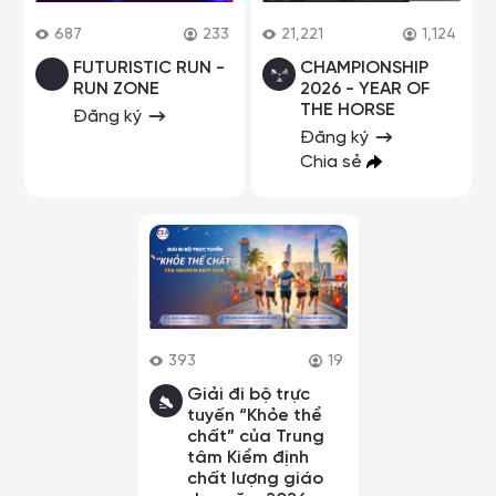
687
233
21,221
1,124
FUTURISTIC RUN -
CHAMPIONSHIP
RUN ZONE
2026 - YEAR OF
THE HORSE
Đăng ký
Đăng ký
Chia sẻ
393
19
Giải đi bộ trực
tuyến “Khỏe thể
chất” của Trung
tâm Kiểm định
chất lượng giáo