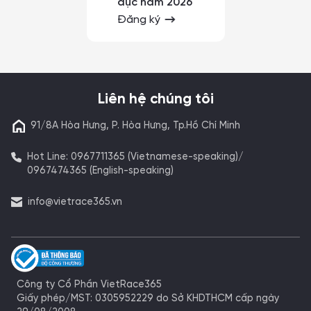
dục năm 2026
Đăng ký
Liên hệ chúng tôi
91/8A Hòa Hưng, P. Hòa Hưng, Tp.Hồ Chí Minh
Hot Line: 0967711365 (Vietnamese-speaking)/
0967474365 (English-speaking)
info@vietrace365.vn
Công ty Cổ Phần VietRace365
Giấy phép/MST: 0305952229 do Sở KHDTHCM cấp ngày