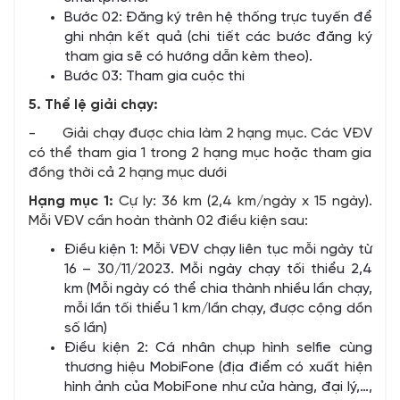
Bước 02: Đăng ký trên hệ thống trực tuyến để
ghi nhận kết quả (chi tiết các bước đăng ký
tham gia sẽ có hướng dẫn kèm theo).
Bước 03: Tham gia cuộc thi
5. Thể lệ giải chạy:
- Giải chạy được chia làm 2 hạng mục. Các VĐV
có thể tham gia 1 trong 2 hạng mục hoặc tham gia
đồng thời cả 2 hạng mục dưới
Hạng mục 1:
Cự ly: 36 km (2,4 km/ngày x 15 ngày).
Mỗi VĐV cần hoàn thành 02 điều kiện sau:
Điều kiện 1: Mỗi VĐV chạy liên tục mỗi ngày từ
16 – 30/11/2023. Mỗi ngày chạy tối thiểu 2,4
km (Mỗi ngày có thể chia thành nhiều lần chạy,
mỗi lần tối thiểu 1 km/lần chạy, được cộng dồn
số lần)
Điều kiện 2: Cá nhân chụp hình selfie cùng
thương hiệu MobiFone (địa điểm có xuất hiện
hình ảnh của MobiFone như cửa hàng, đại lý,…,