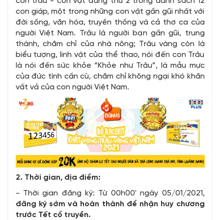
con trâu - con vật đứng thứ 2 trong danh sách 12
con giáp, một trong những con vật gần gũi nhất với
đời sống, văn hóa, truyền thống và cả thơ ca của
người Việt Nam. Trâu là người bạn gần gũi, trung
thành, chăm chỉ của nhà nông; Trâu vàng còn là
biểu tượng, linh vật của thể thao, nói đến con Trâu
là nói đến sức khỏe “Khỏe như Trâu”, là mẫu mực
của đức tính cần cù, chăm chỉ không ngại khó khăn
vất vả của con người Việt Nam.
2. Thời gian, địa điểm:
- Thời gian đăng ký: Từ 00h00' ngày 05/01/2021,
đăng ký sớm và hoàn thành để nhận huy chương
trước Tết cổ truyền.