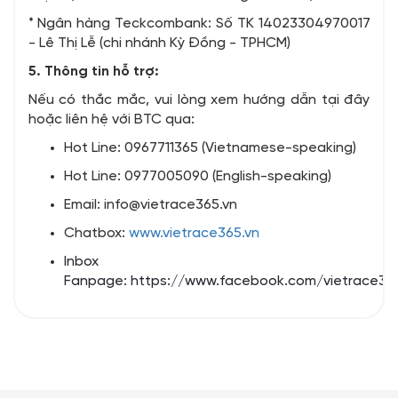
* Ngân hàng Teckcombank: Số TK 14023304970017
- Lê Thị Lễ (chi nhánh Kỳ Đồng - TPHCM)
5. Thông tin hỗ trợ:
Nếu có thắc mắc, vui lòng xem hướng dẫn tại đây
hoặc liên hệ với BTC qua:
Hot Line: 0967711365 (Vietnamese-speaking)
Hot Line: 0977005090 (English-speaking)
Email: info@vietrace365.vn
Chatbox:
www.vietrace365.vn
Inbox
Fanpage:
https://www.facebook.com/vietrace36