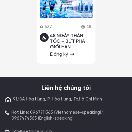
537
48
45 NGÀY THẦN
TỐC – BỨT PHÁ
GIỚI HẠN
Đăng ký
Liên hệ chúng tôi
91/8A Hòa Hưng, P. Hòa Hưng, Tp.Hồ Chí Minh
Hot Line: 0967711365 (Vietnamese-speaking)/
0967474365 (English-speaking)
info@vietrace365.vn