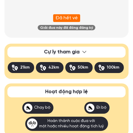
Đã hết vé
Giải đua này đã đóng đăng ký
Cự ly tham gia
21km
42km
50km
100km
Hoạt động hợp lệ
Chạy bộ
Đi bộ
Hoàn thành cuộc đua với
một hoặc nhiều hoạt động tích luỹ