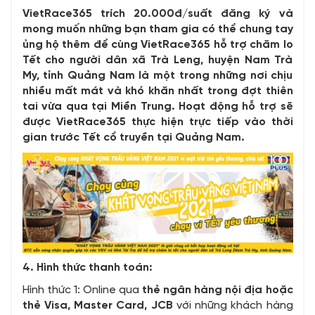
VietRace365 trích 20.000đ/suất đăng ký và
mong muốn những bạn tham gia có thể chung tay
ủng hộ thêm để cùng VietRace365 hỗ trợ chăm lo
Tết cho người dân xã Trà Leng, huyện Nam Trà
My, tỉnh Quảng Nam là một trong những nơi chịu
nhiều mất mát và khó khăn nhất trong đợt thiên
tai vừa qua tại Miền Trung. Hoạt động hỗ trợ sẽ
được VietRace365 thực hiện trực tiếp vào thời
gian trước Tết cổ truyền tại Quảng Nam.
4. Hình thức thanh toán:
Hình thức 1: Online qua
thẻ ngân hàng nội địa hoặc
thẻ Visa, Master Card, JCB
với những khách hàng