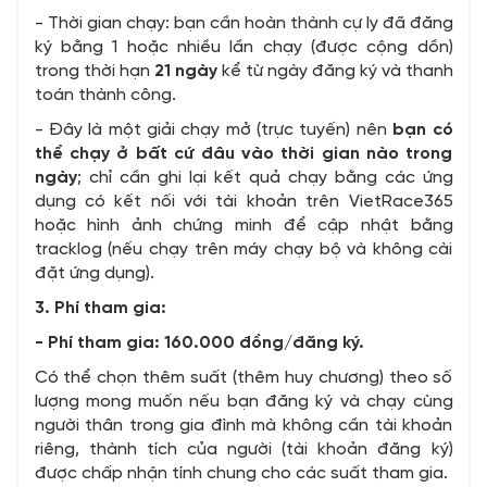
- Thời gian chạy: bạn cần hoàn thành cự ly đã đăng
ký bằng 1 hoặc nhiều lần chạy (được cộng dồn)
trong thời hạn
21 ngày
kể từ ngày đăng ký và thanh
toán thành công.
- Đây là một giải chạy mở (trực tuyến) nên
bạn có
thể chạy ở bất cứ đâu vào thời gian nào trong
ngày
; chỉ cần ghi lại kết quả chạy bằng các ứng
dụng có kết nối với tài khoản trên VietRace365
hoặc hình ảnh chứng minh để cập nhật bằng
tracklog (nếu chạy trên máy chạy bộ và không cài
đặt ứng dụng).
3. Phí tham gia:
- Phí tham gia: 160.000 đồng/đăng ký.
Có thể chọn thêm suất (thêm huy chương) theo số
lượng mong muốn nếu bạn đăng ký và chạy cùng
người thân trong gia đình mà không cần tài khoản
riêng, thành tích của người (tài khoản đăng ký)
được chấp nhận tính chung cho các suất tham gia.