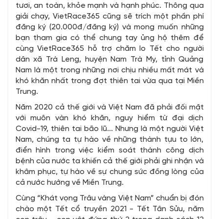
tươi, an toàn, khỏe mạnh và hạnh phúc. Thông qua
giải chạy, VietRace365 cũng sẽ trích một phần phí
đăng ký (20.000đ/đăng ký) và mong muốn những
bạn tham gia có thể chung tay ủng hộ thêm để
cùng VietRace365 hỗ trợ chăm lo Tết cho người
dân xã Trà Leng, huyện Nam Trà My, tỉnh Quảng
Nam là một trong những nơi chịu nhiều mất mát và
khó khăn nhất trong đợt thiên tai vừa qua tại Miền
Trung.
Năm 2020 cả thế giới và Việt Nam đã phải đối mặt
với muôn vàn khó khăn, nguy hiểm từ đại dịch
Covid-19, thiên tai bão lũ... Nhưng là một người Việt
Nam, chúng ta tự hào về những thành tựu to lớn,
điển hình trong việc kiểm soát thành công dịch
bệnh của nước ta khiến cả thế giới phải ghi nhận và
khâm phục, tự hào về sự chung sức đồng lòng của
cả nước hướng về Miền Trung.
Cùng “Khát vọng Trâu vàng Việt Nam” chuẩn bị đón
chào một Tết cổ truyền 2021 - Tết Tân Sửu, năm