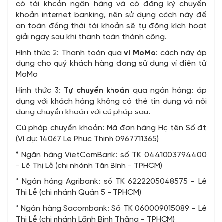
có tài khoản ngân hàng và có đăng ký chuyển
khoản internet banking, nên sử dụng cách này để
an toàn đồng thời tài khoản sẽ tự động kích hoạt
giải ngay sau khi thanh toán thành công.
Hình thức 2: Thanh toán qua
ví MoMo
: cách này áp
dụng cho quý khách hàng đang sử dụng ví điện tử
MoMo
Hình thức 3:
Tự chuyển khoản
qua ngân hàng: áp
dụng với khách hàng không có thẻ tín dụng và nội
dung chuyển khoản với cú pháp sau:
Cú pháp chuyển khoản: Mã đơn hàng Họ tên Số đt
(Ví dụ: 14067 Le Phuc Thinh 0967711365)
* Ngân hàng VietComBank: số TK 0441003794400
- Lê Thị Lễ (chi nhánh Tân Bình - TPHCM)
* Ngân hàng Agribank: số TK 6222205048575 - Lê
Thị Lễ (chi nhánh Quận 5 - TPHCM)
* Ngân hàng Sacombank: Số TK 060009015089 - Lê
Thị Lễ (chi nhánh Lãnh Binh Thăng - TPHCM)