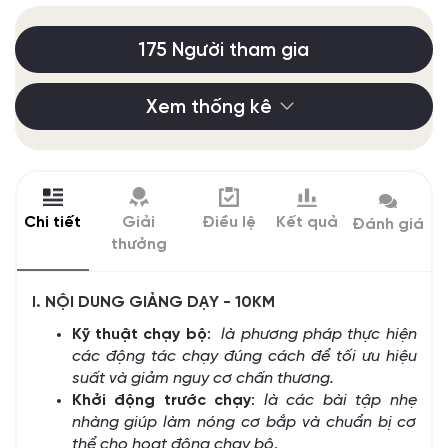
175 Người tham gia
Xem thống kê
Chi tiết
Giải
Điều lệ
Kết quả
Đánh giá
thưởng
I. NỘI DUNG GIẢNG DẠY - 10KM
Kỹ thuật chạy bộ
:
là phương pháp thực hiện
các động tác chạy đúng cách để tối ưu hiệu
suất và giảm nguy cơ chấn thương.
Khởi động trước chạy
:
là các bài tập nhẹ
nhàng giúp làm nóng cơ bắp và chuẩn bị cơ
thể cho hoạt động chạy bộ
.