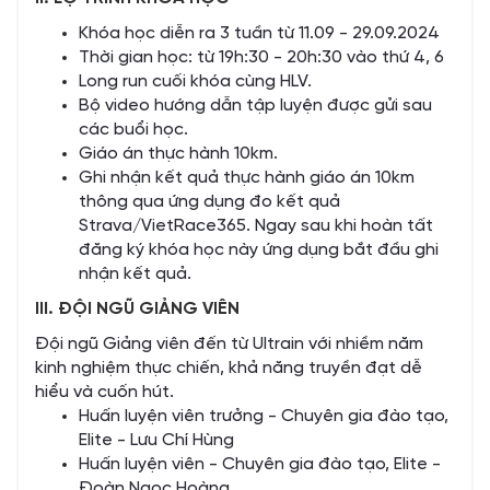
Khóa học diễn ra 3 tuần từ 11.09 - 29.09.2024
Thời gian học: từ 19h:30 - 20h:30 vào thứ 4, 6
Long run cuối khóa cùng HLV.
Bộ video hướng dẫn tập luyện được gửi sau
các buổi học.
Giáo án thực hành 10km.
Ghi nhận kết quả thực hành giáo án 10km
thông qua ứng dụng đo kết quả
Strava/VietRace365. Ngay sau khi hoàn tất
đăng ký khóa học này ứng dụng bắt đầu ghi
nhận kết quả.
III. ĐỘI NGŨ GIẢNG VIÊN
Đội ngũ Giảng viên đến từ Ultrain với nhiềm năm
kinh nghiệm thực chiến, khả năng truyền đạt dễ
hiểu và cuốn hút.
Huấn luyện viên trưởng - Chuyên gia đào tạo,
Elite - Lưu Chí Hùng
Huấn luyện viên - Chuyên gia đào tạo, Elite -
Đoàn Ngọc Hoàng