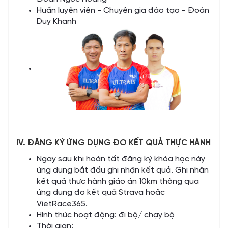
Huấn luyện viên - Chuyên gia đào tạo - Đoàn
Duy Khanh
IV. ĐĂNG KÝ ỨNG DỤNG ĐO KẾT QUẢ THỰC HÀNH
Ngay sau khi hoàn tất đăng ký khóa học này
ứng dụng bắt đầu ghi nhận kết quả. Ghi nhận
kết quả thực hành giáo án 10km thông qua
ứng dụng đo kết quả Strava hoặc
VietRace365.
Hình thức hoạt động: đi bộ/ chạy bộ
Thời gian: