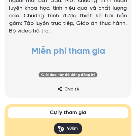
người mới bắt đầu. Một chương trình huấn
luyện khoa học, tính hiệu quả và chất lượng
cao. Chương trình được thiết kế bài bản
gồm: Tập luyện trực tiếp, Giáo án thực hành,
Bộ video hỗ trợ.
Miễn phí tham gia
Giải đua này đã đóng đăng ký
Chia sẻ
Cự ly tham gia
48Km