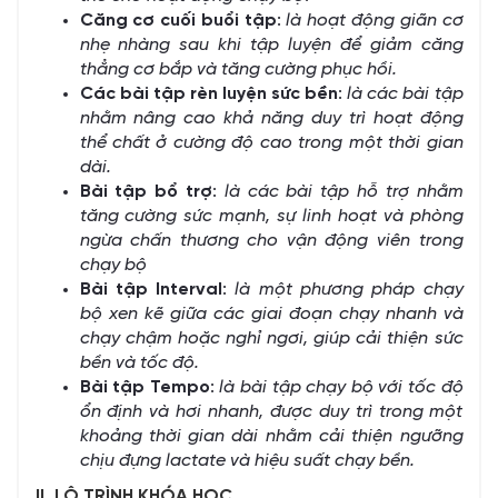
Căng cơ cuối buổi tập
:
là hoạt động giãn cơ
nhẹ nhàng sau khi tập luyện để giảm căng
thẳng cơ bắp và tăng cường phục hồi.
Các bài tập rèn luyện sức bền
:
là các bài tập
nhằm nâng cao khả năng duy trì hoạt động
thể chất ở cường độ cao trong một thời gian
dài.
Bài tập bổ trợ
:
là các bài tập hỗ trợ nhằm
tăng cường sức mạnh, sự linh hoạt và phòng
ngừa chấn thương cho vận động viên trong
chạy bộ
Bài tập Interval
:
là một phương pháp chạy
bộ xen kẽ giữa các giai đoạn chạy nhanh và
chạy chậm hoặc nghỉ ngơi, giúp cải thiện sức
bền và tốc độ.
Bài tập Tempo
:
là bài tập chạy bộ với tốc độ
ổn định và hơi nhanh, được duy trì trong một
khoảng thời gian dài nhằm cải thiện ngưỡng
chịu đựng lactate và hiệu suất chạy bền.
II. LỘ TRÌNH KHÓA HỌC