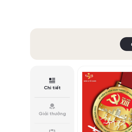
Chi tiết
Giải thưởng