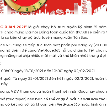
G XUÂN 2021”
là giải chạy bộ trực tuyến Kỷ niệm 91 n
), chào mừng Đại hội Đảng toàn quốc lần thứ XIII sẽ diễn r
 là sự kiện chạy bộ trực tuyến mừng xuân Tân Sửu.
Race365 cũng sẽ tiếp tục trích một phần phí đăng ký (20.
ủng hộ thêm để cùng VietRace365 hỗ trợ chăm lo Tết cho ng
 những nơi chịu nhiều mất mát và khó khăn nhất trong đợt t
:
ừ 00h00' ngày 18/01/2021 đến 12h00' ngày 02/02/2021.
kết quả: Từ ngày 25/01/2021 đến hết ngày 02/2/2021, hoàn 
 này.
chương: VĐV tham gia và hoàn thành sẽ nhận được huy chươ
 mở (trực tuyến) nên
bạn có thể chạy ở bất cứ đâu vào thời
g có kết nối với tài khoản trên VietRace365 hoặc hình ảnh