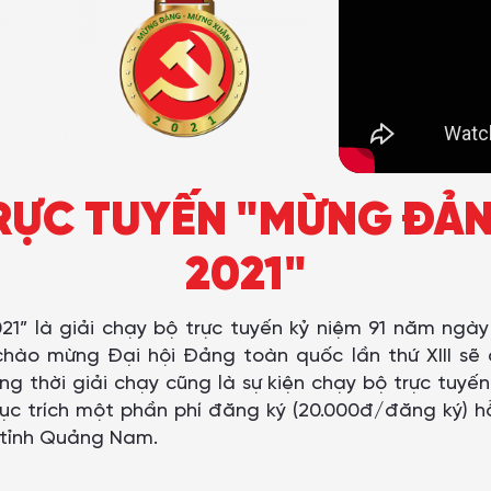
TRỰC TUYẾN "MỪNG ĐẢ
2021"
 là giải chạy bộ trực tuyến kỷ niệm 91 năm ngày
chào mừng Đại hội Đảng toàn quốc lần thứ XIII sẽ 
ng thời giải chạy cũng là sự kiện chạy bộ trực tuy
 tục trích một phần phí đăng ký (20.000đ/đăng ký) h
 tỉnh Quảng Nam.