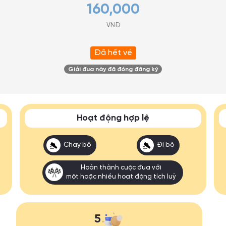
160,000
VNĐ
Đã hết vé
Giải đua này đã đóng đăng ký
Hoạt động hợp lệ
Chạy bộ
Đi bộ
Hoàn thành cuộc đua với
một hoặc nhiều hoạt động tích luỹ
5