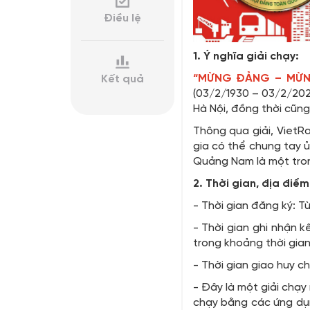
Điều lệ
1. Ý nghĩa giải chạy:
“MỪNG ĐẢNG – MỪN
Kết quả
(03/2/1930 – 03/2/2021
Hà Nội, đồng thời cũng
Thông qua giải, Viet
gia có thể chung tay 
Quảng Nam là một trong
2. Thời gian, địa điểm
- Thời gian đăng ký: T
- Thời gian ghi nhận 
trong khoảng thời gian
- Thời gian giao huy 
- Đây là một giải chạy
chạy bằng các ứng dụn