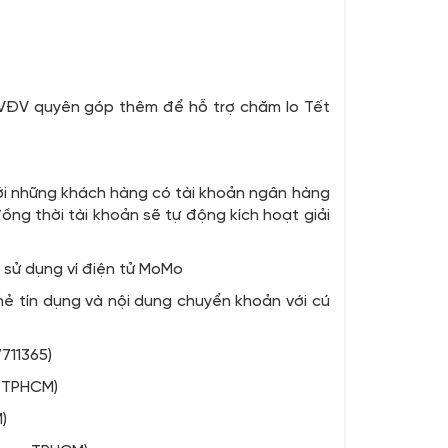
n VĐV quyên góp thêm để hỗ trợ chăm lo Tết
ới những khách hàng có tài khoản ngân hàng
ng thời tài khoản sẽ tự động kích hoạt giải
 sử dụng ví điện tử MoMo
ẻ tín dụng và nội dung chuyển khoản với cú
711365)
- TPHCM)
)