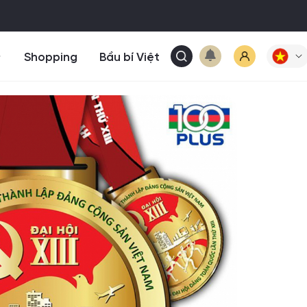
Shopping
Bầu bí Việt