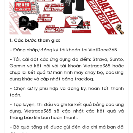
1. Các bước tham gia:
- Đăng nhập/đăng ký tài khoản tại VietRace365
- Tải, cài đặt các ứng dụng đo đếm: Strava, Sunto,
Garmin và kết nối với tài khoản Vietrace365 hoặc
chụp lại kết quả từ màn hình máy chạy bộ, các ứng
dụng khác và cập nhật bằng tracklog.
- Chọn cự ly phù hợp và đăng ký, hoàn tất thanh
toán.
- Tập luyện, thi đấu và ghi lại kết quả bằng các ứng
dụng. Vietrace365 sẽ cập nhật các kết quả và
thông báo khi bạn hoàn thành.
- Bộ quà tặng sẽ được gửi đến địa chỉ mà bạn đã