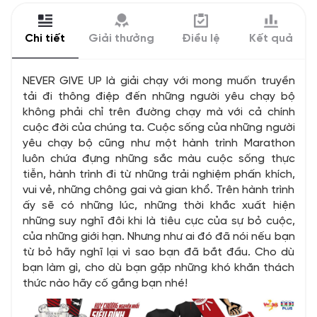
Chi tiết
Giải thưởng
Điều lệ
Kết quả
NEVER GIVE UP là giải chạy với mong muốn truyền
tải đi thông điệp đến những người yêu chạy bộ
không phải chỉ trên đường chạy mà với cả chính
cuộc đời của chúng ta. Cuộc sống của những người
yêu chạy bộ cũng như một hành trình Marathon
luôn chứa đựng những sắc màu cuộc sống thực
tiễn, hành trình đi từ những trải nghiệm phấn khích,
vui vẻ, những chông gai và gian khổ. Trên hành trình
ấy sẽ có những lúc, những thời khắc xuất hiện
những suy nghĩ đôi khi là tiêu cực của sự bỏ cuộc,
của những giới hạn. Nhưng như ai đó đã nói nếu bạn
từ bỏ hãy nghĩ lại vì sao bạn đã bắt đầu. Cho dù
bạn làm gì, cho dù bạn gặp những khó khăn thách
thức nào hãy cố gắng bạn nhé!