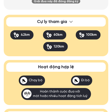
Giải đua này đã đóng đăng ký
Cự ly tham gia
42km
60km
100km
120km
Hoạt động hợp lệ
Chạy bộ
Đi bộ
Hoàn thành cuộc đua với
một hoặc nhiều hoạt động tích luỹ