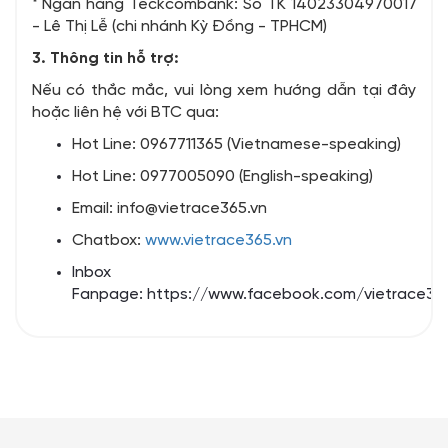
* Ngân hàng Teckcombank: Số TK 14023304970017
- Lê Thị Lễ (chi nhánh Kỳ Đồng - TPHCM)
3. Thông tin hỗ trợ:
Nếu có thắc mắc, vui lòng xem hướng dẫn tại đây
hoặc liên hệ với BTC qua:
Hot Line: 0967711365 (Vietnamese-speaking)
Hot Line: 0977005090 (English-speaking)
Email: info@vietrace365.vn
Chatbox:
www.vietrace365.vn
Inbox
Fanpage:
https://www.facebook.com/vietrace36