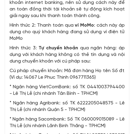
khoản internet banking, nên sử dụng cách này để
an toàn đồng thời tài khoản sẽ tự động kích hoạt
giải ngay sau khi thanh toán thành công.
Hình thức 2: Thanh toán qua
ví MoMo
: cách này áp
dụng cho quý khách hàng đang sử dụng ví điện tử
MoMo
Hình thức 3:
Tự chuyển khoản
qua ngân hàng: áp
dụng với khách hàng không có thẻ tín dụng và nội
dung chuyển khoản với cú pháp sau:
Cú pháp chuyển khoản: Mã đơn hàng Họ tên Số đt
(Ví dụ: 14067 Le Phuc Thinh 0967711365)
* Ngân hàng VietComBank: số TK 0441003794400
- Lê Thị Lễ (chi nhánh Tân Bình - TPHCM)
* Ngân hàng Agribank: số TK 6222205048575 - Lê
Thị Lễ (chi nhánh Quận 5 - TPHCM)
* Ngân hàng Sacombank: Số TK 060009015089 - Lê
Thị Lễ (chi nhánh Lãnh Binh Thăng - TPHCM)