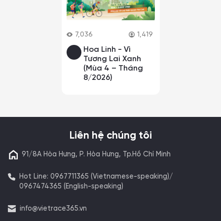
7,036
1,419
Hoa Linh - Vì
Tương Lai Xanh
(Mùa 4 – Tháng
8/2026)
Liên hệ chúng tôi
91/8A Hòa Hưng, P. Hòa Hưng, Tp.Hồ Chí Minh
Hot Line: 0967711365 (Vietnamese-speaking)/
0967474365 (English-speaking)
info@vietrace365.vn