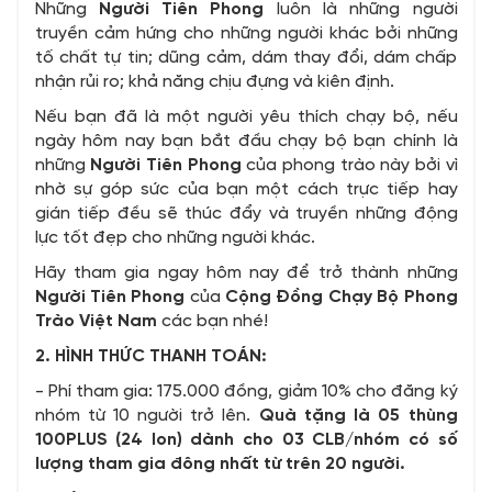
Những
Người Tiên Phong
luôn là những người
truyền cảm hứng cho những người khác bởi những
tố chất tự tin; dũng cảm, dám thay đổi, dám chấp
nhận rủi ro; khả năng chịu đựng và kiên định.
Nếu bạn đã là một người yêu thích chạy bộ, nếu
ngày hôm nay bạn bắt đầu chạy bộ bạn chính là
những
Người Tiên Phong
của phong trào này bởi vì
nhờ sự góp sức của bạn một cách trực tiếp hay
gián tiếp đều sẽ thúc đẩy và truyền những động
lực tốt đẹp cho những người khác.
Hãy tham gia ngay hôm nay để trở thành những
Người Tiên Phong
của
Cộng Đồng Chạy Bộ Phong
Trào Việt Nam
các bạn nhé!
2. HÌNH THỨC THANH TOÁN:
- Phí tham gia: 175.000 đồng, giảm 10% cho đăng ký
nhóm từ 10 người trở lên.
Quà tặng là 05 thùng
100PLUS (24 lon) dành cho 03 CLB/nhóm có số
lượng tham gia đông nhất từ trên 20 người.