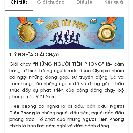
Chi tiết
Giải thưởng
Điều lệ
Kết quả
1. Ý NGHĨA GIẢI CHẠY:
Giải chạy
“NHỮNG NGƯỜI TIÊN PHONG”
lấy cảm
hứng từ hình tượng người rước đuốc Olympic nhằm
ca ngợi những đóng góp, sự truyền động lực và
cảm hứng của những người đã và đang góp phần
thúc đẩy sự phát triển của cộng đồng chạy bộ
phong trào Việt Nam.
Tiên phong
có nghĩa là đi đầu, dẫn đầu.
Người
Tiên Phong
là những người đầu tiên, người dẫn đầu
phong trào. Tố chất của những
Người Tiên Phong
chính là bản lĩnh dám nghĩ và dám hành động.