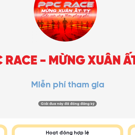
 RACE - MỪNG XUÂN Ấ
Miễn phí tham gia
Giải đua này đã đóng đăng ký
Hoạt động hợp lệ