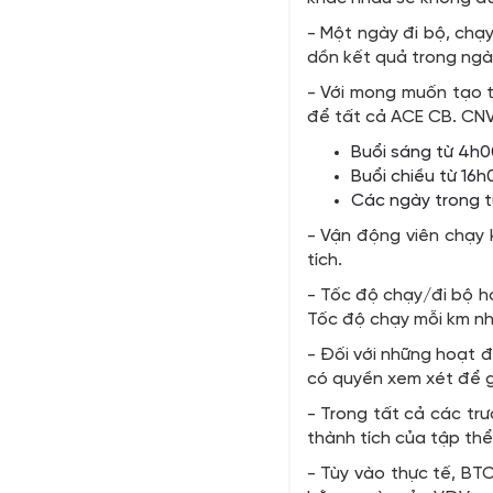
- Một ngày đi bộ, chạy
dồn kết quả trong ngà
- Với mong muốn tạo t
để tất cả ACE CB. CNV 
Buổi sáng từ 4h0
Buổi chiều từ 16
Các ngày trong t
- Vận động viên chạy 
tích.
- Tốc độ chạy/đi bộ hợ
Tốc độ chạy mỗi km nha
- Đối với những hoạt 
có quyền xem xét để g
- Trong tất cả các trư
thành tích của tập thể
- Tùy vào thực tế, BT