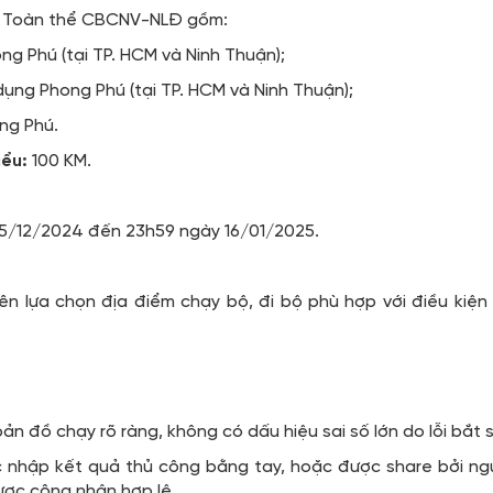
:
Toàn thể CBCNV-NLĐ gồm:
g Phú (tại TP. HCM và Ninh Thuận);
ụng Phong Phú (tại TP. HCM và Ninh Thuận);
ng Phú.
iểu:
100 KM.
/12/2024 đến 23h59 ngày 16/01/2025.
iên lựa chọn địa điểm chạy bộ, đi bộ phù hợp với điều kiện
ản đồ chạy rõ ràng, không có dấu hiệu sai số lớn do lỗi bắt 
nhập kết quả thủ công bằng tay, hoặc được share bởi ngư
ợc công nhận hợp lệ.