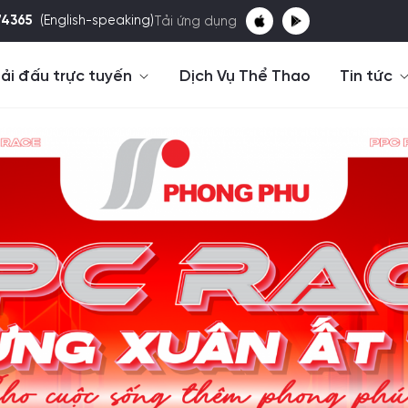
74365
(English-speaking)
Tải ứng dụng
ải đấu trực tuyến
Dịch Vụ Thể Thao
Tin tức