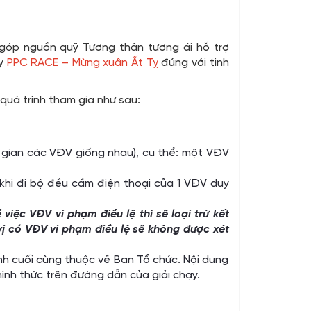
 góp nguồn quỹ Tương thân tương ái hỗ trợ
ạy
PPC RACE – Mừng xuân Ất Tỵ
đúng với tinh
uá trình tham gia như sau:
 gian các VĐV giống nhau), cụ thể: một VĐV
khi đi bộ đều cầm điện thoại của 1 VĐV duy
iệc VĐV vi phạm điều lệ thì sẽ loại trừ kết
vị có VĐV vi phạm điều lệ sẽ không được xét
ịnh cuối cùng thuộc về Ban Tổ chức. Nội dung
hính thức trên đường dẫn của giải chạy.