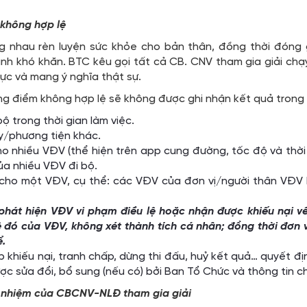
 không hợp lệ
g nhau rèn luyện sức khỏe cho bản thân, đồng thời đóng
h khó khăn. BTC kêu gọi tất cả CB. CNV tham gia giải ch
ực và mang ý nghĩa thật sự.
g điểm không hợp lệ sẽ không được ghi nhận kết quả trong q
 trong thời gian làm việc.
y/phương tiện khác.
o nhiều VĐV (thể hiện trên app cung đường, tốc độ và thời
ủa nhiều VĐV đi bộ.
cho một VĐV, cụ thể: các VĐV của đơn vị/người thân VĐV 
hát hiện VĐV vi phạm điều lệ hoặc nhận được khiếu nại về v
 đó của VĐV, không xét thành tích cá nhân; đồng thời đơn 
ể.
p khiếu nại, tranh chấp, dừng thi đấu, huỷ kết quả… quyết đ
ợc sửa đổi, bổ sung (nếu có) bởi Ban Tổ Chức và thông tin c
ch nhiệm của CBCNV-NLĐ tham gia giải