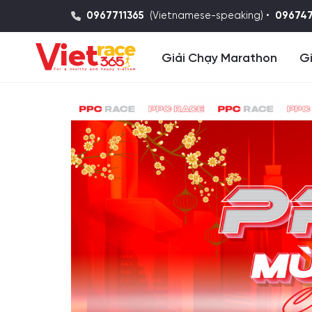
0967711365
(Vietnamese-speaking) •
09674
Giải Chạy Marathon
Gi