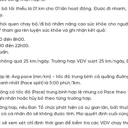
 bộ tối thiểu là 01 km cho 01 lần hoạt động. Được đi nhanh,
y.
hói quen chạy bộ/đi bộ nhằm nâng cao sức khỏe cho người
tham gia rèn luyện sức khỏe và ghi nhận kết quả:
0 đến 8h00.
h00 đến 22h00.
uần.
không quá 25 km/ngày. Trường hợp VĐV vượt 25 km/ngày, 
p lệ: Avg pace (min/km) - tốc độ trung bình cả quãng đường
nh nhất (Pace split) là 5:00 phút/1km.
động có tốc độ (Pace) trung bình hợp lệ nhưng có Pace the
hi nhận hoặc hủy bỏ theo từng trường hợp.
ờng hợp, nếu Ban Tổ chức phát hiện có sự gian lận, bất thườn
 có cá nhân đó sẽ không được tính. Mọi quyết định cuối cùn
C sẽ xem xét chỉ định thời gian để kiểm tra các VĐV chạy 