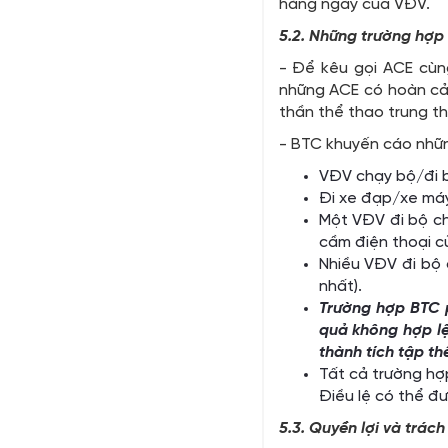
hằng ngày của VĐV.
5.2. Những trường hợp
- Để kêu gọi ACE cùn
những ACE có hoàn cản
thần thể thao trung th
- BTC khuyến cáo nhữn
VĐV chạy bộ/đi bộ
Đi xe đạp/xe má
Một VĐV đi bộ ch
cầm điện thoại c
Nhiều VĐV đi bộ 
nhất).
Trường hợp BTC p
quả không hợp lệ
thành tích tập th
Tất cả trường hợ
Điều lệ có thể đư
5.3. Quyền lợi và trá