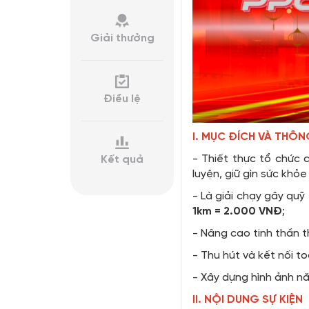
Giải thưởng
Điều lệ
I. MỤC ĐÍCH VÀ THÔN
- Thiết thực tổ chức 
Kết quả
luyện, giữ gìn sức khỏ
- Là giải chạy gây quỹ 
1km = 2.000 VNĐ
;
- Nâng cao tinh thần t
- Thu hút và kết nối t
- Xây dựng hình ảnh n
II. NỘI DUNG SỰ KIỆN