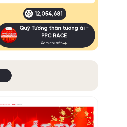
12,054,681
Quỹ Tương thân tương ái -
PPC RACE
Xem chi tiết