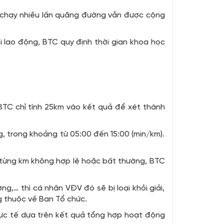
 chạy nhiều lần
quãng đường vẫn được cộng
 lao động, BTC quy định thời gian khoa học
BTC chỉ tính 25km vào kết quả để xét thành
, trong khoảng từ 05:00 đến 15:00 (min/km).
o từng km không hợp lệ hoặc bất thường, BTC
g,… thì cá nhân VĐV đó sẽ bị loại khỏi giải,
g thuộc về Ban Tổ chức.
thực tế dựa trên kết quả tổng hợp hoạt động