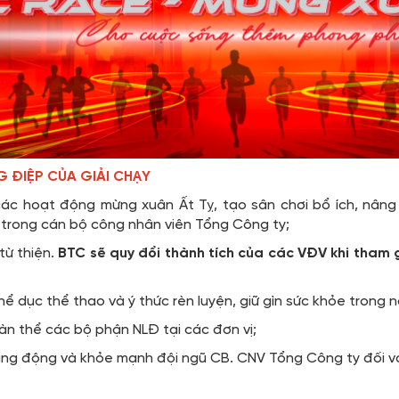
G ĐIỆP CỦA GIẢI CHẠY
các hoạt động mừng xuân Ất Tỵ, tạo sân chơi bổ ích, nâng 
e trong cán bộ công nhân viên Tổng Công ty;
từ thiện.
BTC sẽ quy đổi thành tích của các VĐV khi tham g
hể dục thể thao và ý thức rèn luyện, giữ gìn sức khỏe trong
oàn thể các bộ phận NLĐ tại các đơn vị;
ăng động và khỏe mạnh đội ngũ CB. CNV Tổng Công ty đối v