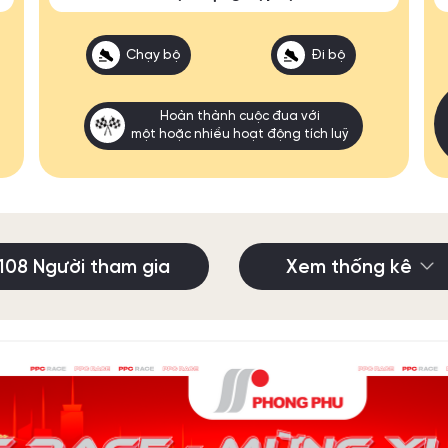
Chạy bộ
Đi bộ
Hoàn thành cuộc đua với
một hoặc nhiều hoạt động tích luỹ
108 Người tham gia
Xem thống kê