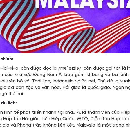
 chính:
-lai-xi-a, còn được đọc là /məˈleɪziə/, còn được gọi tắt là M
m của khu vực Đông Nam Á, bao gồm 13 bang và ba lãnh thổ
iới trên bộ với Thái Lan, Indonesia và Brunei, Thủ đô là Kua
gia đa dân tộc và văn hóa, Hồi giáo là quốc giáo. Ngôn ngữ
ngữ thứ hai.
du lịch:
n kinh tế phát triển nhanh tại châu Á, là thành viên của Hi
 Hợp tác Hồi giáo, Liên Hiệp Quốc, WTO, Diễn đàn Hợp tác K
gia và Phong trào không liên kết. Malaysia là một trong n