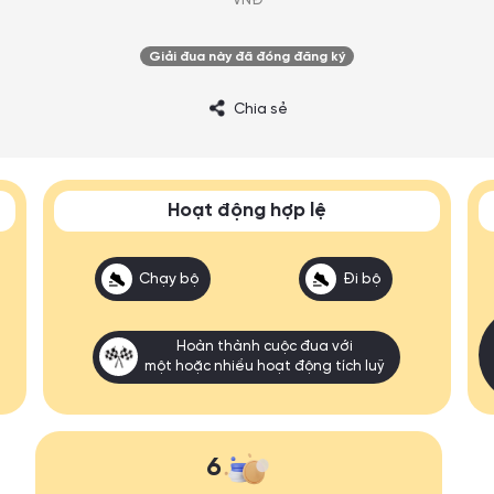
VNĐ
Giải đua này đã đóng đăng ký
Chia sẻ
Hoạt động hợp lệ
Chạy bộ
Đi bộ
Hoàn thành cuộc đua với
một hoặc nhiều hoạt động tích luỹ
6