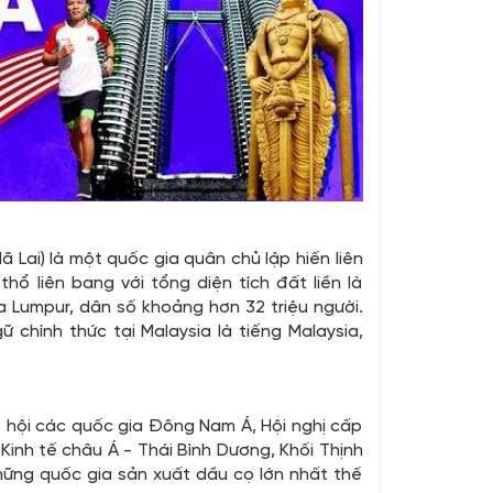
ã Lai) là một quốc gia quân chủ lập hiến liên
 liên bang với tổng diện tích đất liền là
la Lumpur, dân số khoảng hơn 32 triệu người.
 chính thức tại Malaysia là tiếng Malaysia,
ệp hội các quốc gia Đông Nam Á, Hội nghị cấp
inh tế châu Á - Thái Bình Dương, Khối Thịnh
hững quốc gia sản xuất dầu cọ lớn nhất thế