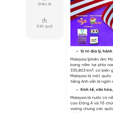
Điều lệ
Kết quả
Vị trí địa lý, hành
Malaysia (phiên âm: Ma
bang nằm tại phía na
330,803 km², có biên g
Malaysia là một quốc 
tiếng Anh vẫn là ngôn 
Kinh tế, văn hóa, 
Malaysia là nước có nề
cao Đông Á và Tổ chức
vượng chung các quốc 