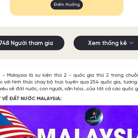
Điểm thưởng
748 Người tham gia
Xem thống kê
 - Malaysia là sự kiện thứ 2 - quốc gia thứ 2 trong chuỗ
c với hình thức chạy bộ trực tuyến qua 254 quốc gia, tươn
iệu về đất nước, con người, văn hóa...của tất cả các quốc gi
ẮT VỀ ĐẤT NƯỚC MALAYSIA: