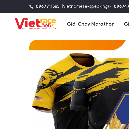
0967711365
(Vietnamese-speaking) •
09674
Giải Chạy Marathon
Gi