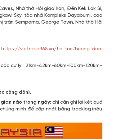
ves, Nhà thờ Hồi giáo Iron, Đền Kek Lok Si,
ngkawi Sky, tòa nhà Kompleks Dayabumi, cao
thị trấn Semporna, George Town, Nhà thờ Hồi
:
https://vietrace365.vn/tin-tuc/huong-dan
.
ng các cự ly: 21km-42km-60km-100km-120km-
ợc cộng dồn).
 gian nào trong ngày
; chỉ cần ghi lại kết quả
 chứng minh để cập nhật bằng tracklog (nếu