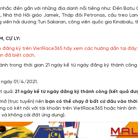
nhắc đến gắn với những địa danh nổi tiếng như: Đền Batu Ca
a, Nhà thờ Hồi giáo Jamek, Tháp đôi Petronas, cầu treo La
viên hải dương Tun Sakaran, công viên quốc gia Kinabalu, 
M, CỰ LY:
n đăng ký trên VietRace365 hãy xem các hướng dẫn tại đây
n đã biết cách.
hành trong thời gian 21 ngày kể từ ngày đăng ký thành cô
ừ ngày 01/4/2021.
ết quả:
21 ngày kể từ ngày đăng ký thành công (kết quả đư
 mở (trực tuyến) nên
bạn có thể chạy ở bất cứ đâu vào thời
g có kết nối với tài khoản trên VietRace365 hoặc hình ảnh
 và không cài đặt ứng dụng).