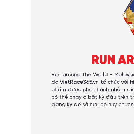
RUN AR
Run around the World - Malaysia
do VietRace365.vn tổ chức với h
phẩm được phát hành nhằm giới 
có thể chạy ở bất kỳ đâu trên t
đăng ký để sở hữu bộ huy chương