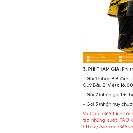
3. PHÍ THAM GIA:
Phí t
- Gói 1 (nhận BIB điện
Quỹ Bầu Bí Việt):
16.00
- Gói 2 (nhận gói 1 + 
- Gói 3 (nhận huy chươ
VietRace365 trích tài
trợ những suất TRỢ C
https://vietrace365.v