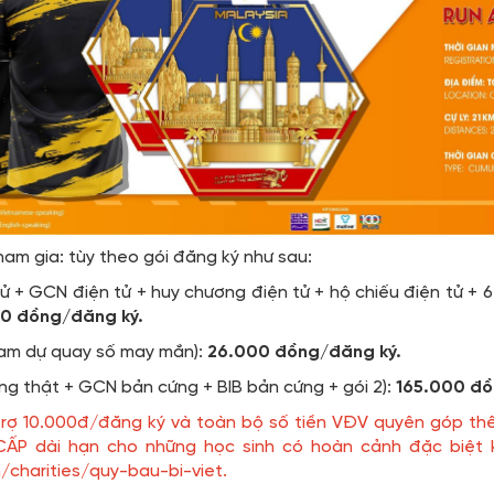
ham gia: tùy theo gói đăng ký như sau:
 tử + GCN điện tử + huy chương điện tử + hộ chiếu điện tử 
0 đồng/đăng ký.
tham dự quay số may mắn):
26.000 đồng/đăng ký.
ng thật + GCN bản cứng + BIB bản cứng + gói 2):
165.000 đồ
 trợ 10.000đ/đăng ký và toàn bộ số tiền VĐV quyên góp thê
ẤP dài hạn cho những học sinh có hoàn cảnh đặc biệt kh
n/charities/quy-bau-bi-viet
.