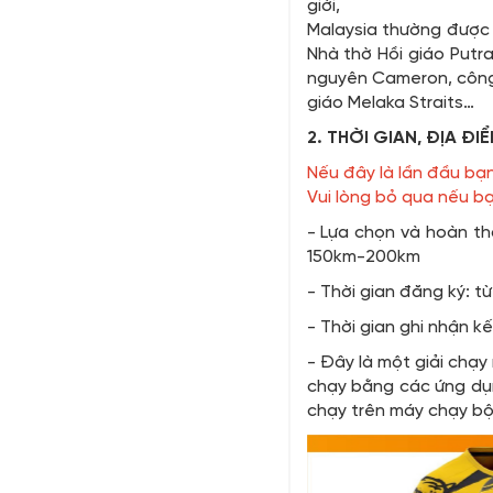
giới,
Malaysia thường được 
Nhà thờ Hồi giáo Putr
nguyên Cameron, công 
giáo Melaka Straits…
2. THỜI GIAN, ĐỊA ĐIỂ
Nếu đây là lần đầu bạ
Vui lòng bỏ qua nếu bạ
- Lựa chọn và hoàn t
150km-200km
- Thời gian đăng ký: t
- Thời gian ghi nhận k
- Đây là một giải chạy
chạy bằng các ứng dụn
chạy trên máy chạy bộ