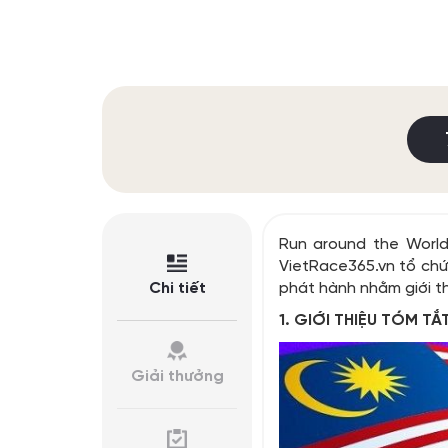
Run around the World
VietRace365.vn tổ chứ
Chi tiết
phát hành nhằm giới th
1. GIỚI THIỆU TÓM T
Giải thưởng