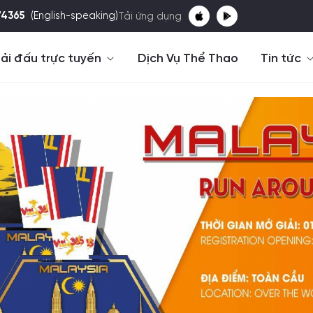
74365
(English-speaking)
Tải ứng dụng
ải đấu trực tuyến
Dịch Vụ Thể Thao
Tin tức