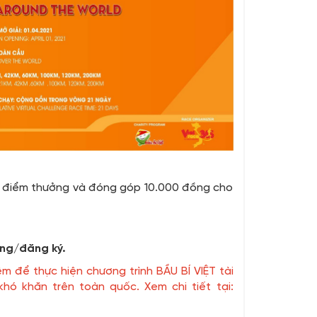
+ 6 điểm thưởng và đóng góp 10.000 đồng cho
ng/đăng ký.
m để thực hiện chương trình BẦU BÍ VIỆT tài
ó khăn trên toàn quốc. Xem chi tiết tại: