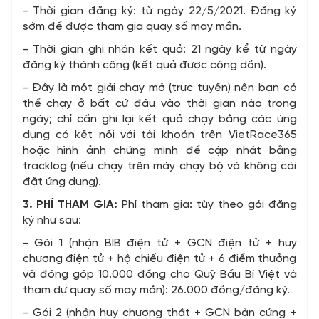
- Thời gian đăng ký: từ ngày 22/5/2021. Đăng ký
sớm để được tham gia quay số may mắn.
- Thời gian ghi nhận kết quả: 21 ngày kể từ ngày
đăng ký thành công (kết quả được cộng dồn).
- Đây là một giải chạy mở (trực tuyến) nên bạn có
thể chạy ở bất cứ đâu vào thời gian nào trong
ngày; chỉ cần ghi lại kết quả chạy bằng các ứng
dụng có kết nối với tài khoản trên VietRace365
hoặc hình ảnh chứng minh để cập nhật bằng
tracklog (nếu chạy trên máy chạy bộ và không cài
đặt ứng dụng).
3. PHÍ THAM GIA:
Phí tham gia: tùy theo gói đăng
ký như sau:
- Gói 1 (nhận BIB điện tử + GCN điện tử + huy
chương điện tử + hộ chiếu điện tử + 6 điểm thưởng
và đóng góp 10.000 đồng cho Quỹ Bầu Bí Việt và
tham dự quay số may mắn): 26.000 đồng/đăng ký.
- Gói 2 (nhận huy chương thật + GCN bản cứng +