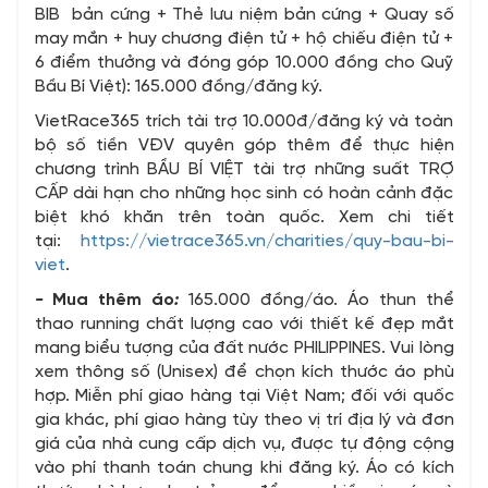
BIB bản cứng + Thẻ lưu niệm bản cứng + Quay số
may mắn + huy chương điện tử + hộ chiếu điện tử +
6 điểm thưởng và đóng góp 10.000 đồng cho Quỹ
Bầu Bí Việt):
165.000 đồng/đăng ký.
VietRace365 trích tài trợ 10.000đ/đăng ký và toàn
bộ số tiền VĐV quyên góp thêm để thực hiện
chương trình BẦU BÍ VIỆT tài trợ những suất TRỢ
CẤP dài hạn cho những học sinh có hoàn cảnh đặc
biệt khó khăn trên toàn quốc. Xem chi tiết
tại:
https://vietrace365.vn/charities/quy-bau-bi-
viet
.
-
Mua thêm áo
:
165.000 đồng/áo. Áo thun thể
thao running chất lượng cao với thiết kế đẹp mắt
mang biểu tượng của đất nước PHILIPPINES. Vui lòng
xem thông số (Unisex) để chọn kích thước áo phù
hợp. Miễn phí giao hàng tại Việt Nam; đối với quốc
gia khác, phí giao hàng tùy theo vị trí địa lý và đơn
giá của nhà cung cấp dịch vụ, được tự động cộng
vào phí thanh toán chung khi đăng ký. Áo có kích