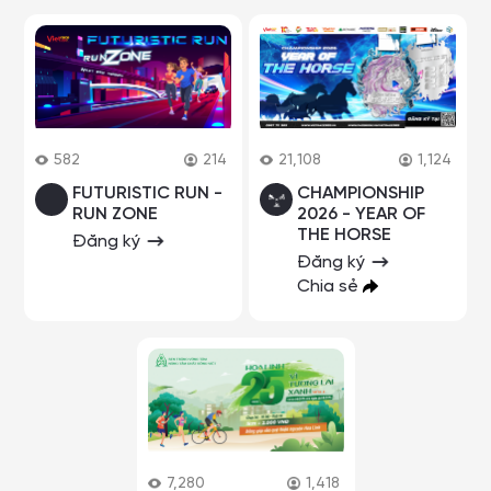
582
214
21,108
1,124
FUTURISTIC RUN -
CHAMPIONSHIP
RUN ZONE
2026 - YEAR OF
THE HORSE
Đăng ký
Đăng ký
Chia sẻ
7,280
1,418