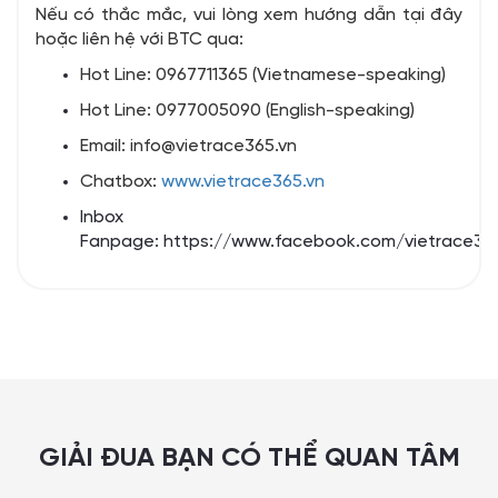
Nếu có thắc mắc, vui lòng xem hướng dẫn tại đây
hoặc liên hệ với BTC qua:
Hot Line: 0967711365 (Vietnamese-speaking)
Hot Line: 0977005090 (English-speaking)
Email: info@vietrace365.vn
Chatbox:
www.vietrace365.vn
Inbox
Fanpage:
https://www.facebook.com/vietrace36
GIẢI ĐUA BẠN CÓ THỂ QUAN TÂM