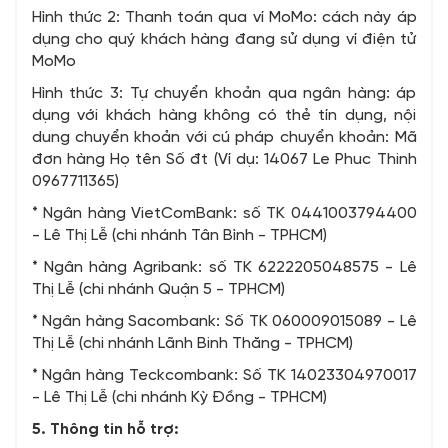
Hình thức 2: Thanh toán qua ví MoMo: cách này áp
dụng cho quý khách hàng đang sử dụng ví điện tử
MoMo
Hình thức 3: Tự chuyển khoản qua ngân hàng: áp
dụng với khách hàng không có thẻ tín dụng, nội
dung chuyển khoản với cú pháp chuyển khoản: Mã
đơn hàng Họ tên Số đt (Ví dụ: 14067 Le Phuc Thinh
0967711365)
* Ngân hàng VietComBank: số TK 0441003794400
- Lê Thị Lễ (chi nhánh Tân Bình - TPHCM)
* Ngân hàng Agribank: số TK 6222205048575 - Lê
Thị Lễ (chi nhánh Quận 5 - TPHCM)
* Ngân hàng Sacombank: Số TK 060009015089 - Lê
Thị Lễ (chi nhánh Lãnh Binh Thăng - TPHCM)
* Ngân hàng Teckcombank: Số TK 14023304970017
- Lê Thị Lễ (chi nhánh Kỳ Đồng - TPHCM)
5. Thông tin hỗ trợ: