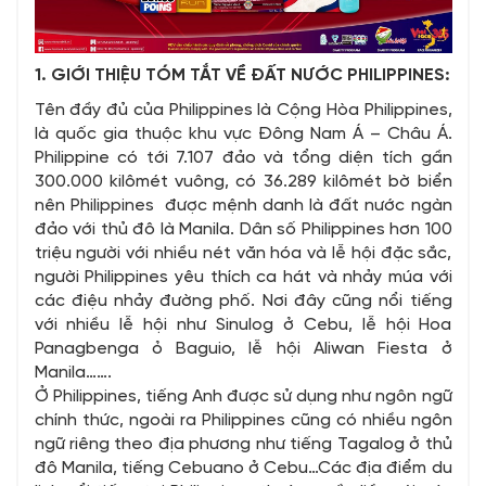
1. GIỚI THIỆU TÓM TẮT VỀ ĐẤT NƯỚC PHILIPPINES:
Tên đầy đủ của Philippines là Cộng Hòa Philippines,
là quốc gia thuộc khu vực Đông Nam Á – Châu Á.
Philippine có tới 7.107 đảo và tổng diện tích gần
300.000 kilômét vuông, có 36.289 kilômét bờ biển
nên Philippines được mệnh danh là đất nước ngàn
đảo với thủ đô là Manila. Dân số Philippines hơn 100
triệu người với nhiều nét văn hóa và lễ hội đặc sắc,
người Philippines yêu thích ca hát và nhảy múa với
các điệu nhảy đường phố. Nơi đây cũng nổi tiếng
với nhiều lễ hội như Sinulog ở Cebu, lễ hội Hoa
Panagbenga ỏ Baguio, lễ hội Aliwan Fiesta ở
Manila…….
Ở Philippines, tiếng Anh được sử dụng như ngôn ngữ
chính thức, ngoài ra Philippines cũng có nhiều ngôn
ngữ riêng theo địa phương như tiếng Tagalog ở thủ
đô Manila, tiếng Cebuano ở Cebu…Các địa điểm du