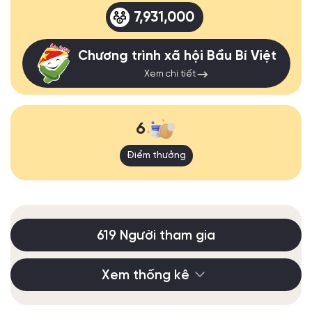
7,931,000
Chương trình xã hội Bầu Bí Việt
Xem chi tiết
6
Điểm thưởng
619 Người tham gia
Xem thống kê