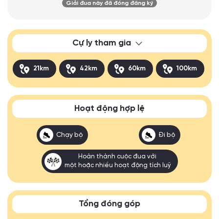
Giải đua này đã đóng đăng ký
Cự ly tham gia
21km
42km
60km
100km
Hoạt động hợp lệ
Chạy bộ
Đi bộ
Hoàn thành cuộc đua với
một hoặc nhiều hoạt động tích luỹ
Tổng đóng góp