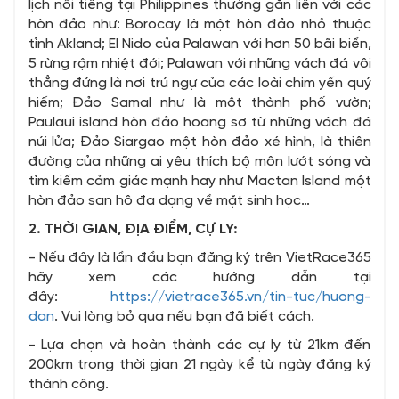
lịch nổi tiếng tại Philippines thường gắn liền với các
hòn đảo như: Borocay là một hòn đảo nhỏ thuộc
tỉnh Akland; El Nido của Palawan với hơn 50 bãi biển,
5 rừng rậm nhiệt đới; Palawan với những vách đá vôi
thẳng đứng là nơi trú ngự của các loài chim yến quý
hiếm; Đảo Samal như là một thành phố vườn;
Paulaui island hòn đảo hoang sơ từ những vách đá
núi lửa; Đảo Siargao một hòn đảo xé hình, là thiên
đường của những ai yêu thích bộ môn lướt sóng và
tìm kiếm cảm giác mạnh hay như Mactan Island một
hòn đảo san hô đa dạng về mặt sinh học…
2. THỜI GIAN, ĐỊA ĐIỂM, CỰ LY:
- Nếu đây là lần đầu bạn đăng ký trên VietRace365
hãy xem các hướng dẫn tại
đây:
https://vietrace365.vn/tin-tuc/huong-
dan
. Vui lòng bỏ qua nếu bạn đã biết cách.
- Lựa chọn và hoàn thành các cự ly từ 21km đến
200km trong thời gian 21 ngày kể từ ngày đăng ký
thành công.