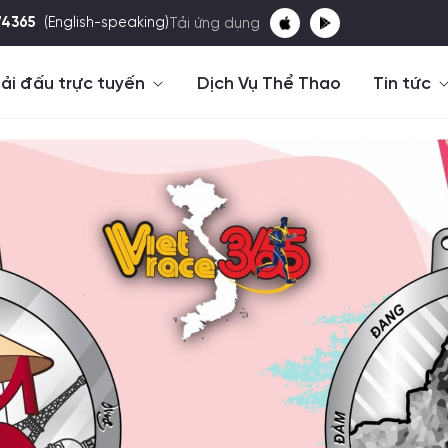
74365
(English-speaking)
Tải ứng dụng
ải đấu trực tuyến
Dịch Vụ Thể Thao
Tin tức