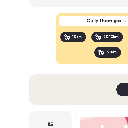
Cự ly tham gia
10km
20.10km
60km