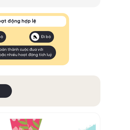
ạt động hợp lệ
bộ
Đi bộ
oàn thành cuộc đua với
oặc nhiều hoạt động tích luỹ