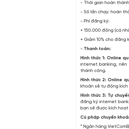
- Thời gian hoàn thàn
- Số lần chạy: hoàn th
- Phí đăng ký:
+ 150.000 đồng (cá nhâ
+ Giảm 10% cho đăng ký
-
Thanh toán:
Hình thức 1: Online q
internet banking, nên
thành công.
Hình thức 2:
Online q
khoản sẽ tự động kích 
Hình thức 3:
Tự chuyể
đăng ký internet bank
bạn sẽ được kích hoạt
Cú pháp chuyển khoả
* Ngân hàng VietComBa