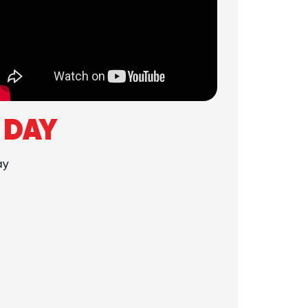
 DAY
ày