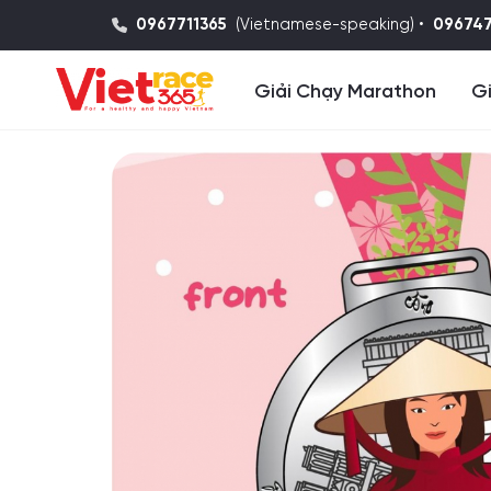
0967711365
(Vietnamese-speaking) •
09674
Giải Chạy Marathon
Gi