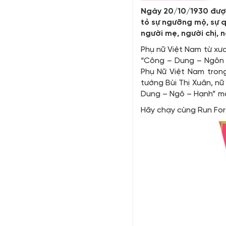
Ngày 20/10/1930 được l
tỏ sự ngưỡng mộ, sự 
người mẹ, người chị, ng
Phụ nữ Việt Nam từ xư
“Công – Dung – Ngôn –
Phụ Nữ Việt Nam trong
tướng Bùi Thị Xuân, nữ
Dung – Ngô – Hạnh” mà
Hãy chạy cùng Run Fo