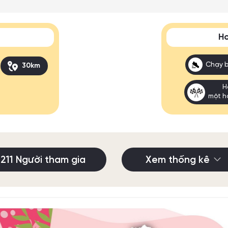
Ho
Chạy 
30km
H
một h
211 Người tham gia
Xem thống kê