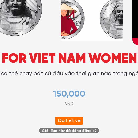
 FOR VIET NAM WOMEN
n có thể chạy bất cứ đâu vào thời gian nào trong ng
150,000
VNĐ
Đã hết vé
Giải đua này đã đóng đăng ký