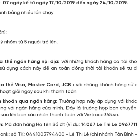
h:
07 ngày kế từ ngày 17/10/2019 đến ngày 24/10/2019.
ành bằng nhiều lần chạy
n);
 nhóm từ 5 người trở lên.
ua thẻ ngân hàng nội địa:
với những khách hàng có tài kh
 sử dụng cách này để an toàn đồng thời tài khoản sẽ tự đ
ua thẻ Visa, Master Card, JCB :
với những khách hàng sử 
hoạt giải ngay sau khi thanh toán
n khoản qua ngân hàng:
Trường hợp này áp dụng với khác
ing với ngân hàng của mình. Đây là trường hợp bạn chuyể
 sau khi bạn xác nhận thanh toán với Vietrace365.vn.
n:
Mã đơn hàng Họ tên Số đt (Ví dụ:
14067 Le Thi Le 096771
nk: số TK: 0441003794400 - Lê Thị Lễ (chi nhánh Tân Bình 