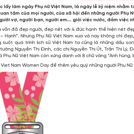
ấy làm ngày Phụ nữ Việt Nam, là ngày lễ kỷ niệm nhằm
quan tâm của mọi người, của xã hội đến những người Phụ 
ười vợ, người bạn, người em... giỏi việc nước, đảm việc nh
a vốn đã đẹp người, đẹp nết với 4 đức hạnh thể hiện nét đẹ
 Hạnh”. Nhưng Phụ Nữ Việt Nam xưa và nay không chỉ đẹp,
 suốt quá trình lịch sử Việt Nam ta cũng là những dấu son
 tướng Nguyễn Thị Định, các chị Nguyễn Thị Út, Trần Thị Lý,
 Phụ Nữ Việt Nam còn xứng danh với 8 chữ vàng “Anh hùng, 
r Viet Nam Women Day để thêm yêu quý những người Phụ Nữ 