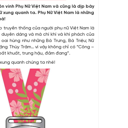
 tôn vinh Phụ Nữ Việt Nam và cũng là dịp bày
Nữ xung quanh ta. Phụ Nữ Việt Nam là những
à!
p truyền thống của người phụ nữ Việt Nam là
 duyên dáng và mà chí khí và khí phách của
 oai hùng như những Bà Trưng, Bà Triệu; Nữ
 Đặng Thùy Trâm… vì vậy không chỉ có “Công –
bất khuất, trung hậu, đảm đang”.
xung quanh chúng ta nhé!