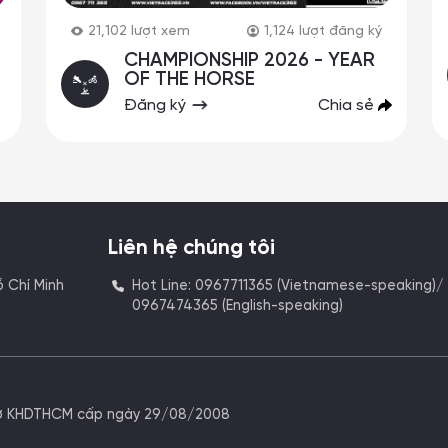
21,102
lượt xem
1,124
lượt đăng ký
CHAMPIONSHIP 2026 - YEAR
OF THE HORSE
Đăng ký
Chia sẻ
Liên hệ chúng tôi
ồ Chí Minh
Hot Line: 0967711365 (Vietnamese-speaking)/
0967474365 (English-speaking)
Sở KHDTHCM cấp ngày 29/08/2008