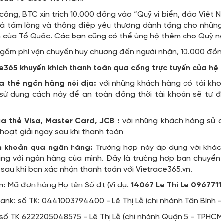
công, BTC xin trích 10.000 đồng vào “Quỹ vì biển, đảo Việt
là tấm lòng và thông điệp yêu thương dành tặng cho nhữn
của Tổ Quốc. Các bạn cũng có thể ủng hộ thêm cho Quỹ nga
ồm phí vận chuyển huy chương đến người nhận, 10.000 đồng 
365 khuyến khích thanh toán qua cổng trực tuyến của hệ t
ua thẻ ngân hàng nội địa:
với những khách hàng có tài kh
 sử dụng cách này để an toàn đồng thời tài khoản sẽ tự đ
ua thẻ Visa, Master Card, JCB :
với những khách hàng sử 
hoạt giải ngay sau khi thanh toán
n khoản qua ngân hàng:
Trường hợp này áp dụng với khác
ing với ngân hàng của mình. Đây là trường hợp bạn chuyể
 sau khi bạn xác nhận thanh toán với Vietrace365.vn.
n:
Mã đơn hàng Họ tên Số đt (Ví dụ:
14067 Le Thi Le 096771
nk: số TK: 0441003794400 - Lê Thị Lễ (chi nhánh Tân Bình 
 số TK 6222205048575 - Lê Thị Lễ (chi nhánh Quận 5 - TPHCM