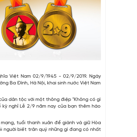
ĩa Việt Nam 02/9/1945 - 02/9/2019. Ngày
ng Ba Đình, Hà Nội, khai sinh nước Việt Nam
của dân tộc với một thông điệp "Không có gì
ể kỳ nghỉ Lễ 2/9 năm nay của bạn thêm hào
 mạng, tuổi thanh xuân để giành và giữ Hòa
i người biết trân quý những gì đang có nhất