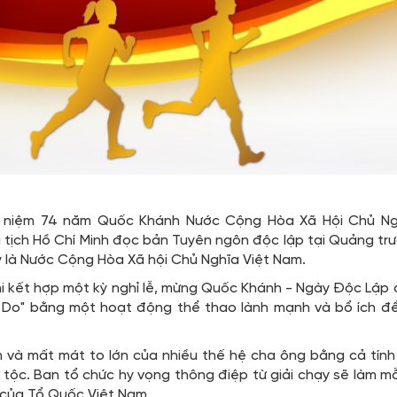
ỷ niệm 74 năm Quốc Khánh Nước Cộng Hòa Xã Hội Chủ Ngh
tịch Hồ Chí Minh đọc bản Tuyên ngôn độc lập tại Quảng trườ
là Nước Cộng Hòa Xã hội Chủ Nghĩa Việt Nam.
hi kết hợp một kỳ nghỉ lễ, mừng Quốc Khánh - Ngày Độc Lập 
 Do" bằng một hoạt động thể thao lành mạnh và bổ ích đ
h và mất mát to lớn của nhiều thế hệ cha ông bằng cả tính
tộc. Ban tổ chức hy vọng thông điệp từ giải chạy sẽ làm mỗ
 của Tổ Quốc Việt Nam.