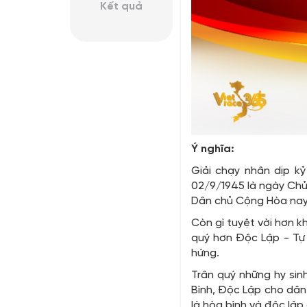
Kết quả
Ý nghĩa:
Giải chạy nhân dịp k
02/9/1945 là ngày Chủ 
Dân chủ Cộng Hòa nay 
Còn gì tuyệt vời hơn k
quý hơn Độc Lập - Tự
hứng.
Trân quý những hy sin
Bình, Độc Lập cho dân 
là hòa bình và độc lập