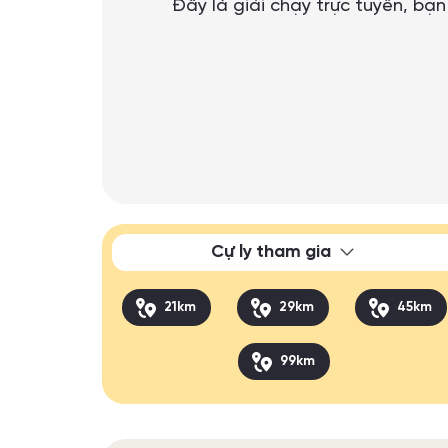
Đây là giải chạy trực tuyến, bạ
Cự ly tham gia
21km
29km
45km
99km