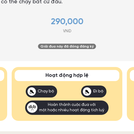
n có thể chạy bất cứ đâu.
290,000
VNĐ
Giải đua này đã đóng đăng ký
Hoạt động hợp lệ
Chạy bộ
Đi bộ
Hoàn thành cuộc đua với
một hoặc nhiều hoạt động tích luỹ