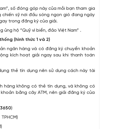
 Nam”, số đóng góp này của mỗi bạn tham gia
g chiến sỹ nơi đầu sóng ngọn gió đang ngày
y trong đăng ký của giải.
ủng hộ “Quỹ vì biển, đảo Việt Nam” .
hống (hình thức 1 và 2)
oản ngân hàng và có đăng ký chuyển khoản
ộng kích hoạt giải ngay sau khi thanh toán
dụng thẻ tín dụng nên sử dụng cách này tài
h hàng không có thẻ tín dụng, và không có
n khoản bằng cây ATM, nên giải đăng ký của
13650
)
- TPHCM)
)