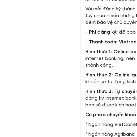
Với mỗi đăng ký thành 
tuy chưa nhiều nhưng 
đêm bảo vệ chủ quyền 
- Phí đăng ký:
đã bao g
-
Thanh toán: Vietrace
Hình thức 1: Online q
internet banking, nên
thành công.
Hình thức 2:
Online q
khoản sẽ tự động kích 
Hình thức 3:
Tự chuyể
đăng ký internet bank
bạn sẽ được kích hoạt
Cú pháp chuyển khoả
* Ngân hàng VietComBa
* Ngân hàng Agribank: