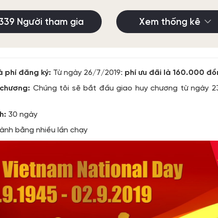
339 Người tham gia
Xem thống kê
à phí đăng ký:
Từ ngày 26/7/2019:
phí ưu đãi là 160.000 đ
 chương:
Chúng tôi sẽ bắt đầu giao huy chương từ ngày 2
h:
30 ngày
ành bằng nhiều lần chạy