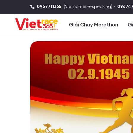
0967711365
(Vietnamese-speaking) •
09674
Giải Chạy Marathon
Gi