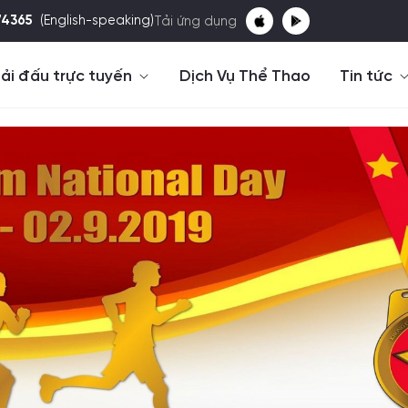
74365
(English-speaking)
Tải ứng dụng
ải đấu trực tuyến
Dịch Vụ Thể Thao
Tin tức