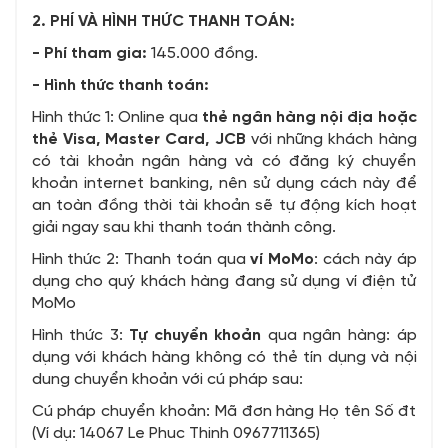
2. PHÍ VÀ HÌNH THỨC THANH TOÁN:
- Phí tham gia:
145.000 đồng.
- Hình thức thanh toán:
Hình thức 1: Online qua
thẻ ngân hàng nội địa hoặc
thẻ Visa, Master Card, JCB
với những khách hàng
có tài khoản ngân hàng và có đăng ký chuyển
khoản internet banking, nên sử dụng cách này để
an toàn đồng thời tài khoản sẽ tự động kích hoạt
giải ngay sau khi thanh toán thành công.
Hình thức 2: Thanh toán qua
ví MoMo
: cách này áp
dụng cho quý khách hàng đang sử dụng ví điện tử
MoMo
Hình thức 3:
Tự chuyển khoản
qua ngân hàng: áp
dụng với khách hàng không có thẻ tín dụng và nội
dung chuyển khoản với cú pháp sau:
Cú pháp chuyển khoản: Mã đơn hàng Họ tên Số đt
(Ví dụ: 14067 Le Phuc Thinh 0967711365)