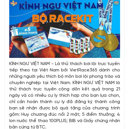
KÌNH NGƯ VIỆT NAM - Là thử thách bơi lội trực tuyến
tiếp theo tại Việt Nam bởi VietRace365 dành cho
những người yêu thích bộ môn bơi lội phong trào và
chuyên nghiệp tại Việt Nam. KÌNH NGƯ VIỆT NAM là
thử thách trực tuyến cộng dồn kết quả trong 21
ngày và có nhiều cự ly thích hợp cho bạn lựa chọn,
chỉ cần hoàn thành cự ly đã đăng ký thành công
bạn sẽ nhận được bộ quà tặng của chương trình
gồm: Huy chương đúc nổi 2 mặt; 5 điểm thưởng; 4
lon nước thể thao 100PLUS; BIB và Giấy chứng nhận
bản cứng từ BTC.