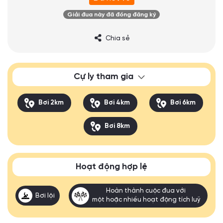
Giải đua này đã đóng đăng ký
Chia sẻ
Cự ly tham gia
Bơi 2km
Bơi 4km
Bơi 6km
Bơi 8km
Hoạt động hợp lệ
Hoàn thành cuộc đua với
Bơi lội
một hoặc nhiều hoạt động tích luỹ