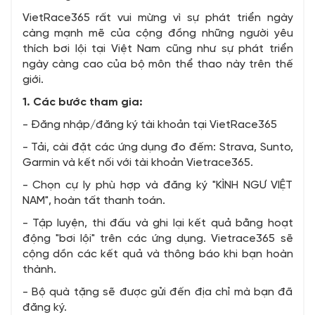
VietRace365 rất vui mừng vì sự phát triển ngày
càng mạnh mẽ của cộng đồng những người yêu
thích bơi lội tại Việt Nam cũng như sự phát triển
ngày càng cao của bộ môn thể thao này trên thế
giới.
1. Các bước tham gia:
- Đăng nhập/đăng ký tài khoản tại VietRace365
- Tải, cài đặt các ứng dụng đo đếm: Strava, Sunto,
Garmin và kết nối với tài khoản Vietrace365.
- Chọn cự ly phù hợp và đăng ký "KÌNH NGƯ VIỆT
NAM", hoàn tất thanh toán.
- Tập luyện, thi đấu và ghi lại kết quả bằng hoạt
động "bơi lội" trên các ứng dụng. Vietrace365 sẽ
cộng dồn các kết quả và thông báo khi bạn hoàn
thành.
- Bộ quà tặng sẽ được gửi đến địa chỉ mà bạn đã
đăng ký.