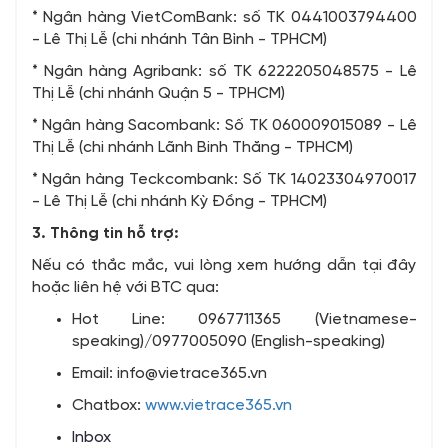
* Ngân hàng VietComBank: số TK 0441003794400
- Lê Thị Lễ (chi nhánh Tân Bình - TPHCM)
* Ngân hàng Agribank: số TK 6222205048575 - Lê
Thị Lễ (chi nhánh Quận 5 - TPHCM)
* Ngân hàng Sacombank: Số TK 060009015089 - Lê
Thị Lễ (chi nhánh Lãnh Binh Thăng - TPHCM)
* Ngân hàng Teckcombank: Số TK 14023304970017
- Lê Thị Lễ (chi nhánh Kỳ Đồng - TPHCM)
3. Thông tin hỗ trợ:
Nếu có thắc mắc, vui lòng xem hướng dẫn tại đây
hoặc liên hệ với BTC qua:
Hot Line: 0967711365 (Vietnamese-
speaking)/0977005090 (English-speaking)
Email: info@vietrace365.vn
Chatbox:
www.vietrace365.vn
Inbox