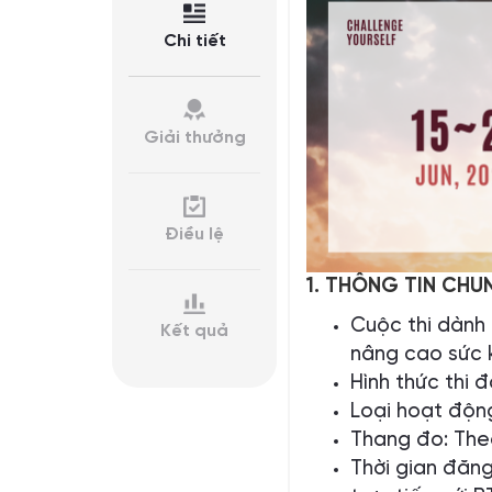
Chi tiết
Giải thưởng
Điều lệ
1. THÔNG TIN CHU
Cuộc thi dành 
Kết quả
nâng cao sức 
Hình thức thi 
Loại hoạt động
Thang đo: Th
Thời gian đăn