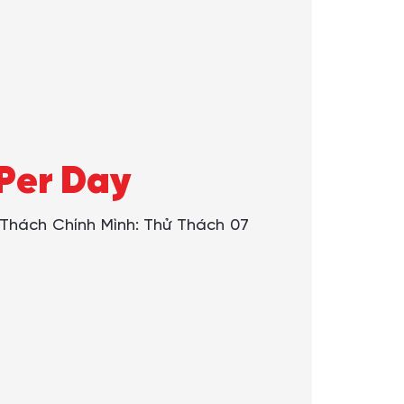
 Per Day
 Thách Chính Mình: Thử Thách 07