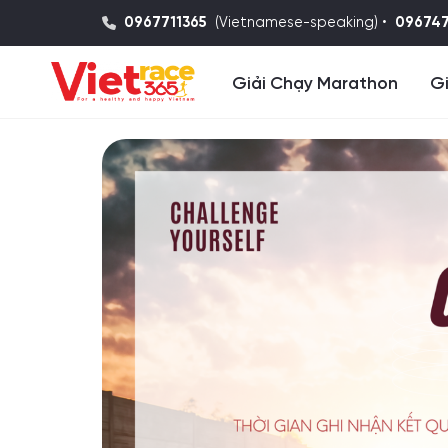
0967711365
(Vietnamese-speaking) •
09674
Giải Chạy Marathon
Gi