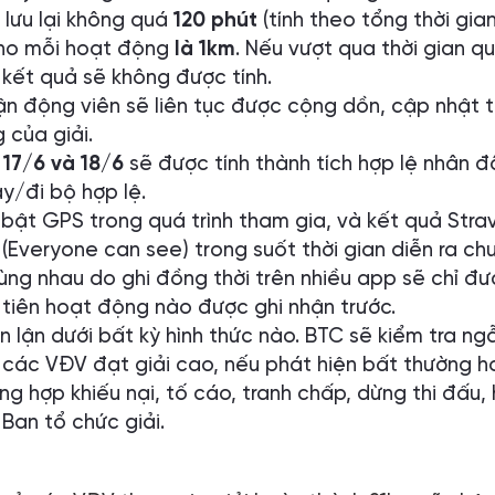
lưu lại không quá
120 phút
(tính theo tổng thời gia
o mỗi hoạt động
là 1km
. Nếu vượt qua thời gian 
 kết quả sẽ không được tính.
n động viên sẽ liên tục được cộng dồn, cập nhật th
 của giải.
t
17/6 và 18/6
sẽ được tính thành tích hợp lệ nhân 
y/đi bộ hợp lệ.
ật GPS trong quá trình tham gia, và kết quả Strav
(Everyone can see) trong suốt thời gian diễn ra chư
rùng nhau do ghi đồng thời trên nhiều app sẽ chỉ đ
 tiên hoạt động nào được ghi nhận trước.
 lận dưới bất kỳ hình thức nào. BTC sẽ kiểm tra ng
 các VĐV đạt giải cao, nếu phát hiện bất thường h
ng hợp khiếu nại, tố cáo, tranh chấp, dừng thi đấu, 
Ban tổ chức giải.