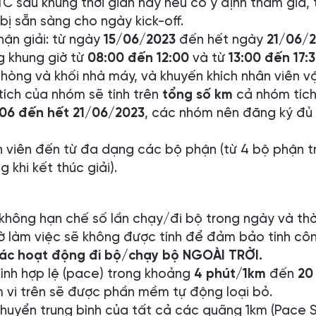
BTC sau khung thời gian này nếu có ý định tham gia,
ị sẵn sàng cho ngày kick-off.
hận giải: từ ngày
15/06/2023
đến hết ngày
21/06/
g khung giờ
từ
08:00 đến 12:00
và từ
13:00 đến 17:
phòng và khối nhà máy, và khuyến khích nhân viên v
 tích của nhóm sẽ tính trên
tổng số km
cả nhóm tích 
06 đến hết 21/06/2023
, các nhóm nên đăng ký đủ 
viên đến từ đa dạng các bộ phận (từ 4 bộ phận trở
 khi kết thúc giải).
hông hạn chế số lần chạy/đi bộ trong ngày và thời g
ờ làm việc sẽ không được tính để đảm bảo tính cô
các hoạt động đi bộ/chạy bộ NGOÀI TRỜI.
ình hợp lệ (pace) trong khoảng
4 phút/1km
đến
20
 vi trên sẽ được phần mềm tự động loại bỏ.
huyển trung bình của tất cả các quãng 1km (Pace Sp