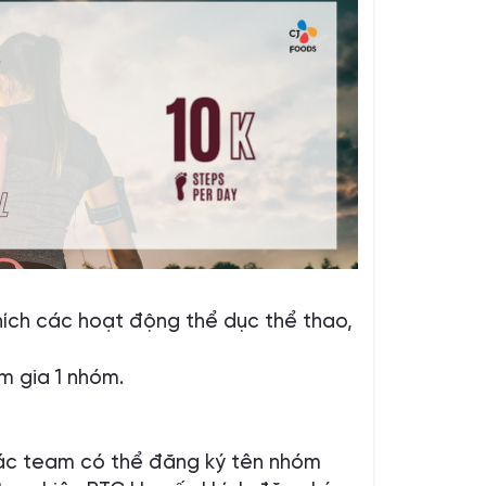
hích các hoạt động thể dục thể thao,
am gia 1 nhóm.
ác team có thể đăng ký tên nhóm