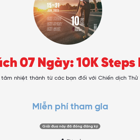
ch 07 Ngày: 10K Steps
tâm nhiệt thành từ các bạn đối với Chiến dịch Thử
Miễn phí tham gia
Giải đua này đã đóng đăng ký