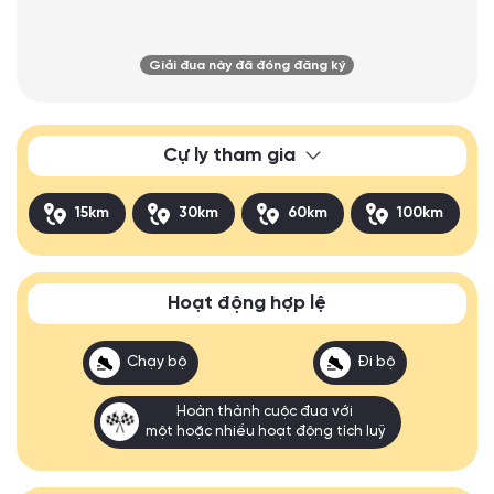
Giải đua này đã đóng đăng ký
Cự ly tham gia
15km
30km
60km
100km
Hoạt động hợp lệ
Chạy bộ
Đi bộ
Hoàn thành cuộc đua với
một hoặc nhiều hoạt động tích luỹ