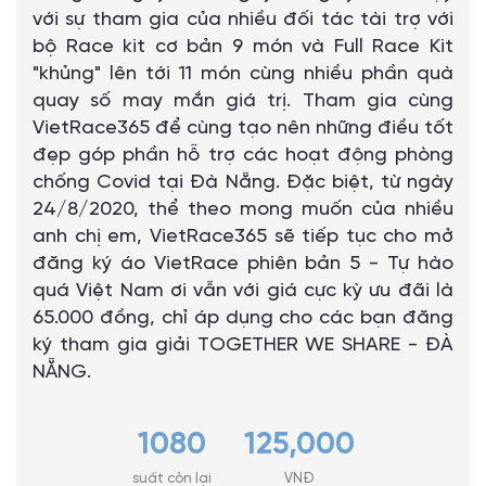
với sự tham gia của nhiều đối tác tài trợ với
bộ Race kit cơ bản 9 món và Full Race Kit
"khủng" lên tới 11 món cùng nhiều phần quà
quay số may mắn giá trị. Tham gia cùng
VietRace365 để cùng tạo nên những điều tốt
đẹp góp phần hỗ trợ các hoạt động phòng
chống Covid tại Đà Nẵng. Đặc biệt, từ ngày
24/8/2020, thể theo mong muốn của nhiều
anh chị em, VietRace365 sẽ tiếp tục cho mở
đăng ký áo VietRace phiên bản 5 - Tự hào
quá Việt Nam ơi vẫn với giá cực kỳ ưu đãi là
65.000 đồng, chỉ áp dụng cho các bạn đăng
ký tham gia giải TOGETHER WE SHARE - ĐÀ
NẴNG.
1080
125,000
suất còn lại
VNĐ