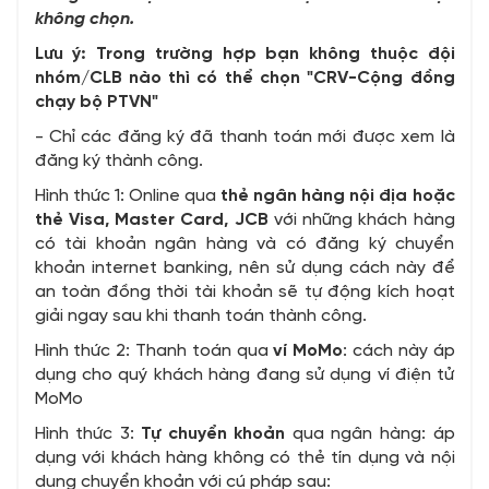
không chọn.
Lưu ý: Trong trường hợp bạn không thuộc đội
nhóm/CLB nào thì có thể chọn "CRV-Cộng đồng
chạy bộ PTVN"
- Chỉ các đăng ký đã thanh toán mới được xem là
đăng ký thành công.
Hình thức 1: Online qua
thẻ ngân hàng nội địa hoặc
thẻ Visa, Master Card, JCB
với những khách hàng
có tài khoản ngân hàng và có đăng ký chuyển
khoản internet banking, nên sử dụng cách này để
an toàn đồng thời tài khoản sẽ tự động kích hoạt
giải ngay sau khi thanh toán thành công.
Hình thức 2: Thanh toán qua
ví MoMo
: cách này áp
dụng cho quý khách hàng đang sử dụng ví điện tử
MoMo
Hình thức 3:
Tự chuyển khoản
qua ngân hàng: áp
dụng với khách hàng không có thẻ tín dụng và nội
dung chuyển khoản với cú pháp sau: