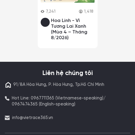
7,241
1,418
Hoa Linh - Vì
Tương Lai Xanh
(Mùa 4 – Tháng
8/2026)
Liên hệ chúng tôi
91/8A Hòa Hưng, P. Hòa Hưng, Tp.Hồ Chí Minh
Hot Line: 0967711365 (Vietnamese-speaking)/
0967474365 (English-speaking)
info@vietrace365.vn