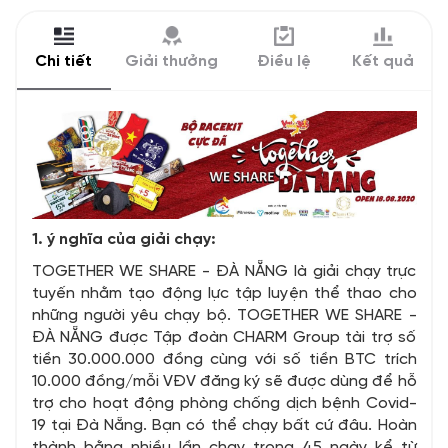
Chi tiết
Giải thưởng
Điều lệ
Kết quả
1. ý nghĩa của giải chạy:
TOGETHER WE SHARE - ĐÀ NẴNG là giải chạy trực
tuyến nhằm tạo động lực tập luyện thể thao cho
những người yêu chạy bộ. TOGETHER WE SHARE -
ĐÀ NẴNG được Tập đoàn CHARM Group tài trợ số
tiền 30.000.000 đồng cùng với số tiền BTC trích
10.000 đồng/mỗi VĐV đăng ký sẽ được dùng để hỗ
trợ cho hoạt động phòng chống dịch bệnh Covid-
19 tại Đà Nẵng. Bạn có thể chạy bất cứ đâu. Hoàn
thành bằng nhiều lần chạy trong 45 ngày kể từ