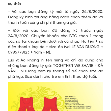
cụ thể:
- Với các bạn đăng ký mới từ ngày 24/8/2020:
Đăng ký bình thường bằng cách chọn thêm áo và
thanh toán cùng chi phí tham gia giải.
- Đối với các bạn đã đăng ký trước ngày
24/8/2020: Chuyển khoản cho BTC theo 1 trong
các số tài khoản bên dưới với cú pháp: Họ tên + số
điện thoại + loại áo + size áo (vd: LE VAN DUONG +
0985778123 + Nam + M).
Lưu ý: Áo không in tên riêng và chỉ áp dụng cho
những bạn đăng ký giải TOGETHER WE SHARE - ĐÀ
NẴNG. Vui lòng xem kỹ thông số để chọn size áo
phù hợp. Size dành cho trẻ em tính theo độ tuổi.