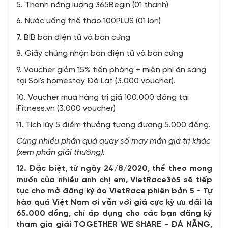
5. Thanh năng lượng 365Begin (01 thanh)
6. Nước uống thể thao 100PLUS (01 lon)
7. BIB bản điện tử và bản cứng
8. Giấy chứng nhận bản điện tử và bản cứng
9. Voucher giảm 15% tiền phòng + miễn phí ăn sáng
tại Soi's homestay Đà Lạt (3.000 voucher).
10. Voucher mua hàng trị giá 100.000 đồng tại
iFitness.vn (3.000 voucher)
11. Tích lũy 5 điểm thưởng tương đương 5.000 đồng.
Cùng nhiều phần quà quay số may mắn giá trị khác
(xem phần giải thưởng).
12. Đặc biệt, từ ngày 24/8/2020, thể theo mong
muốn của nhiều anh chị em, VietRace365 sẽ tiếp
tục cho mở đăng ký áo VietRace phiên bản 5 - Tự
hào quá Việt Nam ơi vẫn với giá cực kỳ ưu đãi là
65.000 đồng, chỉ áp dụng cho các bạn đăng ký
tham gia giải TOGETHER WE SHARE - ĐÀ NẴNG,