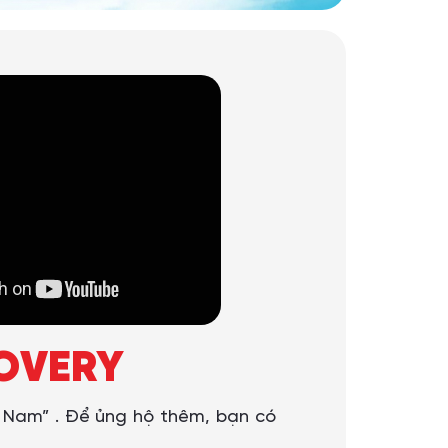
COVERY
t Nam” . Để ủng hộ thêm, bạn có