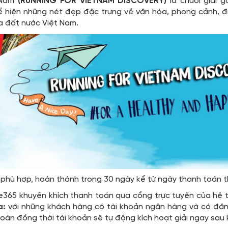
 Nam
(RUNNING FOR VIETNAM DISCOVERY)
là chuỗi giải 
 hiện những nét đẹp đặc trưng về văn hóa, phong cảnh, đị
a đất nước Việt Nam.
 phù hợp, hoàn thành trong 30 ngày kể từ ngày thanh toán 
e365 khuyến khích thanh toán qua cổng trực tuyến của hệ t
a:
với những khách hàng có tài khoản ngân hàng và có đăn
àn đồng thời tài khoản sẽ tự động kích hoạt giải ngay sau 