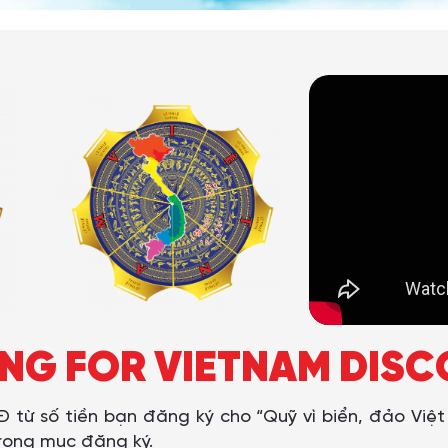
NG FOR VIETNAM DIS
Đ từ số tiền bạn đăng ký cho “Quỹ vì biển, đảo Việ
trong mục đăng ký.