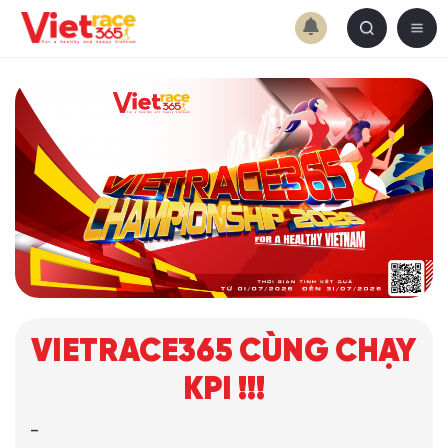
VIETRACE365 CÙNG CHẠY
KPI !!!
-