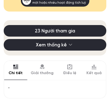
một hoặc nhiều hoạt động tích luỹ
23 Người tham gia
Xem thống kê
Chi tiết
Giải thưởng
Điều lệ
Kết quả
-