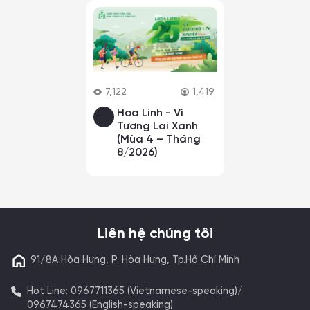
7,122
1,419
Hoa Linh - Vì
Tương Lai Xanh
(Mùa 4 – Tháng
8/2026)
Liên hệ chúng tôi
91/8A Hòa Hưng, P. Hòa Hưng, Tp.Hồ Chí Minh
Hot Line: 0967711365 (Vietnamese-speaking)/
0967474365 (English-speaking)