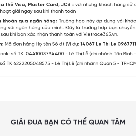
ua thẻ Visa, Master Card, JCB :
với những khách hàng sử 
hoạt giải ngay sau khi thanh toán
n khoản qua ngân hàng:
Trường hợp này áp dụng với khác
ing với ngân hàng của mình. Đây là trường hợp bạn chuyể
 sau khi bạn xác nhận thanh toán với Vietrace365.vn.
n:
Mã đơn hàng Họ tên Số đt (Ví dụ:
14067 Le Thi Le 096771
nk: số TK: 0441003794400 - Lê Thị Lễ (chi nhánh Tân Bình 
 số TK 6222205048575 - Lê Thị Lễ (chi nhánh Quận 5 - TPHCM
GIẢI ĐUA BẠN CÓ THỂ QUAN TÂM