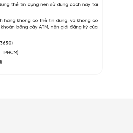
dụng thẻ tín dụng nên sử dụng cách này tài
h hàng không có thẻ tín dụng, và không có
n khoản bằng cây ATM, nên giải đăng ký của
13650
)
- TPHCM)
)