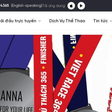
74365
(English-speaking)
Tải ứng dụng
ải đấu trực tuyến
Dịch Vụ Thể Thao
Tin tức