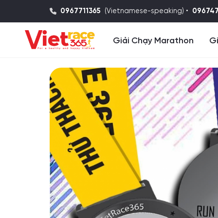
0967711365
(Vietnamese-speaking) •
09674
Giải Chạy Marathon
Gi