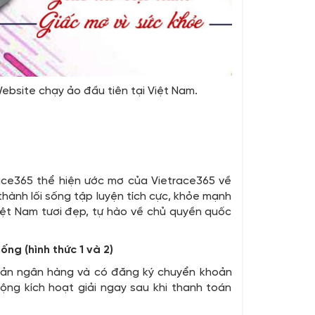
ebsite chạy ảo đầu tiên tại Việt Nam.
Race365 thể hiện ước mơ của Vietrace365 về
thành lối sống tập luyện tích cực, khỏe mạnh
iệt Nam tươi đẹp, tự hào về chủ quyền quốc
ng (hình thức 1 và 2)
oản ngân hàng và có đăng ký chuyển khoản
ộng kích hoạt giải ngay sau khi thanh toán