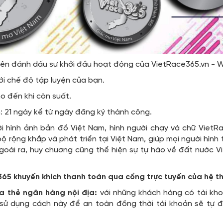
tiên đánh dấu sự khởi đầu hoạt động của VietRace365.vn - W
ới chế độ tập luyện của bạn.
ho đến khi còn suất.
: 21 ngày kể từ ngày đăng ký thành công.
i hình ảnh bản đồ Việt Nam, hình người chạy và chữ Viet
 rộng khắp và phát triển tại Việt Nam, giúp mọi người hình 
goài ra, huy chương cũng thể hiện sự tự hào về đất nước V
65 khuyến khích thanh toán qua cổng trực tuyến của hệ thố
ua thẻ ngân hàng nội địa:
với những khách hàng có tài kh
 sử dụng cách này để an toàn đồng thời tài khoản sẽ tự đ