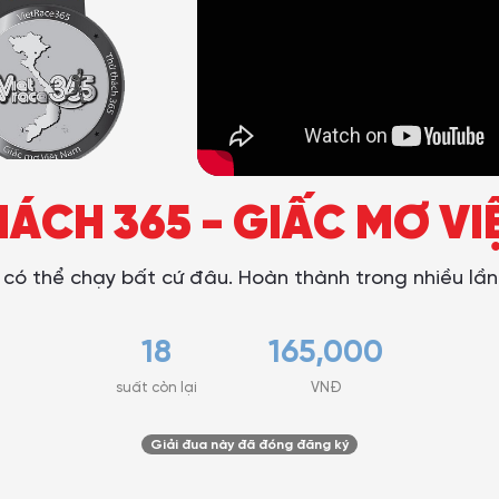
HÁCH 365 - GIẤC MƠ VI
n có thể chạy bất cứ đâu. Hoàn thành trong nhiều lần
18
165,000
suất còn lại
VNĐ
Giải đua này đã đóng đăng ký