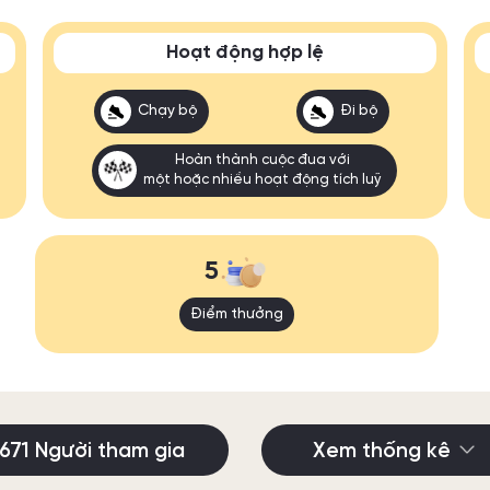
Hoạt động hợp lệ
Chạy bộ
Đi bộ
Hoàn thành cuộc đua với
một hoặc nhiều hoạt động tích luỹ
5
Điểm thưởng
671 Người tham gia
Xem thống kê