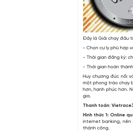
Đây là Giải chạy đầu 
- Chọn cự ly phù hợp v
- Thời gian đăng ký: c
- Thời gian hoàn thành
Huy chương đúc nổi vớ
một phong trào chạy bộ
hơn, hạnh phúc hơn. N
gia.
Thanh toán
:
Vietrace3
Hình thức 1: Online q
internet banking, nên
thành công.