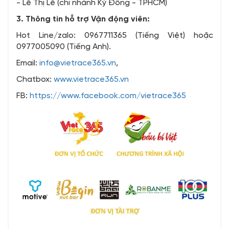
- Lê Thị Lễ (chi nhánh Kỳ Đồng - TPHCM)
3. Thông tin hỗ trợ Vận động viên:
Hot Line/zalo: 0967711365 (Tiếng Việt) hoặc
0977005090 (Tiếng Anh).
Email:
info@vietrace365.vn
,
Chatbox:
www.vietrace365.vn
FB:
https://www.facebook.com/vietrace365