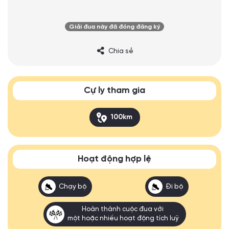
Giải đua này đã đóng đăng ký
Chia sẻ
Cự ly tham gia
100km
Hoạt động hợp lệ
Chạy bộ
Đi bộ
Hoàn thành cuộc đua với
một hoặc nhiều hoạt động tích luỹ