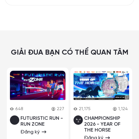
GIẢI ĐUA BẠN CÓ THỂ QUAN TÂM
648
227
21,175
1,124
FUTURISTIC RUN -
CHAMPIONSHIP
RUN ZONE
2026 - YEAR OF
THE HORSE
Đăng ký
Đăng ký