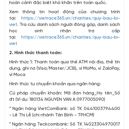
hoàn cảnh đặc biệt khó khăn trên toàn quốc.
Xem thông tin hoạt động của chương trình
tại:
https://vietrace365.vn/charities/quy-bau-bi-
viet.
Tra cứu danh sách người đóng góp, danh sách
học sinh nhận trợ cấp
tại:
https://vietrace365.vn/charities/quy-bau-bi-
viet
2. Hình thức thanh toán:
Hình thức 1: Thanh toán qua thẻ ATM nội địa, thẻ tín
dụng, ghi nợ (Visa/Master/JCB), ví MoMo, ví ZaloPay,
ví Moca
Hình thức tự chuyển khoản qua ngân hàng:
Cú pháp chuyển khoản: Mã đơn hàng_Họ tên_Số
đt (Ví dụ: 180134 NGUYEN VAN A 0977005090)
* Ngân hàng VietComBank: số TK 0441003794400
- Lê Thị Lễ (chi nhánh Tân Bình - TPHCM)
* Ngân hàng Teckcombank: Số TK 14023304970017