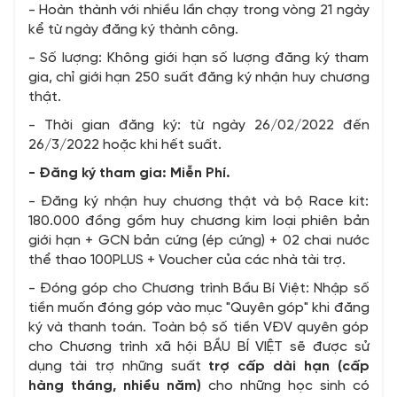
- Hoàn thành với nhiều lần chạy trong vòng 21 ngày
kể từ ngày đăng ký thành công.
- Số lượng: Không giới hạn số lượng đăng ký tham
gia, chỉ giới hạn 250 suất đăng ký nhận huy chương
thật.
- Thời gian đăng ký: từ ngày 26/02/2022 đến
26/3/2022 hoặc khi hết suất.
- Đăng ký tham gia: Miễn Phí.
- Đăng ký nhận huy chương thật và bộ Race kit:
180.000 đồng gồm huy chương kim loại phiên bản
giới hạn + GCN bản cứng (ép cứng) + 02 chai nước
thể thao 100PLUS + Voucher của các nhà tài trợ.
- Đóng góp cho Chương trình Bầu Bí Việt: Nhập số
tiền muốn đóng góp vào mục "Quyên góp" khi đăng
ký và thanh toán. Toàn bộ số tiền VĐV quyên góp
cho Chương trình xã hội BẦU BÍ VIỆT sẽ được sử
dụng tài trợ những suất
trợ cấp dài hạn (cấp
hàng tháng, nhiều năm)
cho những học sinh có