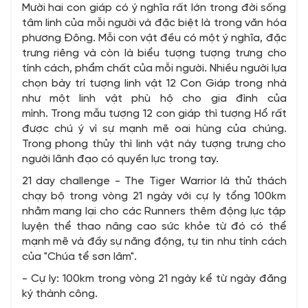
Mười hai con giáp có ý nghĩa rất lớn trong đời sống
tâm linh của mỗi người và đặc biệt là trong văn hóa
phương Đông. Mỗi con vật đều có một ý nghĩa, đặc
trưng riêng và còn là biểu tượng tượng trưng cho
tính cách, phẩm chất của mỗi người. Nhiều người lựa
chọn bày trí tượng linh vật 12 Con Giáp trong nhà
như một linh vật phù hộ cho gia đình của
mình. Trong mẫu tượng 12 con giáp thì tượng Hổ rất
được chú ý vì sự mạnh mẽ oai hùng của chúng.
Trong phong thủy thì linh vật này tượng trưng cho
người lãnh đạo có quyền lực trong tay.
21 day challenge - The Tiger Warrior là thử thách
chạy bộ trong vòng 21 ngày với cự ly tổng 100km
nhằm mang lại cho các Runners thêm động lực tập
luyện thể thao nâng cao sức khỏe từ đó có thể
mạnh mẽ và đầy sự năng động, tự tin như tính cách
của "Chúa tể sơn lâm".
- Cự ly: 100km trong vòng 21 ngày kể từ ngày đăng
ký thành công.