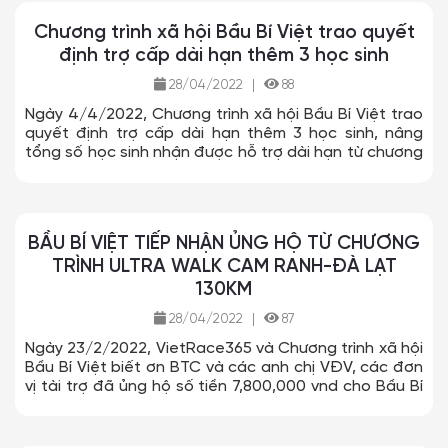
thần đối với sự kiện. Đặc biệt, Bầu Bí Việt trân trọng
Chương trình xã hội Bầu Bí Việt trao quyết
gửi lòng biết ơn và cảm kích đến anh Nguyễn Văn
định trợ cấp dài hạn thêm 3 học sinh
Long - Người đã thực hiện hành trình chạy bộ xuyên
Việt 2022 với mục đích cao đẹp kết nối những người
28/04/2022
|
88
yêu chạy bộ khắp mọi miền Tổ Quốc và đem lại
những giá trị tốt đẹp, đầy ý nghĩa cho các em học
Ngày 4/4/2022, Chương trình xã hội Bầu Bí Việt trao
sinh có hoàn cảnh đặc biệt khó khăn và cộng đồng.
quyết định trợ cấp dài hạn thêm 3 học sinh, nâng
tổng số học sinh nhận được hỗ trợ dài hạn từ chương
trình lên 65 cháu.
BẦU BÍ VIỆT TIẾP NHẬN ỦNG HỘ TỪ CHƯƠNG
TRÌNH ULTRA WALK CAM RANH-ĐÀ LẠT
130KM
28/04/2022
|
87
Ngày 23/2/2022, VietRace365 và Chương trình xã hội
Bầu Bí Việt biết ơn BTC và các anh chị VĐV, các đơn
vị tài trợ đã ủng hộ số tiền 7,800,000 vnd cho Bầu Bí
Việt để hỗ trợ trợ cấp dài hạn cho các bé học sinh có
hoàn cảnh đặc biệt khó khăn.