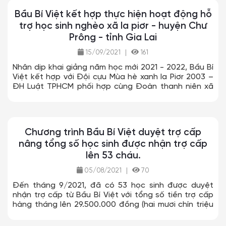
Bầu Bí Việt kết hợp thực hiện hoạt động hỗ
trợ học sinh nghèo xã Ia piơr - huyện Chư
Prông - tỉnh Gia Lai
15/09/2021
|
161
Nhân dịp khai giảng năm học mới 2021 - 2022, Bầu Bí
Việt kết hợp với Đội cựu Mùa hè xanh Ia Piơr 2003 –
ĐH Luật TPHCM phối hợp cùng Đoàn thanh niên xã
Iapior trao tặng 20 xe đạp, sách giáo khoa cho học
sinh khối lớp 2 và lớp 6 và 5 suất trợ cấp dài hạn cho
học sinh có hoàn cảnh khó khăn trên địa bàn xã.
Chương trình Bầu Bí Việt duyệt trợ cấp
nâng tổng số học sinh được nhận trợ cấp
lên 53 cháu.
05/08/2021
|
70
Đến tháng 9/2021, đã có 53 học sinh được duyệt
nhận trợ cấp từ Bầu Bí Việt với tổng số tiền trợ cấp
hàng tháng lên 29.500.000 đồng (hai mươi chín triệu
năm trăm ngàn đồng).