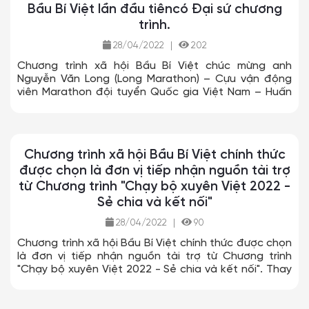
Bầu Bí Việt lần đầu tiêncó Đại sứ chương
trình.
28/04/2022
|
202
Chương trình xã hội Bầu Bí Việt chúc mừng anh
Nguyễn Văn Long (Long Marathon) – Cựu vận động
viên Marathon đội tuyển Quốc gia Việt Nam – Huấn
luyện viên điền kinh phong trào làm Đại sứ của
Chương trình xã hội “Bầu Bí Việt”, thời hạn 5 năm kể
từ ngày 19/4/2022. Anh Nguyễn Văn Long cũng chính
là Đại sứ đầu tiên của Bầu Bí Việt.
Chương trình xã hội Bầu Bí Việt chính thức
được chọn là đơn vị tiếp nhận nguồn tài trợ
từ Chương trình "Chạy bộ xuyên Việt 2022 -
Sẻ chia và kết nối"
28/04/2022
|
90
Chương trình xã hội Bầu Bí Việt chính thức được chọn
là đơn vị tiếp nhận nguồn tài trợ từ Chương trình
"Chạy bộ xuyên Việt 2022 - Sẻ chia và kết nối". Thay
mặt Bầu Bí Việt, xin trân trọng biết ơn sự ủng hộ từ
các đơn vị tài trợ, Ban tổ chức sự kiện, các cá nhân
và tập thể đã tham gia ủng hộ cả về vật chất và tinh