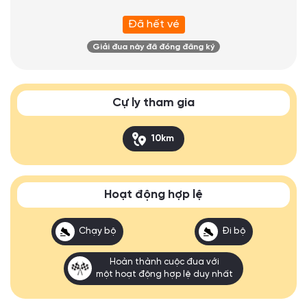
Đã hết vé
Giải đua này đã đóng đăng ký
Cự ly tham gia
10km
Hoạt động hợp lệ
Chạy bộ
Đi bộ
Hoàn thành cuộc đua với
một hoạt động hợp lệ duy nhất