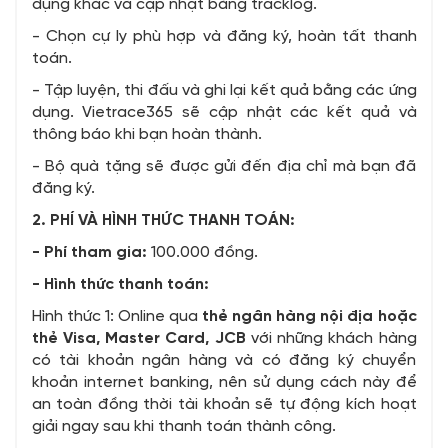
dụng khác và cập nhật bằng tracklog.
- Chọn cự ly phù hợp và đăng ký, hoàn tất thanh
toán.
- Tập luyện, thi đấu và ghi lại kết quả bằng các ứng
dụng. Vietrace365 sẽ cập nhật các kết quả và
thông báo khi bạn hoàn thành.
- Bộ quà tặng sẽ được gửi đến địa chỉ mà bạn đã
đăng ký.
2. PHÍ VÀ HÌNH THỨC THANH TOÁN:
- Phí tham gia:
100.000 đồng.
- Hình thức thanh toán:
Hình thức 1: Online qua
thẻ ngân hàng nội địa hoặc
thẻ Visa, Master Card, JCB
với những khách hàng
có tài khoản ngân hàng và có đăng ký chuyển
khoản internet banking, nên sử dụng cách này để
an toàn đồng thời tài khoản sẽ tự động kích hoạt
giải ngay sau khi thanh toán thành công.