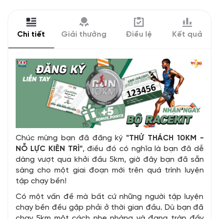
Chi tiết
Giải thưởng
Điều lệ
Kết quả
Chúc mừng bạn đã đăng ký
"THỬ THÁCH 10KM -
NỖ LỰC KIÊN TRÌ"
, điều đó có nghĩa là bạn đã dễ
dàng vượt qua khởi đầu 5km, giờ đây bạn đã sẵn
sàng cho một giai đoạn mới trên quá trình luyện
tập chạy bền!
Có một vấn đề mà bất cứ những người tập luyện
chạy bền đều gặp phải ở thời gian đầu. Dù bạn đã
chạy 5km một cách nhẹ nhàng và đang tràn đầy