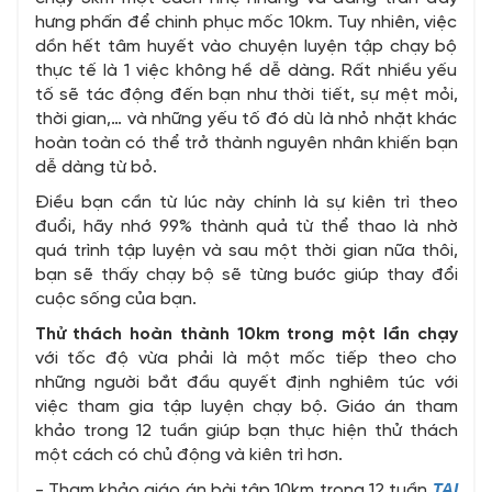
hưng phấn để chinh phục mốc 10km. Tuy nhiên, việc
dồn hết tâm huyết vào chuyện luyện tập chạy bộ
thực tế là 1 việc không hề dễ dàng. Rất nhiều yếu
tố sẽ tác động đến bạn như thời tiết, sự mệt mỏi,
thời gian,… và những yếu tố đó dù là nhỏ nhặt khác
hoàn toàn có thể trở thành nguyên nhân khiến bạn
dễ dàng từ bỏ.
Điều bạn cần từ lúc này chính là sự kiên trì theo
đuổi, hãy nhớ 99% thành quả từ thể thao là nhờ
quá trình tập luyện và sau một thời gian nữa thôi,
bạn sẽ thấy chạy bộ sẽ từng bước giúp thay đổi
cuộc sống của bạn.
Thử thách hoàn thành 10km trong một lần chạy
với tốc độ vừa phải là một mốc tiếp theo cho
những người bắt đầu quyết định nghiêm túc với
việc tham gia tập luyện chạy bộ. Giáo án tham
khảo trong 12 tuần giúp bạn thực hiện thử thách
một cách có chủ động và kiên trì hơn.
- Tham khảo giáo án bài tập 10km trong 12 tuần
TẠI