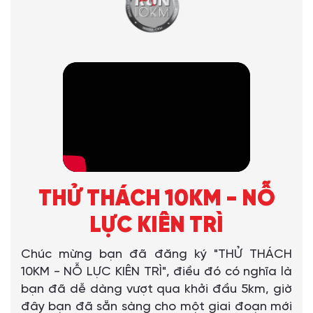
THỬ THÁCH 10KM - NỖ
LỰC KIÊN TRÌ
Chúc mừng bạn đã đăng ký "THỬ THÁCH
10KM - NỖ LỰC KIÊN TRÌ", điều đó có nghĩa là
bạn đã dễ dàng vượt qua khởi đầu 5km, giờ
đây bạn đã sẵn sàng cho một giai đoạn mới