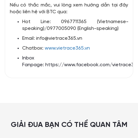
Nếu có thắc mắc, vui lòng xem hướng dẫn tại đây
hoặc liên hệ với BTC qua:
Hot Line: 0967711365 (Vietnamese-
speaking)/0977005090 (English-speaking)
Email: info@vietrace365.vn
Chatbox:
www.vietrace365.vn
Inbox
Fanpage:
https://www.facebook.com/vietrace36
GIẢI ĐUA BẠN CÓ THỂ QUAN TÂM