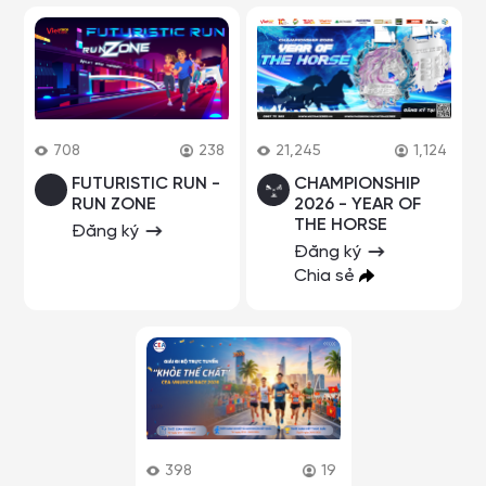
708
238
21,245
1,124
FUTURISTIC RUN -
CHAMPIONSHIP
RUN ZONE
2026 - YEAR OF
THE HORSE
Đăng ký
Đăng ký
Chia sẻ
398
19