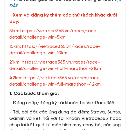
ĐÂY
- Xem và đăng ký thêm các thử thách khác dưới
đây:
5km:
https://vietrace365.vn/races/race-
detail/challenge-win-5km
10km:
https://vietrace365.vn/races/race-
detail/challenge-win-10km
21km:
https://vietrace365.vn/races/race-
detail/challenge-win-half-marathon-21km
42km:
https://vietrace365.vn/races/race-
detail/challenge-win-full-marathon-42km
1. Các bước tham gia:
- Đăng nhập/đăng ký tài khoản tại VietRace365
- Tải, cài đặt các ứng dụng đo đếm: Strava, Sunto,
Garmin và kết nối với tài khoản Vietrace365 hoặc
chụp lại kết quả từ màn hình máy chạy bộ, các ứng