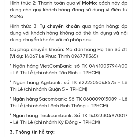
Hình thức 2: Thanh toán qua
ví MoMo
: cách này áp
dụng cho quý khách hàng đang sử dụng ví điện tử
MoMo
Hình thức 3:
Tự chuyển khoản
qua ngân hàng: áp
dụng với khách hàng không có thẻ tín dụng và nội
dung chuyển khoản với cú pháp sau:
Cú pháp chuyển khoản: Mã đơn hàng Họ tên Số đt
(Ví dụ: 14067 Le Phuc Thinh 0967711365)
* Ngân hàng VietComBank: số TK 0441003794400
- Lê Thị Lễ (chi nhánh Tân Bình - TPHCM)
* Ngân hàng Agribank: số TK 6222205048575 - Lê
Thị Lễ (chi nhánh Quận 5 - TPHCM)
* Ngân hàng Sacombank: Số TK 060009015089 - Lê
Thị Lễ (chi nhánh Lãnh Binh Thăng - TPHCM)
* Ngân hàng Teckcombank: Số TK 14023304970017
- Lê Thị Lễ (chi nhánh Kỳ Đồng - TPHCM)
3. Thông tin hỗ trợ: