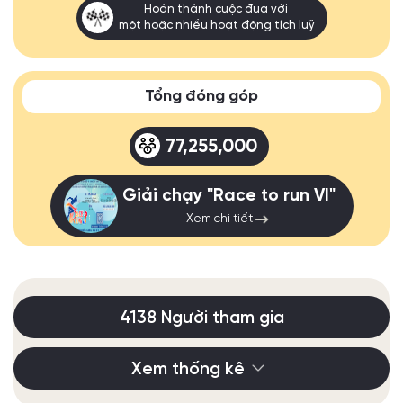
Hoàn thành cuộc đua với
một hoặc nhiều hoạt động tích luỹ
Tổng đóng góp
77,255,000
Giải chạy "Race to run VI"
Xem chi tiết
4138 Người tham gia
Xem thống kê