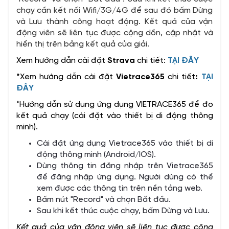
chạy cần kết nối Wifi/3G/4G để sau đó bấm Dừng
và Lưu thành công hoạt động. Kết quả của vận
động viên sẽ liên tục được cộng dồn, cập nhật và
hiển thị trên bảng kết quả của giải.
Xem hướng dẫn cài đặt
Strava
chi tiết:
TẠI ĐÂY
*
Xem hướng dẫn cài đặt
Vietrace365
chi tiết
:
TẠI
ĐÂY
*Hướng dẫn sử dụng ứng dụng VIETRACE365 để đo
kết quả chạy (cài đặt vào thiết bị di động thông
minh).
Cài đặt ứng dụng Vietrace365 vào thiết bị di
động thông minh (Android/IOS).
Dùng thông tin đăng nhập trên Vietrace365
để đăng nhập ứng dụng. Người dùng có thể
xem được các thông tin trên nền tảng web.
Bấm nút "Record" và chọn Bắt đầu.
Sau khi kết thúc cuộc chạy, bấm Dừng và Lưu.
Kết quả của vận động viên sẽ liên tục được cộng