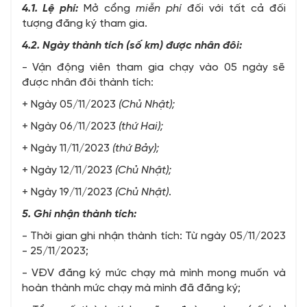
4.1. Lệ phí:
Mở cổng
miễn phí
đối với tất cả đối
tượng đăng ký tham gia.
4.2. Ngày thành tích (số km) được nhân đôi:
- Vận động viên tham gia chạy vào 05 ngày sẽ
được nhân đôi thành tích:
+ Ngày 05/11/2023
(Chủ Nhật);
+ Ngày 06/11/2023
(thứ Hai);
+ Ngày 11/11/2023
(thứ Bảy);
+ Ngày 12/11/2023
(Chủ Nhật);
+ Ngày 19/11/2023
(Chủ Nhật)
.
5. Ghi nhận thành tích:
- Thời gian ghi nhận thành tích: Từ ngày 05/11/2023
- 25/11/2023;
- VĐV đăng ký mức chạy mà mình mong muốn và
hoàn thành mức chạy mà mình đã đăng ký;