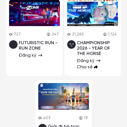
727
247
21,265
1,124
FUTURISTIC RUN -
CHAMPIONSHIP
RUN ZONE
2026 - YEAR OF
THE HORSE
Đăng ký
Đăng ký
Chia sẻ
403
19
Giải đi bộ trực