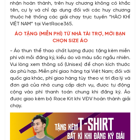
nhận hoàn thành, trên huy chương không có khắc
tên, cự ly và chỉ áp dụng đối với các huy chương
thuộc hệ thống các giải chạy trực tuyến “HÀO KHÍ
VIỆT NAM” tại VietRace365.
ÁO TẶNG (MIỄN PHÍ) TỪ NHÀ TÀI TRỢ, MỜI BẠN
CHỌN SIZE ÁO
- Áo thun thể thao chất lượng được tặng kèm miễn
phí với mỗi đăng ký, kiểu áo và màu sắc ngẫu nhiên.
Vui lòng xem thông số (Unisex) để chọn kích thước
áo phù hợp. Miễn phí giao hàng tại Việt Nam; đối với
quốc gia khác, phí giao hàng tùy theo vị trí địa lý và
đơn giá của nhà cung cấp dịch vụ, được tự động
cộng vào phí thanh toán chung khi đăng ký. Áo
được giao kèm bộ Race Kit khi VĐV hoàn thành giải
chạy.