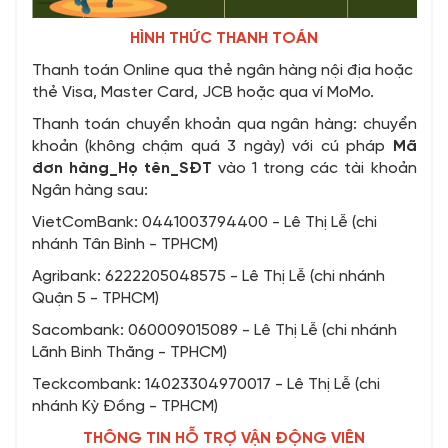
HÌNH THỨC THANH TOÁN
Thanh toán Online qua thẻ ngân hàng nội địa hoặc
thẻ Visa, Master Card, JCB hoặc qua ví MoMo.
Thanh toán chuyển khoản qua ngân hàng: chuyển
khoản (không chậm quá 3 ngày) với cú pháp
Mã
đơn hàng_Họ tên_SĐT
vào 1 trong các tài khoản
Ngân hàng sau:
VietComBank: 0441003794400 - Lê Thị Lễ (chi
nhánh Tân Bình - TPHCM)
Agribank: 6222205048575 - Lê Thị Lễ (chi nhánh
Quận 5 - TPHCM)
Sacombank: 060009015089 - Lê Thị Lễ (chi nhánh
Lãnh Binh Thăng - TPHCM)
Teckcombank: 14023304970017 - Lê Thị Lễ (chi
nhánh Kỳ Đồng - TPHCM)
THÔNG TIN HỖ TRỢ VẬN ĐỘNG VIÊN