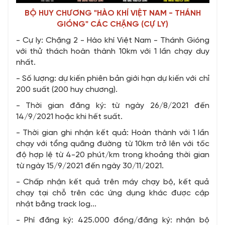
BỘ HUY CHƯƠNG "HÀO KHÍ VIỆT NAM - THÁNH
GIÓNG" CÁC CHẶNG (CỰ LY)
- Cự ly: Chặng 2 - Hào khí Việt Nam - Thánh Gióng
với thử thách hoàn thành 10km với 1 lần chạy duy
nhất.
- Số lượng: dự kiến phiên bản giới hạn dự kiến với chỉ
200 suất (200 huy chương).
- Thời gian đăng ký: từ ngày 26/8/2021 đến
14/9/2021 hoặc khi hết suất.
- Thời gian ghi nhận kết quả: Hoàn thành với 1 lần
chạy với tổng quãng đường từ 10km trở lên với tốc
độ hợp lệ từ 4-20 phút/km trong khoảng thời gian
từ ngày 15/9/2021 đến ngày 30/11/2021.
- Chấp nhận kết quả trên máy chạy bộ, kết quả
chạy tại chỗ trên các ứng dụng khác được cập
nhật bằng track log...
- Phí đăng ký: 425.000 đồng/đăng ký: nhận bộ