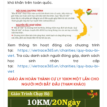
khó khăn trên toàn quốc.
Xem thông tin hoạt động của chương trình
tại:
https://vietrace365.vn/charities/quy-bau-bi-
viet.
Tra cứu danh sách người đóng góp, danh sách
học sinh nhận trợ cấp
tại:
https://vietrace365.vn/charities/quy-bau-bi-
viet
GIÁO ÁN HOÀN THÀNH CỰ LY 10KM MỘT LẦN CHO
NGƯỜI MỚI BẮT ĐẦU (THAM KHẢO)