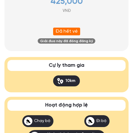
425,000
VNĐ
Đã hết vé
Giải đua này đã đóng đăng ký
Cự ly tham gia
10km
Hoạt động hợp lệ
Chạy bộ
Đi bộ