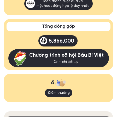
Hoàn thành cuộc đua với
một hoạt động hợp lệ duy nhất
Tổng đóng góp
5,866,000
Chương trình xã hội Bầu Bí Việt
Xem chi tiết
6
Điểm thưởng