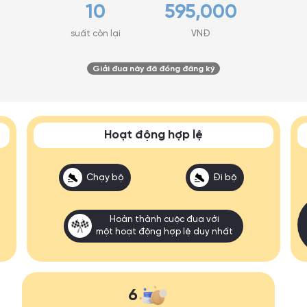
10
595,000
suất còn lại
VNĐ
Giải đua này đã đóng đăng ký
Hoạt động hợp lệ
Chạy bộ
Đi bộ
Hoàn thành cuộc đua với
một hoạt động hợp lệ duy nhất
6