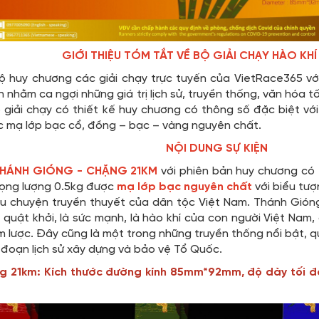
GIỚI THIỆU TÓM TẮT VỀ BỘ GIẢI CHẠY HÀO KHÍ
ộ huy chương các giải chạy trực tuyến của VietRace365 v
 nhằm ca ngợi những giá trị lịch sử, truyền thống, văn hóa 
 giải chạy có thiết kế huy chương có thông số đặc biệt vớ
c mạ lớp bạc cổ, đồng – bạc – vàng nguyên chất.
NỘI DUNG SỰ KIỆN
 THÁNH GIÓNG - CHẶNG 21KM
với phiên bản huy chương có 
trọng lượng 0.5kg được
mạ lớp bạc nguyên chất
với biểu t
u chuyện truyền thuyết của dân tộc Việt Nam. Thánh Gióng 
 quật khởi, là sức mạnh, là hào khí của con người Việt Nam
 lược. Đây cũng là một trong những truyền thống nổi bật, q
 đoạn lịch sử xây dựng và bảo vệ Tổ Quốc.
ng 21km: Kích thước đường kính 85mm*92mm, độ dày tối 