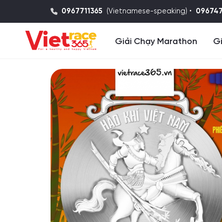
0967711365
(Vietnamese-speaking) •
09674
Giải Chạy Marathon
Gi