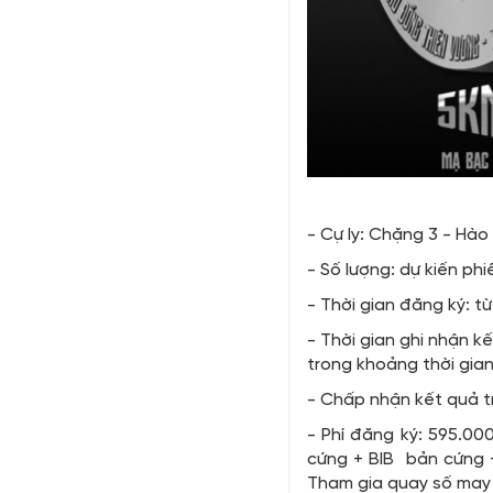
- Cự ly: Chặng 3 - Hào
- Số lượng: dự kiến phi
- Thời gian đăng ký: t
- Thời gian ghi nhận k
trong khoảng thời gian
- Chấp nhận kết quả t
- Phí đăng ký: 595.0
cứng + BIB bản cứng 
Tham gia quay số may 