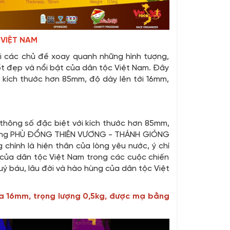
 VIỆT NAM
ới các chủ đề xoay quanh những hình tượng,
tốt đẹp và nổi bật của dân tộc Việt Nam. Đây
i kích thước hơn 85mm, độ dày lên tới 16mm,
thông số đặc biệt với kích thước hơn 85mm,
ượng PHÙ ĐỔNG THIÊN VƯƠNG - THÁNH GIÓNG
chính là hiện thân của lòng yêu nước, ý chí
, của dân tộc Việt Nam trong các cuộc chiến
uý báu, lâu đời và hào hùng của dân tộc Việt
đa 16mm, trọng lượng 0,5kg, được mạ bằng