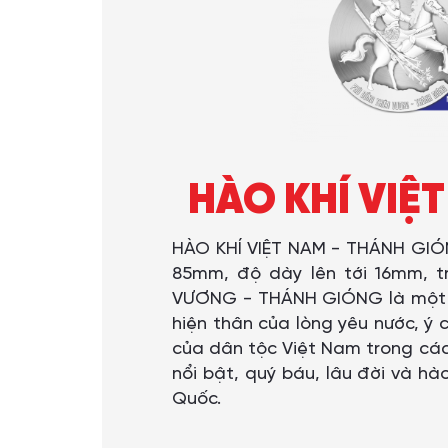
HÀO KHÍ VIỆ
HÀO KHÍ VIỆT NAM - THÁNH GIÓN
85mm, độ dày lên tới 16mm, t
VƯƠNG - THÁNH GIÓNG là một tr
hiện thân của lòng yêu nước, ý c
của dân tộc Việt Nam trong các
nổi bật, quý báu, lâu đời và h
Quốc.