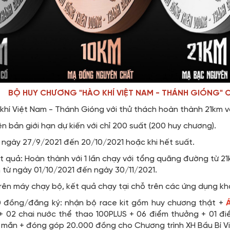
BỘ HUY CHƯƠNG "HÀO KHÍ VIỆT NAM - THÁNH GIÓNG" 
 khí Việt Nam - Thánh Gióng với thử thách hoàn thành 21km vớ
ên bản giới hạn dự kiến với chỉ 200 suất (200 huy chương).
ừ ngày 27/9/2021 đến 20/10/2021 hoặc khi hết suất.
ết quả: Hoàn thành với 1 lần chạy với tổng quãng đường từ 21
 từ ngày 01/10/2021 đến ngày 30/11/2021.
rên máy chạy bộ, kết quả chạy tại chỗ trên các ứng dụng kh
00 đồng/đăng ký: nhận bộ race kit gồm huy chương thật +
+ 02 chai nước thể thao 100PLUS + 06 điểm thưởng + 01 đi
mắn + đóng góp 20.000 đồng cho Chương trình XH Bầu Bí Vi