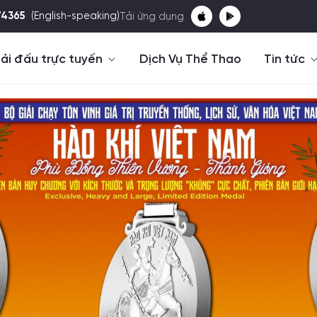
74365
(English-speaking)
Tải ứng dụng
ải đấu trực tuyến
Dịch Vụ Thể Thao
Tin tức