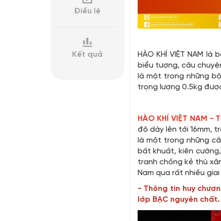
Điều lệ
HÀO KHÍ VIỆT NAM là b
Kết quả
biểu tượng, câu chuyện
là một trong những bộ
trọng lượng 0.5kg đượ
HÀO KHÍ VIỆT NAM -
độ dày lên tới 16mm, 
là một trong những câ
bất khuất, kiên cường,
tranh chống kẻ thù xâm
Nam qua rất nhiều giai
- Thông tin huy chươ
lớp BẠC nguyên chất.