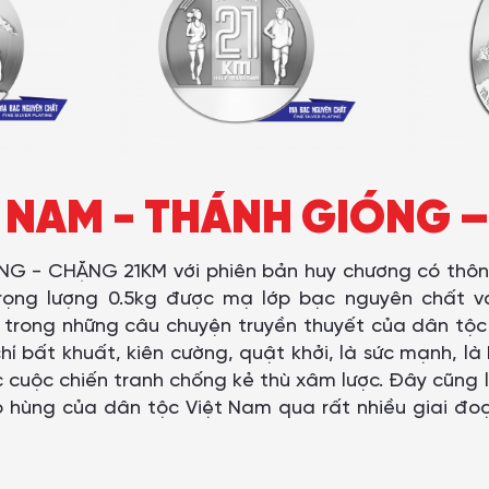
T NAM - THÁNH GIÓNG 
G - CHẶNG 21KM với phiên bản huy chương có thông 
rọng lượng 0.5kg được mạ lớp bạc nguyên chất 
ong những câu chuyện truyền thuyết của dân tộc 
hí bất khuất, kiên cường, quật khởi, là sức mạnh, l
 cuộc chiến tranh chống kẻ thù xâm lược. Đây cũng 
ào hùng của dân tộc Việt Nam qua rất nhiều giai đoạ