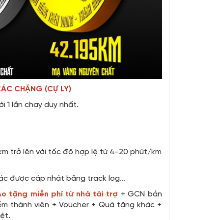
CÁC CHẶNG (CỰ LY)
i 1 lần chạy duy nhất.
km trở lên với tốc độ hợp lệ từ 4-20 phút/km
ác được cập nhật bằng track log...
Áo tặng miễn phí từ nhà tài trợ
+ GCN bản
ểm thành viên + Voucher + Quà tặng khác +
ệt.