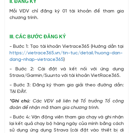
II. ĐĂNG KÝ
Mỗi VĐV chỉ đăng ký 01 tài khoản để tham gia
chương trình.
III. CÁC BƯỚC ĐĂNG KÝ
- Bước 1: Tạo tài khoản Vietrace365 (Hướng dẫn tại
https://vietrace365.vn/tin-tuc/detail/huong-dan-
dang-nhap-vietrace365
)
- Bước 2: Cài đặt và kết nối với ứng dụng
Strava/Garmin/Suunto với tài khoản VietRace365.
- Bước 3: Đăng ký tham gia giải theo đường dẫn:
TẠI ĐÂY.
*Ghi chú
: Các VĐV sẽ liên hệ Tổ trưởng Tổ công
đoàn để nhận mã tham gia chương trình.
- Bước 4: Vận động viên tham gia chạy và ghi nhận
lại kết quả chạy bộ hàng ngày của mình bằng cách
sử dụng ứng dụng Strava (cài đặt vào thiết bị di