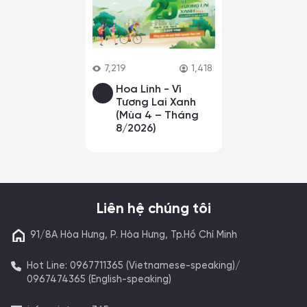
7,219
1,418
Hoa Linh - Vì
Tương Lai Xanh
(Mùa 4 – Tháng
8/2026)
Liên hệ chúng tôi
91/8A Hòa Hưng, P. Hòa Hưng, Tp.Hồ Chí Minh
Hot Line: 0967711365 (Vietnamese-speaking)/
0967474365 (English-speaking)