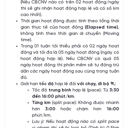
(Nếu CBCNV nào có trên 02 hoạt động/ngày
thì sẽ ghi nhận hoạt động hợp lệ và có số km
cao nhất).
Thời gian hoạt động được tính theo tổng thời
gian thực tế của hoạt động
(Elapsed time)
,
không tính theo thời gian di chuyển (Moving
time).
Trong 01 tuần tối thiểu phải có 02 ngày hoạt
động và tối đa là 05 ngày hoạt động (ngày có
hoạt động hợp lệ). Nếu CBCNV có quá 05
ngày hoạt động thì phần mềm sẽ tự động trừ
dần các ngày hoạt động sau cùng trong tuần
đó.
Giới hạn
tốc độ
hợp lệ đối
với chạy, đi bộ
🏃
:
Tốc độ
trung bình
hợp lệ (pace): Từ
3:30
đến 16:00 phút/km
.
Từng km
(split pace): Không được nhanh
hơn
3:00
hoặc chậm hơn
16:00
phút/km.
Lưu ý: Nếu hoạt động nào có split pace
vi phạm thì sẽ bị loại bỏ (Tính từ 0.5km