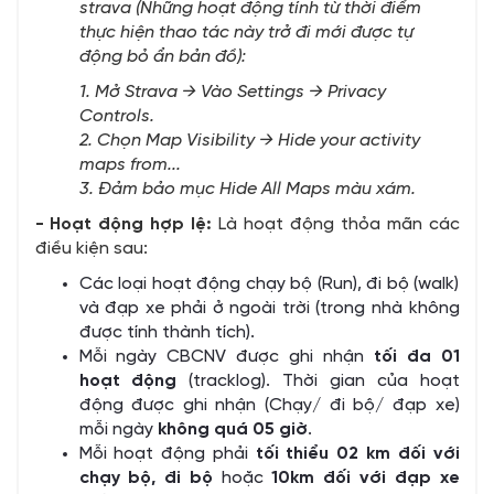
strava (Những hoạt động tính từ thời điểm
thực hiện thao tác này trở đi mới được tự
động bỏ ẩn bản đồ):
1. Mở Strava → Vào Settings → Privacy
Controls.
2. Chọn Map Visibility → Hide your activity
maps from...
3. Đảm bảo mục Hide All Maps màu xám.
- Hoạt động hợp lệ:
Là hoạt động thỏa mãn các
điều kiện sau:
Các loại hoạt động chạy bộ (Run), đi bộ (walk)
và đạp xe phải ở ngoài trời (trong nhà không
được tính thành tích).
Mỗi ngày CBCNV được ghi nhận
tối đa 01
hoạt động
(tracklog). Thời gian của hoạt
động được ghi nhận (Chạy/ đi bộ/ đạp xe)
mỗi ngày
không quá 05 giờ
.
Mỗi hoạt động phải
tối thiểu 02 km đối với
chạy bộ, đi bộ
hoặc
10km đối với đạp xe