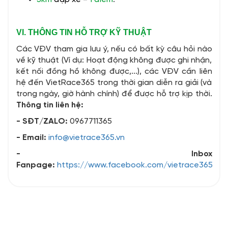
VI. THÔNG TIN HỖ TRỢ KỸ THUẬT
Các VĐV tham gia lưu ý, nếu có bất kỳ câu hỏi nào
về kỹ thuật (Ví dụ: Hoạt động không được ghi nhận,
kết nối đồng hồ không được,...), các VĐV cần liên
hệ đến VietRace365 trong thời gian diễn ra giải (và
trong ngày, giờ hành chính) để được hỗ trợ kịp thời.
Thông tin liên hệ:
- SĐT/ZALO:
0967711365
- Email:
info@vietrace365.vn
- Inbox
Fanpage:
https://www.facebook.com/vietrace365