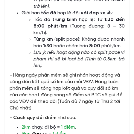
trở lên).
Giới hạn
tốc độ
hợp lệ đối
với đạp xe
🚴
:
Tốc độ
trung bình
hợp lệ: Từ
1:30 đến
8:00 phút/km
(Tương đương: 8 – 30
km/h).
Từng km
(split pace): Không được nhanh
hơn
1:30
hoặc chậm hơn
8:00
phút/km.
Lưu ý: nếu hoạt động nào có split pace vi
phạm thì sẽ bị loại bỏ (Tính từ 0.5km trở
lên).
- Hàng ngày phần mềm sẽ ghi nhận hoạt động và
cộng dồn kết quả số km của mỗi VĐV. Hàng tuần
phần mềm sẽ tổng hợp kết quả và quy đổi số km
của các hoạt động sang số điểm và BTC sẽ gửi để
các VĐV để theo dõi (Tuần đủ 7 ngày từ Thứ 2 tới
Chủ nhật).
-
Cách quy đổi điểm
như sau:
2km
chạy, đi bộ =
1 điểm
.
5km
đạp xe
=
1 điểm
.