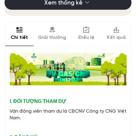
Xem thống kê
Chi tiết
Giải thưởng
Điều lệ
Kết quả
I. ĐỐI TƯỢNG THAM DỰ
Vận động viên tham dự là CBCNV Công ty CNG Việt
Nam.