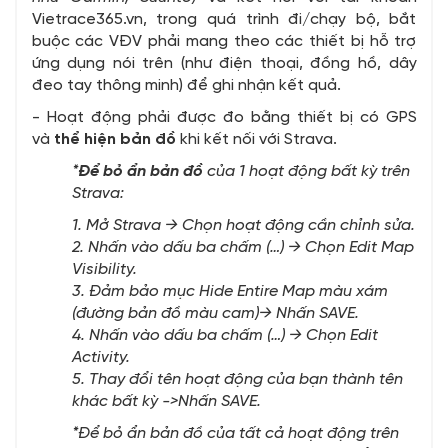
Vietrace365.vn, trong quá trình đi/chạy bộ, bắt
buộc các VĐV phải mang theo các thiết bị hỗ trợ
ứng dụng nói trên (như điện thoại, đồng hồ, dây
đeo tay thông minh) để ghi nhận kết quả.
- Hoạt động phải được đo bằng thiết bị có GPS
và
thể hiện bản đồ
khi kết nối với Strava.
*
Để bỏ ẩn bản đồ
của 1 hoạt động bất kỳ trên
Strava:
1. Mở Strava → Chọn hoạt động cần chỉnh sửa.
2. Nhấn vào dấu ba chấm (…) → Chọn Edit Map
Visibility.
3. Đảm bảo mục Hide Entire Map màu xám
(đường bản đồ màu cam)→ Nhấn SAVE.
4. Nhấn vào dấu ba chấm (…) → Chọn Edit
Activity.
5. Thay đổi tên hoạt động của bạn thành tên
khác bất kỳ ->Nhấn SAVE.
*Để bỏ ẩn bản đồ của tất cả hoạt động trên