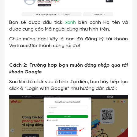
Bạn sẽ được dấu tick
xanh
bên cạnh Họ tên và
được cung cấp Mã người dùng như hình trên.
Chúc mừng bạn! Vậy là bạn đã đăng ký tài khoản
Vietrace365 thành công rồi đó!
Cách 2: Trường hợp bạn muốn
đăng nhập qua tài
khoản Google
Sau khi đã click vào ô hình đại diện, bạn hãy tiếp tục
click ô “Login with Google” như hướng dẫn dưới: