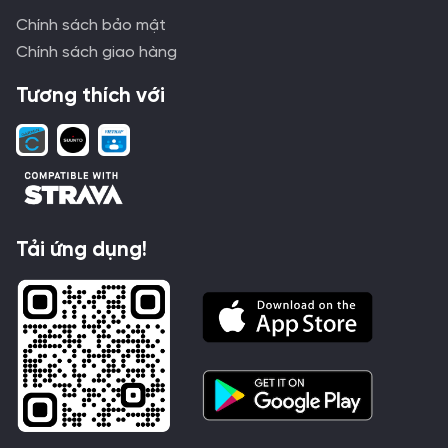
Chính sách bảo mật
Chính sách giao hàng
Tương thích với
Tải ứng dụng!