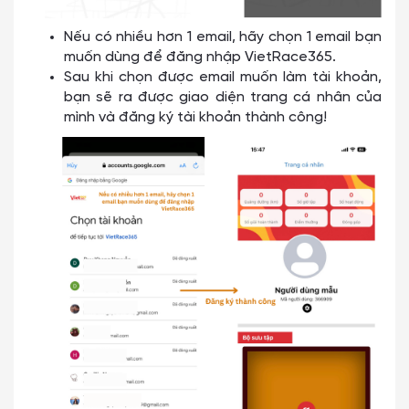
Nếu có nhiều hơn 1 email, hãy chọn 1 email bạn
muốn dùng để đăng nhập VietRace365.
Sau khi chọn được email muốn làm tài khoản,
bạn sẽ ra được giao diện trang cá nhân của
mình và đăng ký tài khoản thành công!