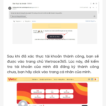
Sau khi đã xác thực tài khoản thành công, bạn sẽ
được vào trang chủ Vietrace365. Lúc này, để kiểm
tra tài khoản của mình đã đăng ký thành công
chưa, bạn hãy click vào trang cá nhân của mình.