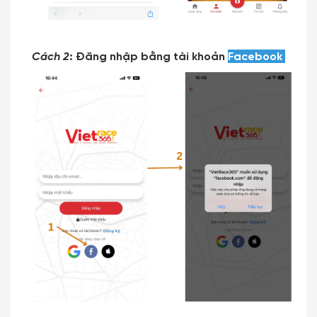
Cách 2
: Đăng nhập bằng tài khoản
Facebook