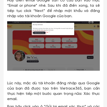
Hãy điền email Google sẵn có của bạn vào mục
“Email or phone” nhé. Sau khi đã điền xong, ta sẽ
tiếp tục click “Next” để nhập mật khẩu và đăng
nhập vào tài khoản Google của bạn.
Lúc này, mặc dù tài khoản đăng nhập qua Google
của bạn đã được tạo trên Vietrace365, bạn cần
thực hiện tiếp một bước quan trọng nữa: Xác thực
email.
Bạn hãy click vào ô “Gửi lại email xác thực” và các