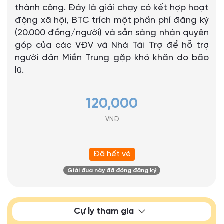
thành công. Đây là giải chạy có kết hợp hoạt
động xã hội, BTC trích một phần phí đăng ký
(20.000 đồng/người) và sẵn sàng nhận quyên
góp của các VĐV và Nhà Tài Trợ để hỗ trợ
người dân Miền Trung gặp khó khăn do bão
lũ.
120,000
VNĐ
Đã hết vé
Giải đua này đã đóng đăng ký
Cự ly tham gia