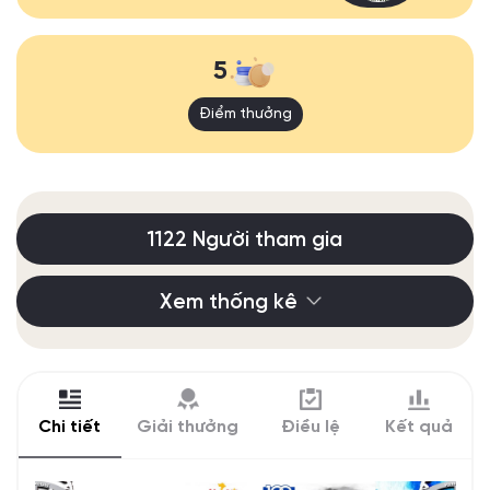
5
Điểm thưởng
1122 Người tham gia
Xem thống kê
Chi tiết
Giải thưởng
Điều lệ
Kết quả