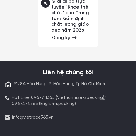
Giải đi bộ trực
tuyến “Khỏe thể
chất” của Trung
tâm Kiểm định
chất lượng giáo
dục năm 2026
Đăng ký
Liên hệ chúng tôi
91/8A Hòa Hưng, P. Hòa Hưng, Tp.Hồ Chí Minh
Hot Line: 0967711365 (Vietnamese-speaking)/
0967474365 (English-speaking)
info@vietrace365.vn