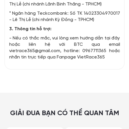
Thị Lễ (chi nhánh Lãnh Binh Thăng - TPHCM)
* Ngân hàng Teckcombank: Số TK 14023304970017
- Lê Thị Lễ (chi nhánh Kỳ Đồng - TPHCM)
3. Thông tin hỗ trợ:
- Nếu có thắc mắc, vui lòng xem hướng dẫn tại đây
hoặc liên hệ với BTC qua email
vietrace365@gmail.com, hotline: 0967711365 hoặc
nhắn tin trực tiếp qua Fanpage VietRace365
GIẢI ĐUA BẠN CÓ THỂ QUAN TÂM