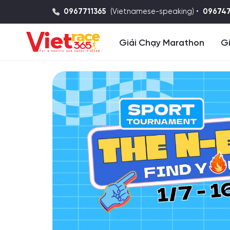
0967711365
(Vietnamese-speaking) •
09674
Giải Chạy Marathon
Gi