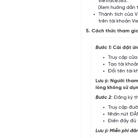
Vietrace365.
(Xem hướng dẫn t
Thành tích của V
trên tài khoản V
5. Cách thức tham gi
Bước 1:
Cài đặt ư
Truy cập cửa
Tạo tài kho
Đổi tên tài 
Lưu ý: Người tha
lòng không sử dụn
Bước 2
: Đăng ký th
Truy cập đư
Nhấn nút ĐĂN
Điền đầy đủ 
Lưu ý: Miễn phí đă