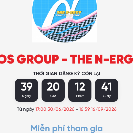
OS GROUP - THE N-ERG
THỜI GIAN ĐĂNG KÝ CÒN LẠI
39
20
12
40
Ngày
Giờ
Phút
Giây
Từ ngày
17:00 30/06/2026
-
16:59 16/09/2026
Miễn phí tham gia