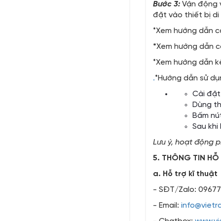
Bước 3:
Vận động v
đặt vào thiết bị d
*Xem hướng dẫn c
*
Xem hướng dẫn c
*Xem hướng dẫn k
.
*Hướng dẫn sử dụn
Cài đặt
Dùng th
Bấm nút
Sau khi
Lưu ý, hoạt động 
5. THÔNG TIN HỖ
a. Hỗ trợ kĩ thuật
- SĐT/Zalo: 0967
- Email:
info@vietr