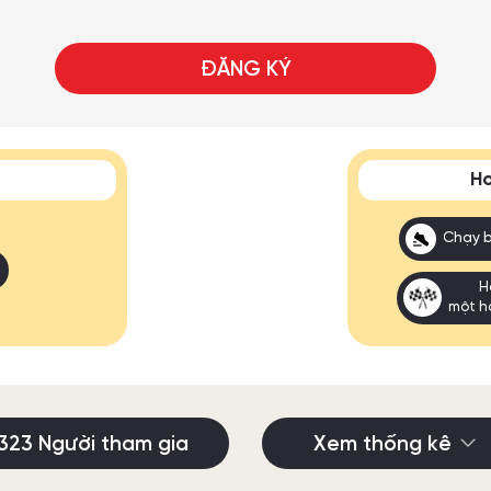
ĐĂNG KÝ
Ho
Chạy 
H
một h
323 Người tham gia
Xem thống kê