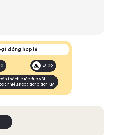
ạt động hợp lệ
bộ
Đi bộ
oàn thành cuộc đua với
oặc nhiều hoạt động tích luỹ