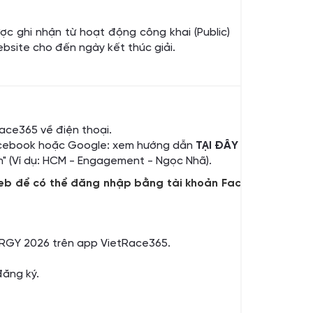
c ghi nhận từ hoạt động công khai (Public)
ebsite cho đến ngày kết thúc giải.
ace365 về điện thoại.
Facebook hoặc Google: xem hướng dẫn
TẠI ĐÂY
n" (Ví dụ: HCM - Engagement - Ngọc Nhã).
 web để có thể đăng nhập bằng tài khoản Facebook hoặc G
ERGY 2026 trên app VietRace365.
đăng ký.