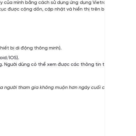
ày của mình bằng cách sử dụng ứng dụng Vietrace365 hoặc S
 tục được cộng dồn, cập nhật và hiển thị trên bảng kết quả c
iết bị di động thông minh).
oid/IOS).
. Người dùng có thể xem được các thông tin trên nền tảng 
của người tham gia không muộn hơn ngày cuối cùng của giải