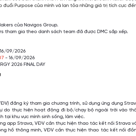
 đuổi Purpose của mình và lan tỏa những giá trị tích cực đ
akers của Navigos Group.
s tham gia theo danh sách team đã được DMC sắp xếp.
16/09/2026
07
- 16/09/2026
-ERGY 2026 FINAL DAY
g
VĐV) đăng ký tham gia chương trình, sử dụng ứng dụng Stra
ự do thực hiện hoạt động đi bộ/chạy bộ ngoài trời vào thờ
h tại khu vực mình sinh sống, làm việc.
ụng app Strava, VĐV cần thực hiện thao tác kết nối Strava 
g hồ thông minh, VĐV cần thực hiện thao tác kết nối đồn