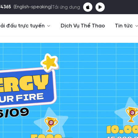
74365
(English-speaking)
Tải ứng dụng
ải đấu trực tuyến
Dịch Vụ Thể Thao
Tin tức