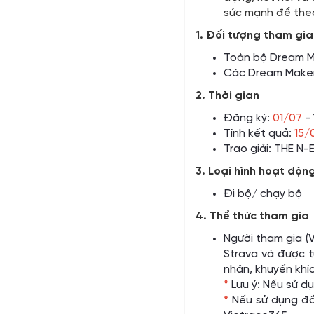
sức mạnh để theo
1. Đối tượng tham gia
Toàn bộ Dream M
Các Dream Maker
2. Thời gian
Đăng ký:
01/07
- 
Tính kết quả:
15/
Trao giải: THE N
3. Loại hình hoạt độn
Đi bộ/ chạy bộ
4. Thể thức tham gia
Người tham gia (
Strava và được t
nhân, khuyến khíc
*
Lưu ý: Nếu sử d
*
Nếu sử dụng đồn