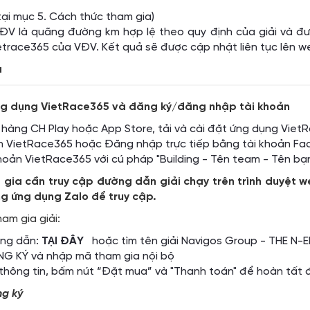
ại mục 5. Cách thức tham gia)
ĐV là quãng đường km hợp lệ theo quy định của giải và đượ
ietrace365 của VĐV. Kết quả sẽ được cập nhật liên tục lên w
a
́ng dụng VietRace365 và đăng ký/đăng nhập tài khoản
 hàng CH Play hoặc App Store, tải và cài đặt ứng dụng VietR
ản VietRace365 hoặc Đăng nhập trực tiếp bằng tài khoản 
khoản VietRace365 với cú pháp "Building - Tên team - Tên bạ
m gia cần truy cập đường dẫn giải chạy trên trình duyệt
g ứng dụng Zalo để truy cập.
am gia giải:
ờng dẫn:
TẠI ĐÂY
hoặc tìm tên giải Navigos Group - THE N-
G KÝ và nhập mã tham gia nội bộ
thông tin, bấm nút “Đặt mua” và "Thanh toán" để hoàn tất 
ng ký