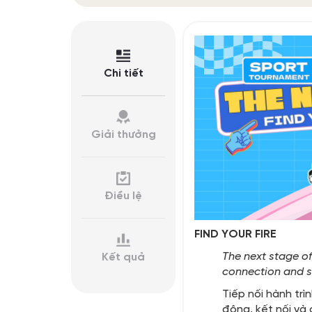
Chi tiết
Giải thưởng
Điều lệ
FIND YOUR FIRE
The next stage o
Kết quả
connection and se
Tiếp nối hành trì
động, kết nối và