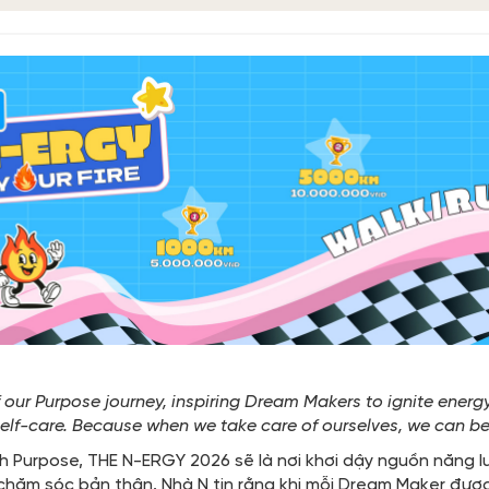
f our Purpose journey, inspiring Dream Makers to ignite ene
lf-care. Because when we take care of ourselves, we can bett
nh Purpose, THE N-ERGY 2026 sẽ là nơi khơi dậy nguồn năng 
 chăm sóc bản thân. Nhà N tin rằng khi mỗi Dream Maker đượ