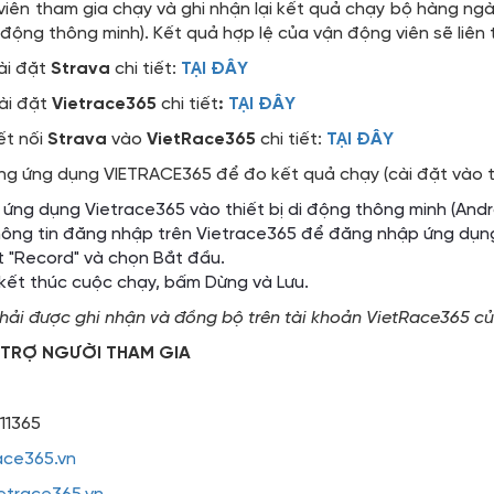
iên tham gia chạy và ghi nhận lại kết quả chạy bộ hàng ng
i động thông minh). Kết quả hợp lệ của vận động viên sẽ liên
ài đặt
Strava
chi tiết:
TẠI ĐÂY
ài đặt
Vietrace365
chi tiết
:
TẠI ĐÂY
ết nối
Strava
vào
VietRace365
chi tiết:
TẠI ĐÂY
g ứng dụng VIETRACE365 để đo kết quả chạy (cài đặt vào th
 ứng dụng Vietrace365 vào thiết bị di động thông minh (Andr
ông tin đăng nhập trên Vietrace365 để đăng nhập ứng dụng
 "Record" và chọn Bắt đầu.
 kết thúc cuộc chạy, bấm Dừng và Lưu.
phải được ghi nhận và đồng bộ trên tài khoản VietRace365 
 TRỢ NGƯỜI THAM GIA
711365
ace365.vn