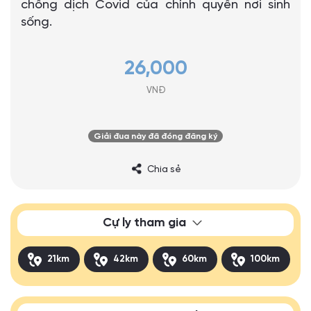
chống dịch Covid của chính quyền nơi sinh
sống.
26,000
VNĐ
Giải đua này đã đóng đăng ký
Chia sẻ
Cự ly tham gia
21km
42km
60km
100km