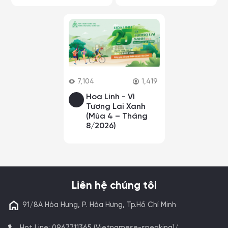
7,104
1,419
Hoa Linh - Vì
Tương Lai Xanh
(Mùa 4 – Tháng
8/2026)
Liên hệ chúng tôi
91/8A Hòa Hưng, P. Hòa Hưng, Tp.Hồ Chí Minh
Hot Line: 0967711365 (Vietnamese-speaking)/