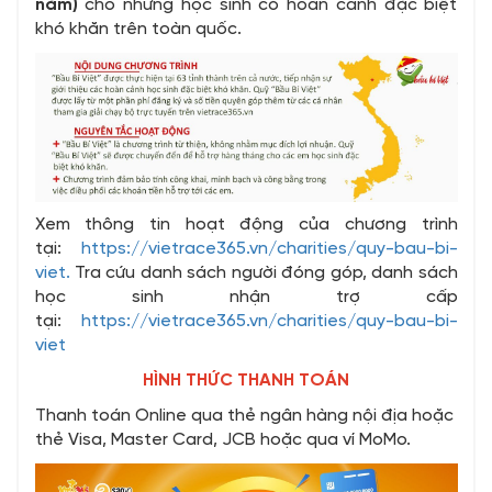
năm)
cho những học sinh có hoàn cảnh đặc biệt
khó khăn trên toàn quốc.
Xem thông tin hoạt động của chương trình
tại:
https://vietrace365.vn/charities/quy-bau-bi-
viet.
Tra cứu danh sách người đóng góp, danh sách
học sinh nhận trợ cấp
tại:
https://vietrace365.vn/charities/quy-bau-bi-
viet
HÌNH THỨC THANH TOÁN
Thanh toán Online qua thẻ ngân hàng nội địa hoặc
thẻ Visa, Master Card, JCB hoặc qua ví MoMo.