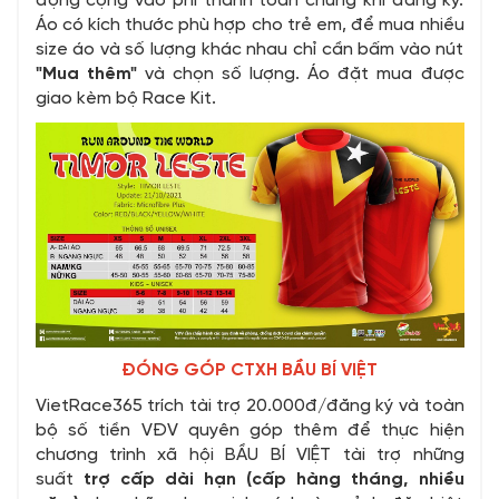
động cộng vào phí thanh toán chung khi đăng ký.
Áo có kích thước phù hợp cho trẻ em, để mua nhiều
size áo và số lượng khác nhau chỉ cần bấm vào nút
"Mua thêm"
và chọn số lượng. Áo đặt mua được
giao kèm bộ Race Kit.
ĐÓNG GÓP CTXH BẦU BÍ VIỆT
VietRace365 trích tài trợ 20.000đ/đăng ký và toàn
bộ số tiền VĐV quyên góp thêm để thực hiện
chương trình xã hội BẦU BÍ VIỆT tài trợ những
suất
trợ cấp dài hạn (cấp hàng tháng, nhiều