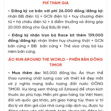
PHÍ THAM GIA
- Đăng ký cơ bản với phí 26.000 đồng/đăng ký:
nhận BIB điện tử + GCN điện tử + huy chương điện
tử + hộ chiếu điện tử + 6 điểm thưởng và đóng góp
20.000 đồng cho Quỹ Bầu Bí Việt.
- Đăng ký nhận trọn bộ Race kit thêm 139.000
đồng/đăng ký:
nhận thêm huy chương thật + GCN
bản cứng + BIB bản cứng + Thẻ visa chạy bộ lưu
niệm bản cứng.
ÁO RUN AROUND THE WORLD - PHIÊN BẢN ĐÔNG
TIMOR
-
Mua thêm áo
:
165.000 đồng/áo. Áo thun thể
thao running chất lượng cao với thiết kế đẹp mắt
và ý nghĩa mang biểu tượng đất nước ĐÔNG
TIMOR. Vui lòng xem thông số (Unisex) để chọn kích
thước áo phù hợp. Miễn phí giao hàng tại Việt Nam;
đối với quốc gia khác, phí giao hàng tùy theo vị trí
địa lý và đơn giá của nhà cung cấp dịch vụ, được tự