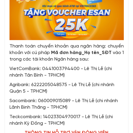
Thanh toán chuyển khoản qua ngân hàng: chuyển
khoản với cú pháp
Mã đơn hàng_Họ tên_SĐT
vào 1
trong các tài khoản Ngân hàng sau:
VietComBank: 0441003794400 - Lê Thị Lễ (chi
nhánh Tân Bình - TPHCM)
Agribank: 6222205048575 - Lê Thị Lễ (chi nhánh
Quận 5 - TPHCM)
Sacombank: 060009015089 - Lê Thị Lễ (chi nhánh
Lãnh Binh Thăng - TPHCM)
Teckcombank: 14023304970017 - Lê Thị Lễ (chi
nhánh Kỳ Đồng - TPHCM)
THÔNG TIN HỖ TRỢ VẬN ĐỘNG VIÊN