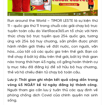
Run around the World – TIMOR LESTE là sự kiện thứ
11 - quốc gia thứ 11 trong chuỗi các giải chạy bộ trực
tuyến toàn cầu do VietRace365.vn tổ chức với hình
thức chạy bộ trực tuyến qua 254 quốc gia, tương
ứng với 254 bộ huy chương, sản phẩm được phát
hành nhằm giới thiệu về đất nước, con người, văn
hóa...của tất cả các quốc gia trên thế giới. Bạn có
thể chạy ở bất kỳ đâu trên thế giới, bất kỳ thời gian
nào trong thời hạn 45 ngày, cố gắng hoàn thành cự
ly mục tiêu đã đăng ký để sở hữu bộ huy chương,
thẻ và hộ chiếu điện tử chạy bộ toàn cầu.
Lưu ý: Thời gian ghi nhận kết quả cộng dồn trong
vòng 45 NGÀY kể từ ngày đăng ký thành công
.
Người tham gia cần lưu ý tuân thủ các quy định về
phòng chống dịch Covid của chính quyền nơi sinh
sống.