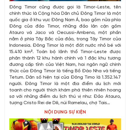
Đông Timor cũng được gọi là Timor-Leste, tên
chính thức là Cộng hòa Dân chủ Đông Timor là một
quốc gia ở khu vực Đông Nam Á, bao gồm nửa phía
Đông của đảo Timor, những đảo lân cận gồm
Atauro và Jaco và Oecussi-Ambeno, một phần
nằm ở phía Tây Bắc của đảo, trong Tây Timor của
Indonesia. Đông Timor là một đất nước nhỏ bé với
15.410 km². Toàn bộ lãnh thổ Timor-Leste được
phân thành 12 khu hành chính và 1 đặc khu tương
đương cấp tỉnh của Việt Nam, hai ngôn ngữ chính
thức của Đông Timor là tiếng Bồ Đào Nha và tiếng
Tetum. Dân số hiện tại của Đông Timo là 1.352.147
người. Đông Timor là một địa điểm du lịch mới
toanh cho người thích khám phá thiên nhiên hoang
sơ với những điểm du lịch thú vị như: Đảo Atauro,
tượng Cristo Rei de Dili, núi Ramelau, chợ Tais…
NỘI DUNG SỰ KIỆN