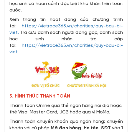
học sinh có hoàn cảnh đặc biệt khó khăn trên toàn
quốc.
Xem thông tin hoạt động của chương trình
tại:
https://vietrace365.vn/charities/quy-bau-bi-
viet.
Tra cứu danh sách người đóng góp, danh sách
học sinh nhận trợ cấp
tại:
https://vietrace365.vn/charities/quy-bau-bi-
viet
5. HÌNH THỨC THANH TOÁN
Thanh toán Online qua thẻ ngân hàng nội địa hoặc
thẻ Visa, Master Card, JCB hoặc qua ví MoMo.
Thanh toán chuyển khoản qua ngân hàng: chuyển
khoản với cú pháp
Mã đơn hàng_Họ tên_SĐT
vào 1