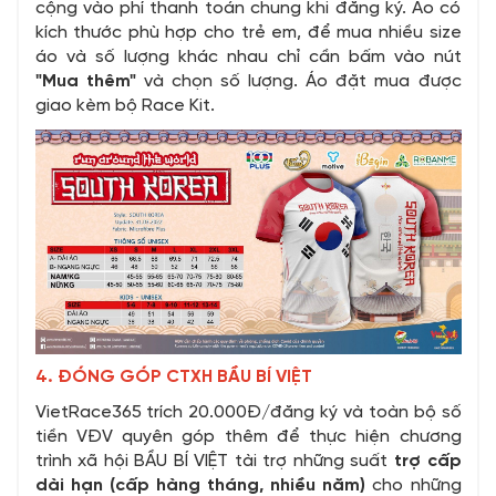
cộng vào phí thanh toán chung khi đăng ký. Áo có
kích thước phù hợp cho trẻ em, để mua nhiều size
áo và số lượng khác nhau chỉ cần bấm vào nút
"Mua thêm"
và chọn số lượng. Áo đặt mua được
giao kèm bộ Race Kit.
4. ĐÓNG GÓP CTXH BẦU BÍ VIỆT
VietRace365 trích 20.000Đ/đăng ký và toàn bộ số
tiền VĐV quyên góp thêm để thực hiện chương
trình xã hội BẦU BÍ VIỆT tài trợ những suất
trợ cấp
dài hạn (cấp hàng tháng, nhiều năm)
cho những