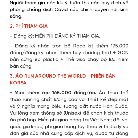
Người tham gia cần lưu ý tuân thủ các quy định về
phòng chống dịch Covid của chính quyền nơi sinh
sống.
2. PHÍ THAM GIA
- Đăng ký: MIỄN PHÍ ĐĂNG KÝ THAM GIA.
- Đăng ký nhận trọn bộ Race kit thêm 175.000
đồng/đăng ký: nhận thêm huy chương thật + GCN
bản cứng ép plastic + Thẻ visa chạy bộ lưu niệm
bản cứng.
3. ÁO RUN AROUND THE WORLD - PHIÊN BẢN
KOREA
-
Mua thêm áo
:
165.000 đồng/áo.
Áo thun thể
thao running chất lượng cao với thiết kế đẹp mắt
và ý nghĩa mang biểu tượng đất nước Hàn Quốc.
Vui lòng xem thông số (Unisex) để chọn kích thước
áo phù hợp. Miễn phí giao hàng tại Việt Nam; đối với
quốc gia khác, phí giao hàng tùy theo vị trí địa lý và
đơn giá của nhà cung cấp dịch vụ, được tự động