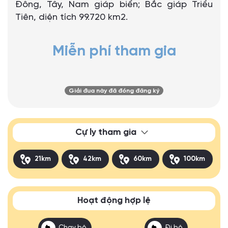
Đông, Tây, Nam giáp biển; Bắc giáp Triều
Tiên, diện tích 99.720 km2.
Miễn phí tham gia
Giải đua này đã đóng đăng ký
Cự ly tham gia
21km
42km
60km
100km
Hoạt động hợp lệ
Chạy bộ
Đi bộ