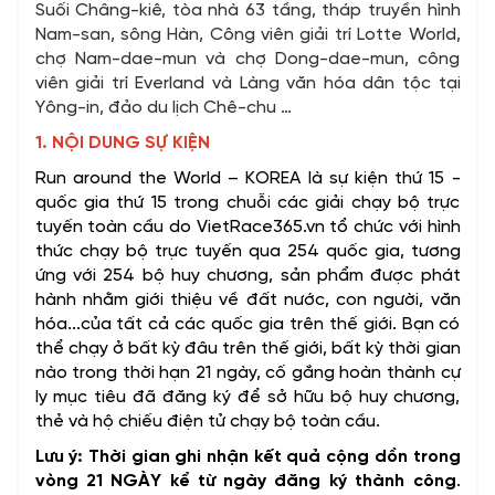
Suối Châng-kiê, tòa nhà 63 tầng, tháp truyền hình
Nam-san, sông Hàn, Công viên giải trí Lotte World,
chợ Nam-dae-mun và chợ Dong-dae-mun, công
viên giải trí Everland và Làng văn hóa dân tộc tại
Yông-in, đảo du lịch Chê-chu …
1. NỘI DUNG SỰ KIỆN
Run around the World – KOREA là sự kiện thứ 15 -
quốc gia thứ 15 trong chuỗi các giải chạy bộ trực
tuyến toàn cầu do VietRace365.vn tổ chức với hình
thức chạy bộ trực tuyến qua 254 quốc gia, tương
ứng với 254 bộ huy chương, sản phẩm được phát
hành nhằm giới thiệu về đất nước, con người, văn
hóa...của tất cả các quốc gia trên thế giới. Bạn có
thể chạy ở bất kỳ đâu trên thế giới, bất kỳ thời gian
nào trong thời hạn 21 ngày, cố gắng hoàn thành cự
ly mục tiêu đã đăng ký để sở hữu bộ huy chương,
thẻ và hộ chiếu điện tử chạy bộ toàn cầu.
Lưu ý: Thời gian ghi nhận kết quả cộng dồn trong
vòng 21 NGÀY kể từ ngày đăng ký thành công
.