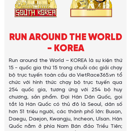
RUN AROUND THE WORLD
- KOREA
Run around the World – KOREA là sự kiện thứ
15 - quốc gia thứ 15 trong chuỗi các giải chạy
bộ trực tuyến toàn cầu do VietRace365.vn tổ
chức với hình thức chạy bộ trực tuyến qua
254 quốc gia, tương ứng với 254 bộ huy
chương, sản phẩm. Đại Hàn Dân Quốc, gọi
tắt là Hàn Quốc có thủ đô là Seoul, dân số
hơn 51 triệu người, các thành phố lớn: Busan,
Daegu, Daejon, Kwangju, Incheon, Ulsan. Hàn
Quốc nằm ở phía Nam Bán đảo Triều Tiên;