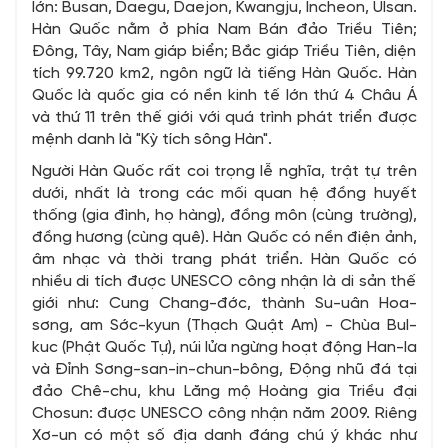
lớn: Busan, Daegu, Daejon, Kwangju, Incheon, Ulsan.
Hàn Quốc nằm ở phía Nam Bán đảo Triều Tiên;
Đông, Tây, Nam giáp biển; Bắc giáp Triều Tiên, diện
tích 99.720 km2, ngôn ngữ là tiếng Hàn Quốc. Hàn
Quốc là quốc gia có nền kinh tế lớn thứ 4 Châu Á
và thứ 11 trên thế giới với quá trình phát triển được
mệnh danh là "Kỳ tích sông Hàn".
Người Hàn Quốc rất coi trọng lễ nghĩa, trật tự trên
dưới, nhất là trong các mối quan hệ đồng huyết
thống (gia đình, họ hàng), đồng môn (cùng trường),
đồng hương (cùng quê). Hàn Quốc có nền điện ảnh,
âm nhạc và thời trang phát triển. Hàn Quốc có
nhiều di tích được UNESCO công nhận là di sản thế
giới như: Cung Chang-đớc, thành Su-uân Hoa-
sơng, am Sớc-kyun (Thạch Quật Am) - Chùa Bul-
kuc (Phật Quốc Tự), núi lửa ngừng hoạt động Han-la
và Đỉnh Sơng-san-in-chun-bông, Động nhũ đá tại
đảo Chê-chu, khu Lăng mộ Hoàng gia Triều đại
Chosun: được UNESCO công nhận năm 2009. Riêng
Xơ-un có một số địa danh đáng chú ý khác như