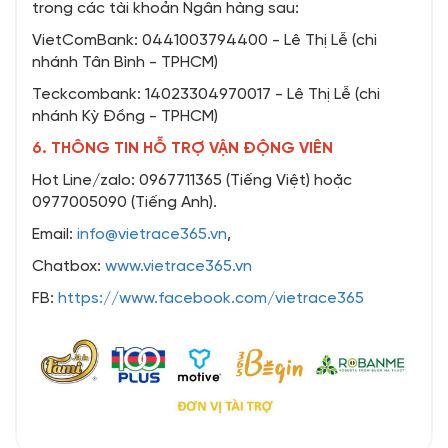
trong các tài khoản Ngân hàng sau:
VietComBank: 0441003794400 - Lê Thị Lễ (chi
nhánh Tân Bình - TPHCM)
Teckcombank: 14023304970017 - Lê Thị Lễ (chi
nhánh Kỳ Đồng - TPHCM)
6. THÔNG TIN HỖ TRỢ VẬN ĐỘNG VIÊN
Hot Line/zalo: 0967711365 (Tiếng Việt) hoặc
0977005090 (Tiếng Anh).
Email:
info@vietrace365.vn
,
Chatbox:
www.vietrace365.vn
FB:
https://www.facebook.com/vietrace365