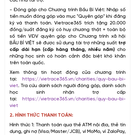
các nhà tài trợ.
- Đóng góp cho Chương trình Bầu Bí Việt: Nhập số
tiền muốn đóng góp vào mục "Quyên góp" khi đăng
ký và thanh toán. Vietrace365 trích tặng 20.000
đồng/suất đăng ký có huy chương thật + toàn bộ
số tiền VĐV quyên góp cho Chương trình xã hội
BẦU BÍ VIỆT sẽ được sử dụng tài trợ những suất
trợ
cấp dài hạn (cấp hàng tháng, nhiều năm)
cho
những học sinh có hoàn cảnh đặc biệt khó khăn
trên toàn quốc.
Xem thông tin hoạt động của chương trình
tại:
https://vietrace365.vn/charities/quy-bau-bi-
viet
.
Tra cứu danh sách người đóng góp, danh sách
học sinh nhận trợ cấp
tại:
https://vietrace365.vn/charities/quy-bau-bi-
viet
2. HÌNH THỨC THANH TOÁN:
Hình thức 1: Thanh toán qua thẻ ATM nội địa, thẻ tín
dụng, ghi nợ (Visa/Master/JCB), ví MoMo, ví ZaloPay,