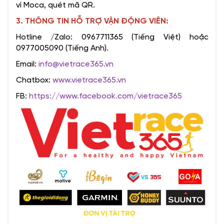
ví Moca, quét mã QR.
3. THÔNG TIN HỖ TRỢ VẬN ĐỘNG VIÊN:
Hotline /Zalo: 0967711365 (Tiếng Việt) hoặc
0977005090 (Tiếng Anh).
Email:
info@vietrace365.vn
Chatbox:
www.vietrace365.vn
FB:
https://www.facebook.com/vietrace365