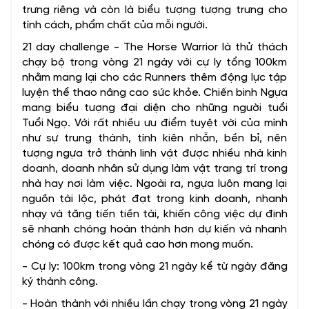
trưng riêng và còn là biểu tượng tượng trưng cho
tính cách, phẩm chất của mỗi người.
21 day challenge - The Horse Warrior là thử thách
chạy bộ trong vòng 21 ngày với cự ly tổng 100km
nhằm mang lại cho các Runners thêm động lực tập
luyện thể thao nâng cao sức khỏe. Chiến binh Ngựa
mang biểu tượng đại diện cho những người tuổi
Tuổi Ngọ. Với rất nhiều ưu điểm tuyệt vời của mình
như sự trung thành, tính kiên nhẫn, bền bỉ, nên
tượng ngựa trở thành linh vật được nhiều nhà kinh
doanh, doanh nhân sử dụng làm vật trang trí trong
nhà hay nơi làm việc. Ngoài ra, ngựa luôn mang lại
nguồn tài lộc, phát đạt trong kinh doanh, nhanh
nhạy và tăng tiến tiền tài, khiến công việc dự định
sẽ nhanh chóng hoàn thành hơn dự kiến và nhanh
chóng có được kết quả cao hơn mong muốn.
- Cự ly: 100km trong vòng 21 ngày kể từ ngày đăng
ký thành công.
- Hoàn thành với nhiều lần chạy trong vòng 21 ngày