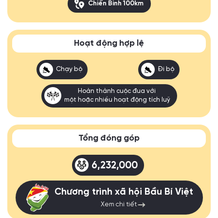
Chiến Binh 100km
Hoạt động hợp lệ
Chạy bộ
Đi bộ
Hoàn thành cuộc đua với
một hoặc nhiều hoạt động tích luỹ
Tổng đóng góp
6,232,000
Chương trình xã hội Bầu Bí Việt
Xem chi tiết