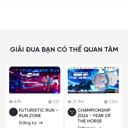
GIẢI ĐUA BẠN CÓ THỂ QUAN TÂM
635
221
21,154
1,124
FUTURISTIC RUN -
CHAMPIONSHIP
RUN ZONE
2026 - YEAR OF
THE HORSE
Đăng ký