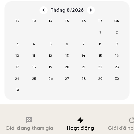
Tháng 8/2026
T2
T3
T4
T5
T6
T7
CN
1
2
3
4
5
6
7
8
9
10
11
12
13
14
15
16
17
18
19
20
21
22
23
24
25
26
27
28
29
30
31
Giải đang tham gia
Hoạt động
Giải đã h