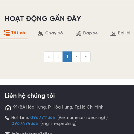
HOẠT ĐỘNG GẦN ĐÂY
Tất cả
Chạy bộ
Đạp xe
Bơi lội
«
‹
1
›
»
Liên hệ chúng tôi
91/8A Hòa Hưng, P. Hòa Hưng, Tp.Hồ Chí Minh
Hot Line:
0967711365
(Vietnamese-speaking) /
0967474365
(English-speaking)