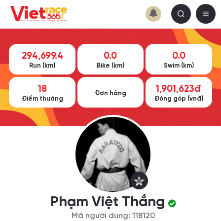
294,699.4
0.0
0.0
Run (km)
Bike (km)
Swim (km)
18
1,901,623đ
Đơn hàng
Điểm thưởng
Đóng góp (vnđ)
Phạm Việt Thắng
Mã người dùng: 118120