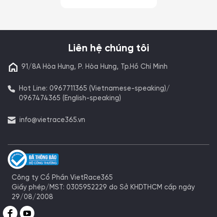
Liên hệ chúng tôi
91/8A Hòa Hưng, P. Hòa Hưng, Tp.Hồ Chí Minh
Hot Line: 0967711365 (Vietnamese-speaking)/
0967474365 (English-speaking)
info@vietrace365.vn
Công ty Cổ Phần VietRace365
Giấy phép/MST: 0305952229 do Sở KHDTHCM cấp ngày
29/08/2008