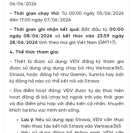
06/06/2026
- Thời
gian
chạy
thử
: Từ 00:00 ngày 05/06/2026
đến 17:00 ngày 07/06/2026
- Thời
gian
ghi
nhận
kết
quả
: Bắt đầu từ
00:00
ngày 08/06/2026
và
kết thúc vào 23:59 ngày
28/06/2026
tính theo múi giờ Việt Nam (GMT+7).
4. Thể
thức
tham
gia:
- Thiết bị được sử dụng: VĐV đăng ký tham gia
được sử dụng ứng dụng chạy bộ như Vietrace365,
Strava, hoặc đồng hồ như Garmin, Sunnto hay bất
kỳ đồng hồ nào có thể kết nối với Strava
- Địa điểm hoạt động: VĐV được tự do thực hiện
hoạt động đi bộ/chạy bộ ngoài trời vào thời gian
và địa điểm phù hợp với điều kiện cá nhân, khuyến
khích tại khu vực mình sinh sống.
Lưu
ý
: Nếu sử dụng app Strava, VĐV cần thực
hiện thao tác kết nối Strava vào Vietrace365
Nếu sử dụng đồng hồ thông minh, VĐV cần