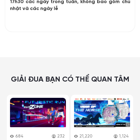
17h30 các ngày trong tuần, không bao gồm chủ
nhật và các ngày lễ
GIẢI ĐUA BẠN CÓ THỂ QUAN TÂM
684
232
21,220
1,124