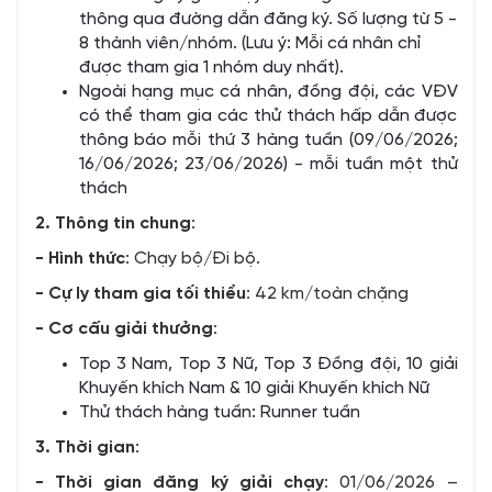
thông qua đường dẫn đăng ký. Số lượng từ 5 -
8 thành viên/nhóm. (Lưu ý: Mỗi cá nhân chỉ
được tham gia 1 nhóm duy nhất).
Ngoài hạng mục cá nhân, đồng đội, các VĐV
có thể tham gia các thử thách hấp dẫn được
thông báo mỗi thứ 3 hàng tuần (09/06/2026;
16/06/2026; 23/06/2026) - mỗi tuần một thử
thách
2. Thông
tin
chung
:
- Hình
thức
: Chạy bộ/Đi bộ.
- Cự
ly
tham
gia
tối
thiểu
: 42 km/toàn chặng
- Cơ
cấu
giải
thưởng
:
Top 3 Nam, Top 3 Nữ, Top 3 Đồng đội, 10 giải
Khuyến khích Nam & 10 giải Khuyến khích Nữ
Thử thách hàng tuần: Runner tuần
3. Thời
gian
:
- Thời
gian
đăng
ký
giải
chạy
: 01/06/2026 –