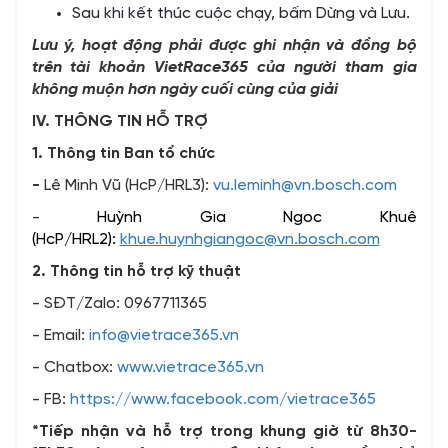
Sau khi kết thúc cuộc chạy, bấm Dừng và Lưu.
Lưu ý, hoạt động phải được ghi nhận và đồng bộ
trên tài khoản VietRace365 của người tham gia
không muộn hơn ngày cuối cùng của giải
IV. THÔNG TIN HỖ TRỢ
1. Thông tin Ban tổ chức
-
Lê Minh Vũ (HcP/HRL3):
vu.leminh@vn.bosch.com
-
Huỳnh Gia Ngoc Khuê
(HcP/HRL2):
khue.huynhgiangoc@vn.bosch.com
2. Thông tin hỗ trợ kỹ thuật
- SĐT/Zalo: 0967711365
- Email:
info@vietrace365.vn
- Chatbox:
www.vietrace365.vn
- FB:
https://www.facebook.com/vietrace365
*Tiếp nhận và hỗ trợ trong khung giờ từ 8h30-