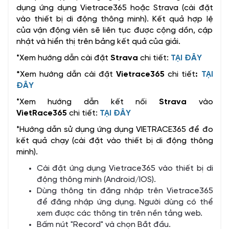
dụng ứng dụng Vietrace365 hoặc Strava (cài đặt
vào thiết bị di động thông minh). Kết quả hợp lệ
của vận động viên sẽ liên tục được cộng dồn, cập
nhật và hiển thị trên bảng kết quả của giải.
*Xem hướng dẫn cài đặt
Strava
chi tiết:
TẠI ĐÂY
*
Xem hướng dẫn cài đặt
Vietrace365
chi tiết
:
TẠI
ĐÂY
*Xem hướng dẫn kết nối
Strava
vào
VietRace365
chi tiết:
TẠI ĐÂY
*Hướng dẫn sử dụng ứng dụng VIETRACE365 để đo
kết quả chạy (cài đặt vào thiết bị di động thông
minh).
Cài đặt ứng dụng Vietrace365 vào thiết bị di
động thông minh (Android/IOS).
Dùng thông tin đăng nhập trên Vietrace365
để đăng nhập ứng dụng. Người dùng có thể
xem được các thông tin trên nền tảng web.
Bấm nút "Record" và chọn Bắt đầu.