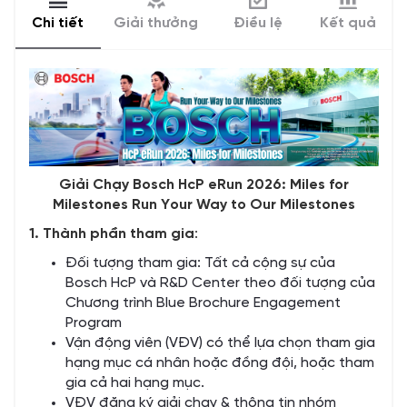
Chi tiết
Giải thưởng
Điều lệ
Kết quả
Giải
Chạy
Bosch
HcP
eRun
2026:
Miles for
Milestones
Run Your Way
to
Our Milestones
1. Thành
phần
tham
gia
:
Đối tượng tham gia: Tất cả cộng sự của
Bosch HcP và R&D Center theo đối tượng của
Chương trình Blue Brochure Engagement
Program
Vận động viên (VĐV) có thể lựa chọn tham gia
hạng mục cá nhân hoặc đồng đội, hoặc tham
gia cả hai hạng mục.
VĐV đăng ký giải chạy & thông tin nhóm