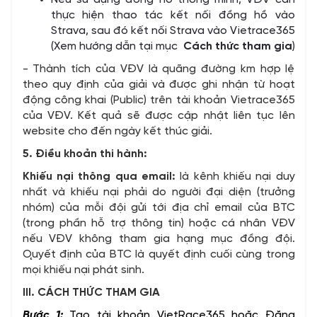
thực hiện thao tác kết nối đồng hồ vào
Strava, sau đó kết nối Strava vào Vietrace365
(Xem hướng dẫn tại mục
Cách thức tham gia
)
- Thành tích của VĐV là quãng đường km hợp lệ
theo quy định của giải và được ghi nhận từ hoạt
động công khai (Public) trên tài khoản Vietrace365
của VĐV. Kết quả sẽ được cập nhật liên tục lên
website cho đến ngày kết thúc giải.
5. Điều khoản thi hành:
Khiếu nại thông qua email:
là kênh khiếu nại duy
nhất và khiếu nại phải do người đại diện (trưởng
nhóm) của mỗi đội gửi tới địa chỉ email của BTC
(trong phần hỗ trợ thông tin) hoặc cá nhân VĐV
nếu VĐV không tham gia hạng mục đồng đội.
Ǫuyết định của BTC là quyết định cuối cùng trong
mọi khiếu nại phát sinh.
III. CÁCH THỨC THAM GIA
Bước 1:
Tạo tài khoản VietRace365 hoặc Đăng