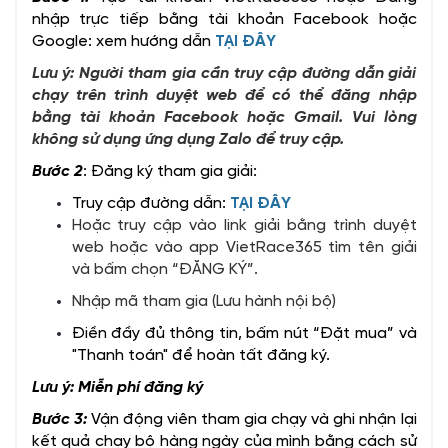
nhập trực tiếp bằng tài khoản Facebook hoặc
Google: xem hướng dẫn
TẠI ĐÂY
Lưu ý: Người tham gia cần truy cập đường dẫn giải
chạy trên trình duyệt web để có thể đăng nhập
bằng tài khoản Facebook hoặc Gmail. Vui lòng
không sử dụng ứng dụng Zalo để truy cập.
Bước 2
: Đăng ký tham gia giải:
Truy cập đường dẫn:
TẠI ĐÂY
Hoặc truy cập vào link giải bằng trình duyệt
web hoặc vào app VietRace365 tìm tên giải
và bấm chọn “ĐĂNG KÝ”.
Nhập mã tham gia (Lưu hành nội bộ)
Điền đầy đủ thông tin, bấm nút “Đặt mua” và
"Thanh toán" để hoàn tất đăng ký.
Lưu ý: Miễn phí đăng ký
Bước 3:
Vận động viên tham gia chạy và ghi nhận lại
kết quả chạy bộ hàng ngày của mình bằng cách sử