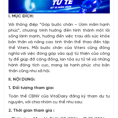
I. MỤC ĐÍCH:
Với thông điệp “Góp bước chân – Ươm mầm hạnh
phúc”, chương trình hướng đến hình thành một lối
sống lành mạnh, hướng đến việc trau dồi sức khỏe
bản thân và nâng cao tinh thần thể thao đến tập
thể Viters. Mỗi bước chân của Viters cũng đồng
nghĩa với việc đóng góp vào quỹ từ thiện của công
ty để giúp đỡ cộng đồng, lan tỏa sự tử tế và những
hành động tích cực, mang lại hạnh phúc cho bản
thân cũng như xã hội.
II. NỘI DUNG:
1. Đối tượng tham gia:
Toàn thể CBNV của VitaDairy đăng ký tham dự tự
nguyện, với chia nhóm cụ thể như sau:
2. Thời gian tham gia :