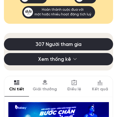
Hoàn thành cuộc đua với
một hoặc nhiều hoạt động tích luỹ
307 Người tham gia
Xem thống kê
Chi tiết
Giải thưởng
Điều lệ
Kết quả