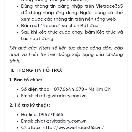
Dùng thông tin đăng nhập trên Vietrace365
để đăng nhập ứng dụng. Người dùng có thể
xem được các thông tin trên nền tảng web.
Bấm nút “Record” và chọn Bắt đầu.
Sau khi kết thúc cuộc chạy, bấm Kết thúc và
Lưu hoạt động.
Kết quả của Viters sẽ liên tục được cộng dồn, cập
nhật và hiển thị trên bảng xếp hạng của chương
trình.
III. THÔNG TIN HỖ TRỢ:
1. Ban tổ chức:
Số điện thoại: 077.6644.078 - Ms Kim Chi
Email:
chidtk@vitadairy.com.vn
2. Hỗ trợ kỹ thuật:
Hotline: 0967711365
Email:
chidtk@vitadairy.com.vn
Chatbox:
http://www.vietrace365.vn/