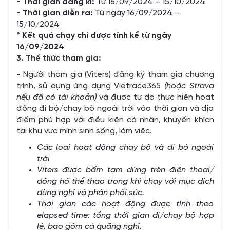
- Thời gian đăng kí:
Từ 16/09/2024 – 15/10/2024
- Thời gian diễn ra:
Từ ngày 16/09/2024 –
15/10/2024
* Kết quả chạy chỉ được tính kể từ ngày
16/09/2024
3. Thể thức tham gia:
- Người tham gia (Viters) đăng ký tham gia chương
trình, sử dụng ứng dụng Vietrace365
(hoặc Strava
nếu đã có tài khoản)
và được tự do thực hiện hoạt
động đi bộ/chạy bộ ngoài trời vào thời gian và địa
điểm phù hợp với điều kiện cá nhân, khuyến khích
tại khu vực mình sinh sống, làm việc.
Các loại hoạt động chạy bộ và đi bộ ngoài
trời
Viters
được bấm tạm dừng trên điện thoại/
đồng hồ thể thao trong khi chạy với mục đích
dừng nghỉ và phân phối sức.
Thời gian các hoạt động được tính theo
elapsed time:
tổng thời gian đi/chạy bộ hợp
lệ, bao gồm cả
quãng
nghỉ.