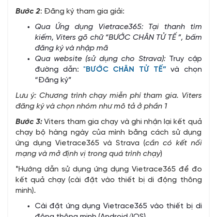
Bước 2
: Đăng ký tham gia giải:
Qua Ứng dụng Vietrace365: Tại thanh tìm
kiếm, Viters gõ chữ “BƯỚC CHÂN TỬ TẾ ”, bấm
đăng ký và nhập mã
Qua website (sử dụng cho Strava):
Truy cập
đường dẫn:
"
BƯỚC CHÂN TỬ TẾ”
và chọn
“Đăng ký”
Lưu ý:
Chương trình chạy miễn phí tham gia. Viters
đăng ký và chọn nhóm như mô tả ở phần 1
Bước 3:
Viters tham gia chạy và ghi nhận lại kết quả
chạy bộ hàng ngày của mình bằng cách sử dụng
ứng dụng Vietrace365 và Strava (
cần có kết nối
mạng và mở định vị trong quá trình chạy
)
*Hướng dẫn sử dụng ứng dụng Vietrace365 để đo
kết quả chạy (cài đặt vào thiết bị di động thông
minh).
Cài đặt ứng dụng Vietrace365 vào thiết bị di
động thông minh (Android/IOS).