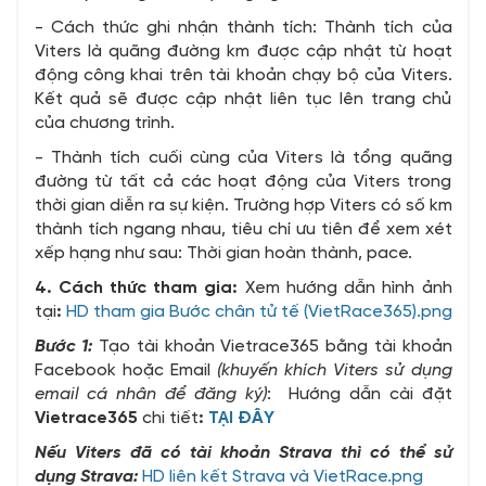
- Cách thức ghi nhận thành tích: Thành tích của
Viters là quãng đường km được cập nhật từ hoạt
động công khai trên tài khoản chạy bộ của Viters.
Kết quả sẽ được cập nhật liên tục lên trang chủ
của chương trình.
- Thành tích cuối cùng của Viters là tổng quãng
đường từ tất cả các hoạt động của Viters trong
thời gian diễn ra sự kiện. Trường hợp Viters có số km
thành tích ngang nhau, tiêu chí ưu tiên để xem xét
xếp hạng như sau: Thời gian hoàn thành, pace.
4. Cách thức tham gia:
Xem hướng dẫn hình ảnh
tại
:
HD tham gia Bước chân tử tế (VietRace365).png
Bước 1:
Tạo tài khoản Vietrace365 bằng tài khoản
Facebook hoặc Email
(khuyến khích Viters sử dụng
email cá nhân để đăng ký)
: Hướng dẫn cài đặt
Vietrace365
chi tiết
:
TẠI ĐÂY
Nếu
Viters
đã có tài khoản Strava thì có thể sử
dụng Strava:
HD liên kết Strava và VietRace.png