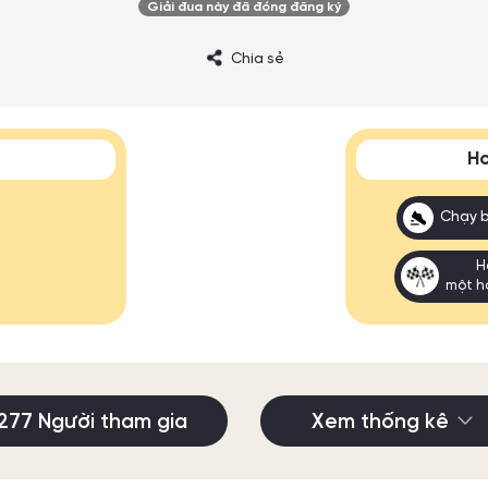
Giải đua này đã đóng đăng ký
Chia sẻ
Ho
Chạy 
H
một h
277 Người tham gia
Xem thống kê