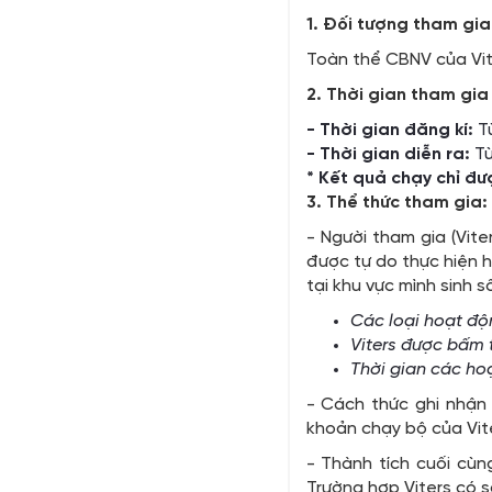
1. Đối tượng tham gia
Toàn thể CBNV của Vit
2. Thời gian tham gia 
- Thời gian đăng kí:
T
- Thời gian diễn ra:
T
* Kết quả chạy chỉ đư
3. Thể thức tham gia:
- Người tham gia (Vit
được tự do thực hiện h
tại khu vực mình sinh s
Các loại hoạt độn
Viters
được bấm tạ
Thời gian các ho
- Cách thức ghi nhận 
khoản chạy bộ của Vite
- Thành tích cuối cùn
Trường hợp Viters có s