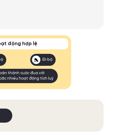
ạt động hợp lệ
bộ
Đi bộ
oàn thành cuộc đua với
oặc nhiều hoạt động tích luỹ