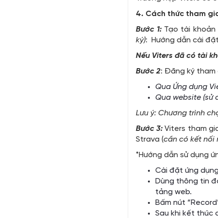
4. Cách thức tham gi
Bước 1:
Tạo tài khoản
ký)
: Hướng dẫn cài đặ
Nếu
Viters
đã có tài k
Bước 2
: Đăng ký tham g
Qua Ứng dụng Vie
Qua website (sử 
Lưu ý:
Chương trình ch
Bước 3:
Viters tham gi
Strava (
cần có kết nối
*Hướng dẫn sử dụng ứng
Cài đặt ứng dụng 
Dùng thông tin đ
tảng web.
Bấm nút “Record”
Sau khi kết thúc