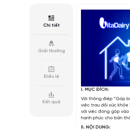
Chi tiết
Giải thưởng
Điều lệ
I. MỤC ĐÍCH:
Với thông điệp “Góp b
Kết quả
việc trau dồi sức khỏe
với việc đóng góp vào 
hạnh phúc cho bản thâ
II. NỘI DUNG: