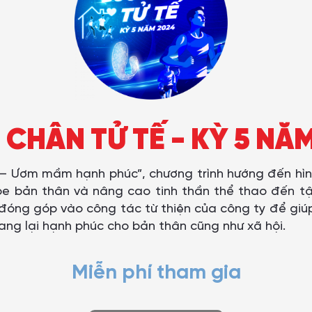
CHÂN TỬ TẾ - KỲ 5 NĂ
– Ươm mầm hạnh phúc”, chương trình hướng đến hìn
ỏe bản thân và nâng cao tinh thần thể thao đến tậ
 đóng góp vào công tác từ thiện của công ty để giú
ang lại hạnh phúc cho bản thân cũng như xã hội.
Miễn phí tham gia