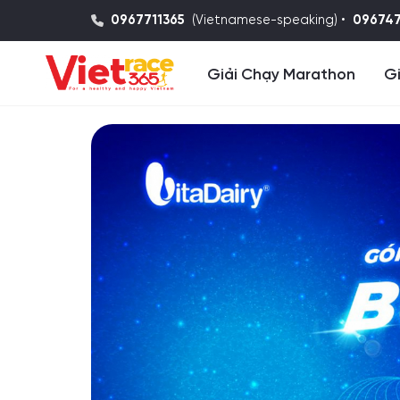
0967711365
(Vietnamese-speaking) •
09674
Giải Chạy Marathon
Gi