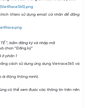
 (VietRace365).png
khích Viters sử dụng email cá nhân để đăng
VietRace.png
Ử TẾ ”, bấm đăng ký và nhập mã
và chọn “Đăng ký”
 ở phần 1
 bằng cách sử dụng ứng dụng Vietrace365 và
 di động thông minh).
ùng có thể xem được các thông tin trên nền