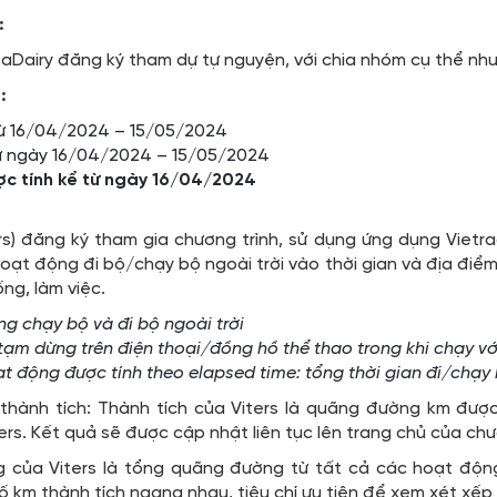
:
aDairy đăng ký tham dự tự nguyện, với chia nhóm cụ thể như
:
ừ 16/04/2024 – 15/05/2024
ừ ngày 16/04/2024 – 15/05/2024
ợc tính kể từ ngày 16/04/2024
ers) đăng ký tham gia chương trình, sử dụng ứng dụng Viet
oạt động đi bộ/chạy bộ ngoài trời vào thời gian và địa điểm 
ống, làm việc.
g chạy bộ và đi bộ ngoài trời
m dừng trên điện thoại/đồng hồ thể thao trong khi chạy với
ạt động được tính theo elapsed time:
tổng thời gian đi/chạy
thành tích: Thành tích của Viters là quãng đường km đượ
rs. Kết quả sẽ được cập nhật liên tục lên trang chủ của chư
g của Viters là tổng quãng đường từ tất cả các hoạt động 
ố km thành tích ngang nhau, tiêu chí ưu tiên để xem xét xế