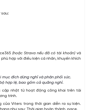
 sau:
race365
(hoặc Strava nếu đã có tài khoản)
và
phù hợp với điều kiện cá nhân, khuyến khích
 mục đích dừng nghỉ và phân phối sức.
 bộ hợp lệ, bao gồm cả
quãng
nghỉ.
c cập nhật từ hoạt động công khai trên tài
ơng trình.
của Viters trong thời gian diễn ra sự kiện.
p hạng như sau: Thời gian hoàn thành, pace.