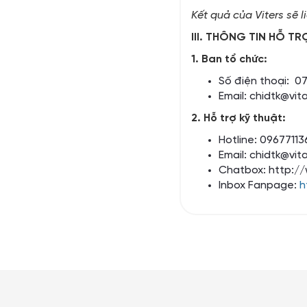
Kết quả của Viters sẽ 
III. THÔNG TIN HỖ TR
1. Ban tổ chức:
Số điện thoại: 0
Email:
chidtk@vit
2. Hỗ trợ kỹ thuật:
Hotline: 09677113
Email:
chidtk@vit
Chatbox:
http://
Inbox Fanpage:
h