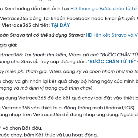
a:
Xem hướng dẫn hình ảnh tại
:
HD tham gia Bước chân tử tế
 Vietrace365 bằng tài khoản Facebook hoặc Email
(khuyến 
t
Vietrace365
chi tiết
:
TẠI ĐÂY
hoản Strava thì có thể sử dụng Strava:
HD liên kết Strava và 
ia giải:
trace365: Tại thanh tìm kiếm, Viters gõ chữ “BƯỚC CHÂN T
dụng cho Strava):
Truy cập đường dẫn:
"
BƯỚC CHÂN TỬ TẾ”
ạy miễn phí tham gia. Viters đăng ký và chọn nhóm như mô tả
a chạy và ghi nhận lại kết quả chạy bộ hàng ngày của mình
 mạng và mở định vị trong quá trình chạy
)
 dụng Vietrace365 để đo kết quả chạy (cài đặt vào thiết bị
Vietrace365 vào thiết bị di động thông minh (Android/IOS).
ăng nhập trên Vietrace365 để đăng nhập ứng dụng. Người d
 và chọn Bắt đầu.
 cuộc chạy, bấm Kết thúc và Lưu hoạt động.