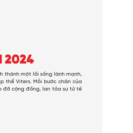
M 2024
h thành một lối sống lành mạnh,
p thể Viters. Mỗi bước chân của
p đỡ cộng đồng, lan tỏa sự tử tế