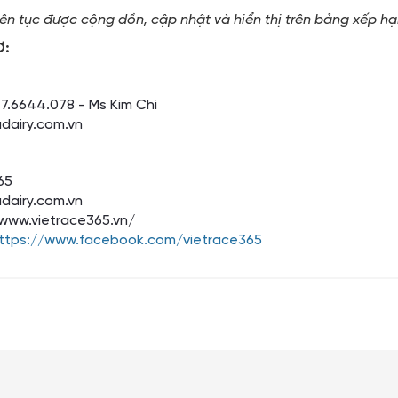
liên tục được cộng dồn, cập nhật và hiển thị trên bảng xếp h
Ợ:
77.6644.078 - Ms Kim Chi
adairy.com.vn
65
adairy.com.vn
www.vietrace365.vn/
ttps://www.facebook.com/vietrace365