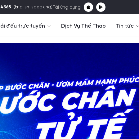
74365
(English-speaking)
Tải ứng dụng
ải đấu trực tuyến
Dịch Vụ Thể Thao
Tin tức