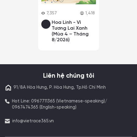
7,357
1,418
Hoa Linh - Vì
Tương Lai Xanh
(Mùa 4 – Tháng
8/2026)
Liên hệ chúng tôi
91/8A Hòa Hưng, P. Hòa Hưng, Tp.Hồ Chí Minh
Hot Line: 0967711365 (Vietnamese-speaking)/
0967474365 (English-speaking)
info@vietrace365.vn