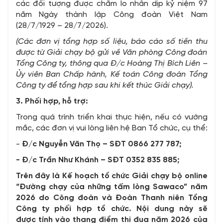
các đối tượng được chăm lo nhân dịp kỷ niệm 97
năm Ngày thành lập Công đoàn Việt Nam
(28/7/1929 – 28/7/2026).
(Các đơn vị tổng hợp số liệu, báo cáo số tiền thu
được từ Giải chạy bộ gửi về Văn phòng Công đoàn
Tổng Công ty
,
thông qua Đ/c Hoàng Thị Bích Liên –
Ủy viên Ban Chấp hành, Kế toán Công đoàn Tổng
Công ty để tổng hợp sau khi kết thúc Giải chạy).
3. Phối hợp, hỗ trợ:
Trong quá trình triển khai thực hiện, nếu có vướng
mắc, các đơn vị vui lòng liên hệ Ban Tổ chức, cụ thể:
-
Đ/c Nguyễn Văn Thọ
–
SĐT 0866 277 787;
-
Đ/c Trần Như Khánh
–
SĐT 0352 835 885;
Trên đây là Kế hoạch tổ chức Giải chạy bộ online
“Đường chạy của những tấm lòng Sawaco” năm
2026 do
Công đoàn và Đoàn Thanh niên Tổng
Công ty phối hợp tổ chức. Nội dung này sẽ
được tính vào thang điểm thi đua năm 2026 của