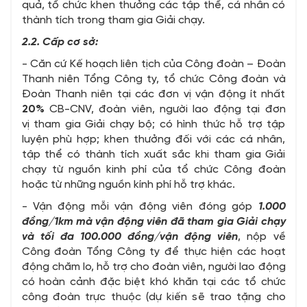
quả, tổ chức khen thưởng các tập thể, cá nhân có
thành tích trong tham gia Giải chạy.
2.2. Cấp cơ sở:
- Căn cứ Kế hoạch liên tịch của Công đoàn – Đoàn
Thanh niên Tổng Công ty, tổ chức Công đoàn và
Đoàn Thanh niên tại các đơn vị vận động ít nhất
2
0%
CB-CNV, đoàn viên, người lao động tại đơn
vị tham gia Giải chạy bộ; có hình thức hỗ trợ tập
luyện phù hợp; khen thưởng đối với các cá nhân,
tập thể có thành tích xuất sắc khi tham gia Giải
chạy từ nguồn kinh phí của tổ chức Công đoàn
hoặc từ những nguồn kính phí hỗ trợ khác.
- Vận động mỗi vận động viên đóng góp
1
.000
đồng/1km
mà vận động viên đã tham gia Giải chạy
và
tối đa
1
00.000 đồng/vận động viên
, nộp về
Công đoàn Tổng Công ty để thực hiện các hoạt
động chăm lo, hỗ trợ cho đoàn viên, người lao động
có hoàn cảnh đặc biệt khó khăn tại các tổ chức
công đoàn trực thuộc (dự kiến sẽ trao tặng cho