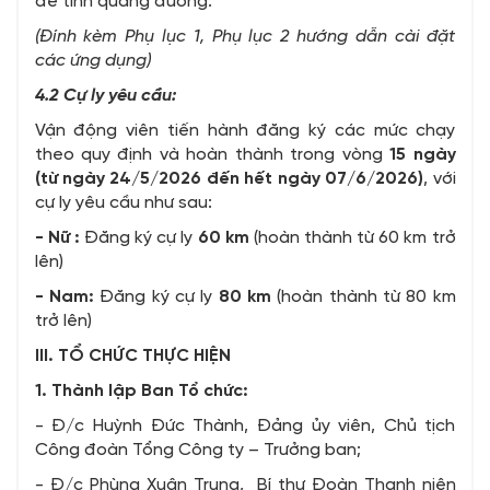
để tính quãng đường.
(Đính kèm Phụ lục 1, Phụ lục 2 hướng dẫn cài đặt
các ứng dụng)
4.2 Cự ly yêu cầu:
Vận động viên tiến hành đăng ký các mức chạy
theo quy định và hoàn thành trong vòng
15 ngày
(
từ ngày 24/5/2026 đến hết ngày 07/6/2026)
, với
cự ly yêu cầu như sau:
- Nữ
:
Đăng ký cự ly
60 km
(hoàn thành từ 60 km trở
lên)
- Nam:
Đăng ký cự ly
80 km
(hoàn thành từ 80 km
trở lên)
III. TỔ CHỨC THỰC HIỆN
1. Thành lập Ban Tổ chức:
- Đ/c Huỳnh Đức Thành, Đảng ủy viên, Chủ tịch
Công đoàn Tổng Công ty – Trưởng ban;
- Đ/c Phùng Xuân Trung, Bí thư Đoàn Thanh niên