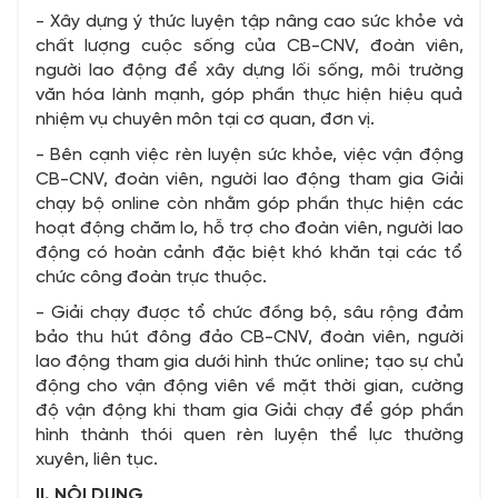
- Xây dựng ý thức luyện tập nâng cao sức khỏe và
chất lượng cuộc sống của CB-CNV, đoàn viên,
người lao động để xây dựng lối sống, môi trường
văn hóa lành mạnh, góp phần thực hiện hiệu quả
nhiệm vụ chuyên môn tại cơ quan, đơn vị.
- Bên cạnh việc rèn luyện sức khỏe, việc vận động
CB-CNV, đoàn viên, người lao động tham gia Giải
chạy bộ online còn nhằm góp phần thực hiện các
hoạt động chăm lo, hỗ trợ cho đoàn viên, người lao
động có hoàn cảnh đặc biệt khó khăn tại các tổ
chức công đoàn trực thuộc.
- Giải chạy được tổ chức đồng bộ, sâu rộng đảm
bảo thu hút đông đảo CB-CNV, đoàn viên, người
lao động tham gia dưới hình thức online; tạo sự chủ
động cho vận động viên về mặt thời gian, cường
độ vận động khi tham gia Giải chạy để góp phần
hình thành thói quen rèn luyện thể lực thường
xuyên, liên tục.
II. NỘI DUNG