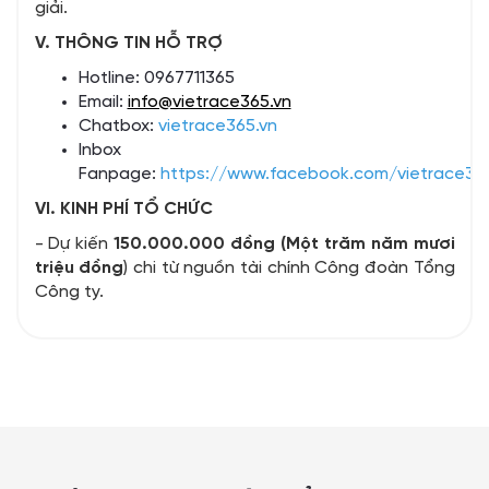
giải.
V. THÔNG TIN HỖ TRỢ
Hotline: 0967711365
Email:
info@vietrace365.vn
Chatbox:
vietrace365.vn
Inbox
Fanpage:
https://www.facebook.com/vietrace36
VI. KINH PHÍ TỔ CHỨC
- Dự kiến
150.000.000 đồng (Một trăm năm mươi
triệu đồng
) chi từ nguồn tài chính Công đoàn Tổng
Công ty.