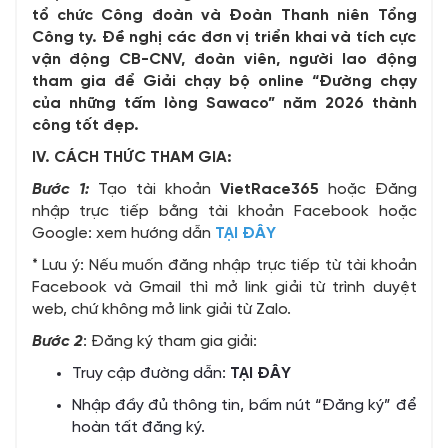
tổ chức Công đoàn và Đoàn Thanh niên Tổng
Công ty. Đề nghị các đơn vị triển khai và tích cực
vận động CB-CNV, đoàn viên, người lao động
tham gia để Giải chạy bộ online “Đường chạy
của những tấm lòng Sawaco” năm 2026 thành
công tốt đẹp.
IV. CÁCH THỨC THAM GIA:
Bước 1:
Tạo tài khoản
VietRace365
hoặc Đăng
nhập trực tiếp bằng tài khoản Facebook hoặc
Google: xem hướng dẫn
TẠI ĐÂY
* Lưu ý: Nếu muốn đăng nhập trực tiếp từ tài khoản
Facebook và Gmail thì mở link giải từ trình duyệt
web, chứ không mở link giải từ Zalo.
Bước 2
: Đăng ký tham gia giải:
Truy cập đường dẫn:
TẠI ĐÂY
Nhập đầy đủ thông tin, bấm nút “Đăng ký” để
hoàn tất đăng ký.