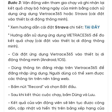
Bước 3
: Vận động viên tham gia chạy và ghi nhận lại
kết quả chạy bộ hàng ngày của mình bằng cách sử
dụng ứng dụng Vietrace365 hoặc Strava (cài đặt
vào thiết bị di động thông minh).
* Xem hướng dẫn cài đặt
Strava
chi tiết:
TẠI ĐÂY
* Hướng dẫn sử dụng ứng dụng VIETRACE365 để đo
kết quả chạy (cài đặt vào thiết bị di động thông
minh).
- Cài đặt ứng dụng Vietrace365 vào thiết bị di
động thông minh (Android/IOS).
- Dùng thông tin đăng nhập trên Vietrace365 để
đăng nhập ứng dụng. Người dùng có thể xem được
các thông tin trên nền tảng web.
- Bấm nút "Record" và chọn Bắt đầu.
- Sau khi kết thúc cuộc chạy, bấm Dừng và Lưu.
- Kết quả của vận động viên sẽ liên tục được cộng
dồn, cập nhật và hiển thị trên bảng xếp hạng của