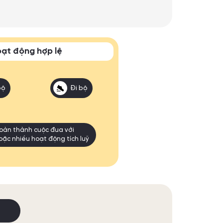
ạt động hợp lệ
bộ
Đi bộ
oàn thành cuộc đua với
oặc nhiều hoạt động tích luỹ