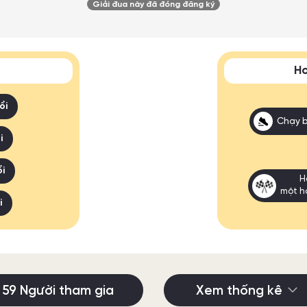
Giải đua này đã đóng đăng ký
Ho
ổi
Chạy 
i
i
H
một h
i
59 Người tham gia
Xem thống kê