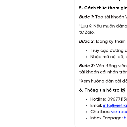
5. Cách thức tham gia
Bước 1:
Tạo tài khoản
*Lưu ý: Nếu muốn đăng 
từ Zalo.
Bước 2
: Đăng ký tham g
Truy cập đường 
Nhập mã nội bộ, 
Bước 3:
Vận động viên 
tài khoản cái nhân trê
*Xem hướng dẫn cài đ
6. Thông tin hỗ trợ k
Hotline: 0967711
Email:
info@vietr
Chatbox:
vietrac
Inbox Fanpage:
h