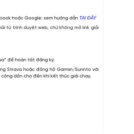
cebook hoặc Google: xem hướng dẫn
TẠI ĐÂY
ải từ trình duyệt web, chứ không mở link giải
ua” để hoàn tất đăng ký.
dụng Strava hoặc đồng hồ Garmin/Sunnto với
cộng dồn cho đến khi kết thúc giải chạy.