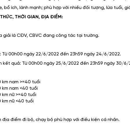
, bổ ích, lành mạnh; phù hợp với nhiều đối tượng, lứa tuổi, giớ
THỨC, THỜI GIAN, ĐỊA ĐIỂM:
a giải là CĐV, CBVC đang công tác tại trường.
ý: Từ 00h00 ngày 22/6/2022 đến 23h59 ngày 24/6/2022.
ận kết quả: Từ 00h00 ngày 25/6/2022 đến 23h59 ngày 30/6/
0 km nam >=40 tuổi
 km nam <40 tuổi
 km nữ >=40 tuổi
 km nữ <40 tuổi
 địa điểm đi bộ, chạy bộ phù hợp với điều kiện cá nhân.