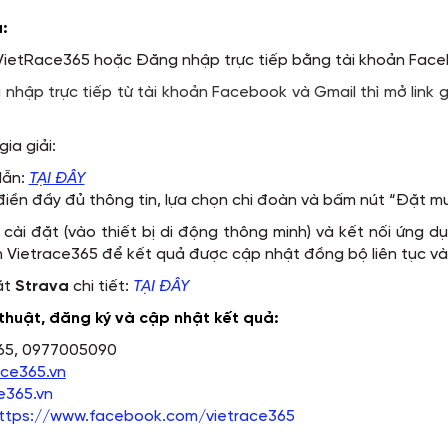
:
 VietRace365 hoặc Đăng nhập trực tiếp bằng tài khoản Fa
nhập trực tiếp từ tài khoản Facebook và Gmail thì mở link gi
ia giải:
dẫn:
TẠI ĐÂY
điền đầy đủ thông tin, lựa chọn chi đoàn và bấm nút “Đặt m
cài đặt (vào thiết bị di động thông minh) và kết nối ứng 
n Vietrace365 để kết quả được cập nhật đồng bộ liên tục và 
ặt
Strava
chi tiết:
TẠI ĐÂY
ỹ thuật, đăng ký và cập nhật kết quả:
365, 0977005090
ace365.vn
e365.vn
ttps://www.facebook.com/vietrace365