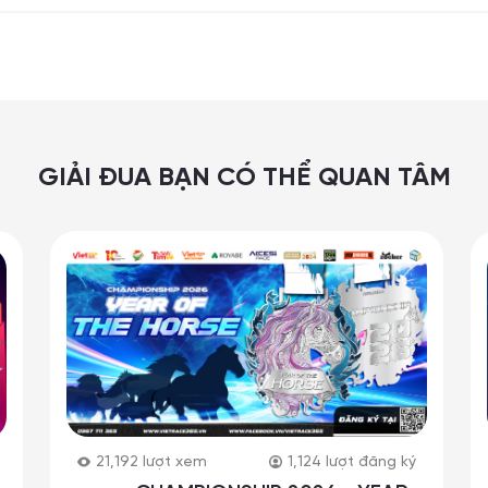
GIẢI ĐUA BẠN CÓ THỂ QUAN TÂM
21,192
lượt xem
1,124
lượt đăng ký