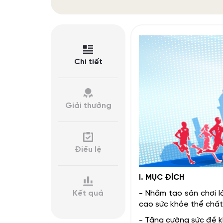
Chi tiết
Giải thưởng
Điều lệ
I. MỤC ĐÍCH
- Nhằm tạo sân chơi l
Kết quả
cao sức khỏe thể chất 
- Tăng cường sức đề k