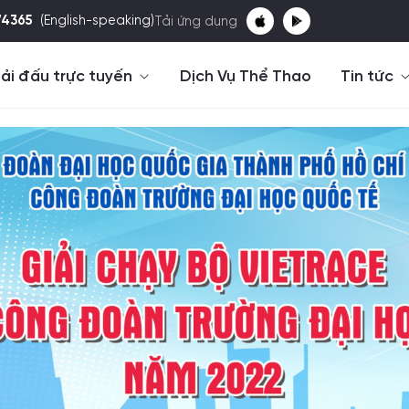
74365
(English-speaking)
Tải ứng dụng
ải đấu trực tuyến
Dịch Vụ Thể Thao
Tin tức