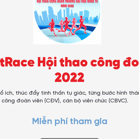
etRace Hội thao công 
2022
 ích, thúc đẩy tinh thần tự giác, từng bước hình thà
công đoàn viên (CĐV), cán bộ viên chức (CBVC).
Miễn phí tham gia