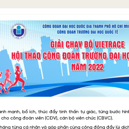
ành mạnh, bổ ích, thúc đẩy tinh thần tự giác, từng bước hì
cho công đoàn viên (CĐV), cán bộ viên chức (CBVC).
háng từng cá nhân và góp phần cùng cộng đồng đẩy lùi dịch