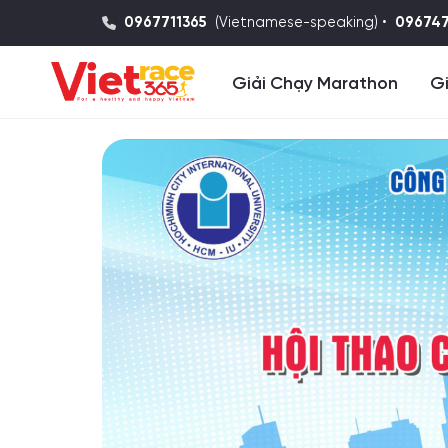
0967711365
(Vietnamese-speaking) •
09674
Giải Chạy Marathon
Gi