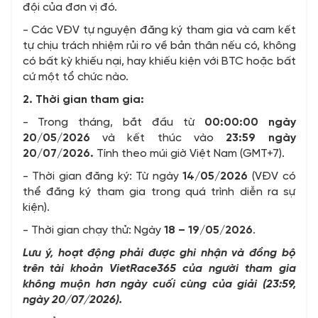
đội của đơn vị đó.
- Các VĐV tự nguyện đăng ký tham gia và cam kết
tự chịu trách nhiệm rủi ro về bản thân nếu có, không
có bất kỳ khiếu nại, hay khiếu kiện với BTC hoặc bất
cứ một tổ chức nào.
2. Thời gian tham gia:
- Trong tháng, bắt đầu từ
00:00:00 ngày
20/05/2026
và kết thúc vào
23:59 ngày
20/07/2026.
Tính theo múi giờ Việt Nam (GMT+7).
- Thời gian đăng ký: Từ ngày
14/05/2026
(VĐV có
thể đăng ký tham gia trong quá trình diễn ra sự
kiện).
- Thời gian chạy thử: Ngày
18 – 19/05/2026
.
Lưu ý, h
oạt động phải được ghi nhận và đồng bộ
trên tài khoản
VietRace365
của người tham gia
không muộn hơn ngày cuối cùng của giải (23:59,
ngày 20/07/2026).