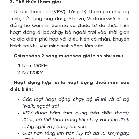
3. Thể thức tham gia:
- Người tham gia (VĐV) đăng ký tham gia chương
trình, sử dụng ứng dụng Strava, Vietrace365 hoặc
đồng hồ Garmin, Sunnto và được tự do thực hiện
hoạt động đi bộ/chạy bộ ngoài trời vào thời gian
và địa điểm phù hợp với điều kiện cá nhân, khuyến
khích tại khu vực mình sinh sống, làm việc.
-
Chia thành 2 hạng mục theo giới tính như sau:
Nam 150KM
Nữ 120KM
-
Hoạt động hợp lệ: là hoạt động thoả mãn các
điều kiện:
Các loại hoạt động chạy bộ (Run) và đi bộ
(walk) ngoài trời
VĐV được bấm tạm dừng trên điện thoại/
đồng hồ thể thao trong khi chạy với mục đích
dừng nghỉ và phân phối sức.
Giới hạn tổng km tích lũy tối đa 15 km/ngày.