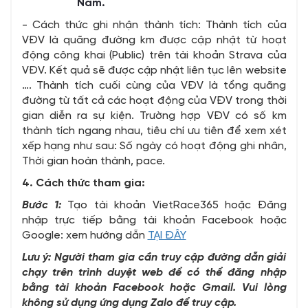
Nam.
-
Cách thức ghi nhận thành tích: Thành tích của
VĐV là quãng đường km được cập nhật từ hoạt
động công khai (Public) trên tài khoản Strava của
VĐV. Kết quả sẽ được cập nhật liên tục lên website
…. Thành tích cuối cùng của VĐV là tổng quãng
đường từ tất cả các hoạt động của VĐV trong thời
gian diễn ra sự kiện.
Trường hợp VĐV có số km
thành tích ngang nhau, tiêu chí ưu tiên để xem xét
xếp hạng như sau:
Số ngày có hoạt động ghi nhân,
Thời gian hoàn thành, pace.
4. Cách thức tham gia:
Bước 1:
Tạo tài khoản VietRace365 hoặc Đăng
nhập trực tiếp bằng tài khoản Facebook hoặc
Google: xem hướng dẫn
TẠI ĐÂY
Lưu ý: Người tham gia cần truy cập đường dẫn giải
chạy trên trình duyệt web để có thể đăng nhập
bằng tài khoản Facebook hoặc Gmail. Vui lòng
không sử dụng ứng dụng Zalo để truy cập.