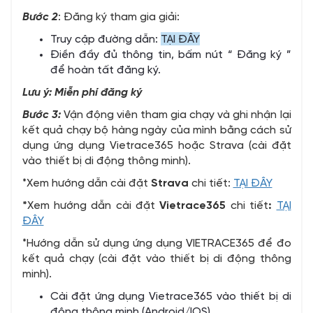
Bước 2
: Đăng ký tham gia giải:
Truy cập đường dẫn:
TẠI ĐÂY
Điền đầy đủ thông tin, bấm nút “ Đăng ký ”
để hoàn tất đăng ký.
Lưu ý: Miễn phí đăng ký
Bước 3:
Vận động viên tham gia chạy và ghi nhận lại
kết quả chạy bộ hàng ngày của mình bằng cách sử
dụng ứng dụng Vietrace365 hoặc Strava (cài đặt
vào thiết bị di động thông minh).
*Xem hướng dẫn cài đặt
Strava
chi tiết:
TẠI ĐÂY
*
Xem hướng dẫn cài đặt
Vietrace365
chi tiết
:
TẠI
ĐÂY
*Hướng dẫn sử dụng ứng dụng VIETRACE365 để đo
kết quả chạy (cài đặt vào thiết bị di động thông
minh).
Cài đặt ứng dụng Vietrace365 vào thiết bị di
động thông minh (Android/IOS).