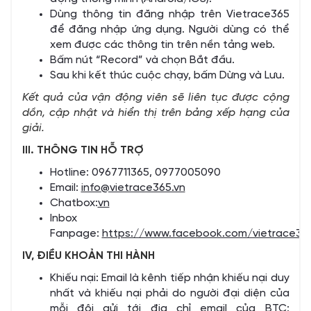
Dùng thông tin đăng nhập trên Vietrace365
để đăng nhập ứng dụng. Người dùng có thể
xem được các thông tin trên nền tảng web.
Bấm nút “Record” và chọn Bắt đầu.
Sau khi kết thúc cuộc chạy, bấm Dừng và Lưu.
Kết quả của vận động viên sẽ liên tục được cộng
dồn, cập nhật và hiển thị trên bảng xếp hạng của
giải.
III. THÔNG TIN HỖ TRỢ
Hotline: 0967711365, 0977005090
Email:
info@vietrace365.vn
Chatbox:
vn
Inbox
Fanpage:
https://www.facebook.com/vietrace36
IV, ĐIỀU KHOẢN THI HÀNH
Khiếu nại: Email là kênh tiếp nhận khiếu nại duy
nhất và khiếu nại phải do người đại diện của
mỗi đội gửi tới địa chỉ email của BTC: