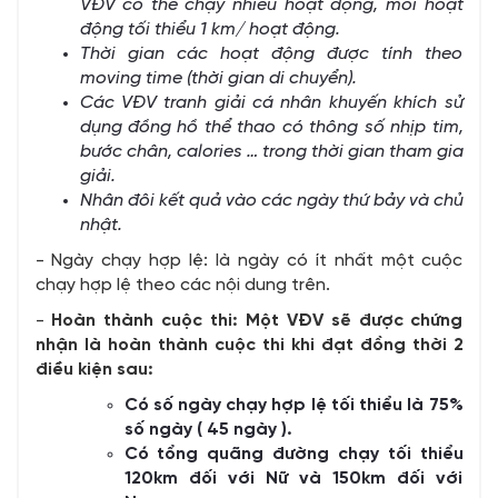
VĐV có thể chạy nhiều hoạt động, mỗi hoạt
động tối thiểu 1 km/ hoạt động.
Thời gian các hoạt động được tính theo
moving time
(thời gian di chuyển)
.
Các VĐV tranh giải cá nhân khuyến khích sử
dụng đồng hồ thể thao có thông số nhịp tim,
bước chân, calories … trong thời gian tham gia
giải.
Nhân đôi kết quả vào các ngày thứ bảy và chủ
nhật.
- Ngày chạy hợp lệ: là ngày có ít nhất một cuộc
chạy hợp lệ theo các nội dung trên.
-
Hoàn thành cuộc thi: Một VĐV sẽ được chứng
nhận là hoàn thành cuộc thi khi đạt đồng thời 2
điều kiện sau:
Có số ngày chạy hợp lệ tối thiểu là 75%
số ngày ( 45 ngày ).
Có tổng quãng đường chạy tối thiểu
120km đối với Nữ và 150km đối với