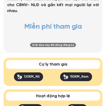
cho CBNV- NLĐ và gắn kết mọi người lại với
nhau.
Miễn phí tham gia
Giải đua này đã đóng đăng ký
Cự ly tham gia
120KM_Nữ
150KM_Nam
Hoạt động hợp lệ