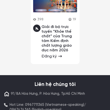
398
19
Giải đi bộ trực
tuyến “Khỏe thể
chất” của Trung
tâm Kiểm định
chất lượng giáo
dục năm 2026
Đăng ký
Liên hệ chúng tôi
91/8A Hòa Hưng, P. Hòa Hưng, Tp.Hồ Chí Minh
Hot Line: 0967711365 (Vietnamese-speaking)/
0967474365 (English-speaking)