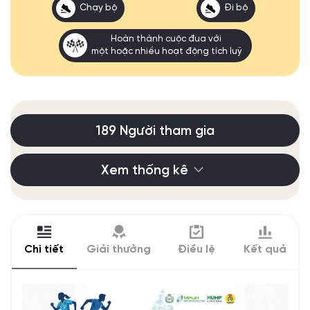
Chạy bộ
Đi bộ
Hoàn thành cuộc đua với
một hoặc nhiều hoạt động tích luỹ
189 Người tham gia
Xem thống kê
Chi tiết
Giải thưởng
Điều lệ
Kết quả