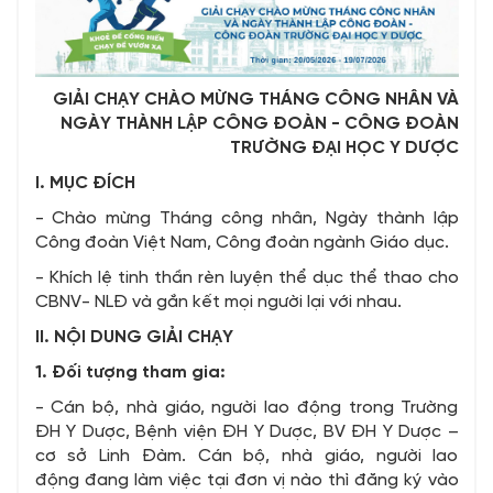
GIẢI CHẠY CHÀO MỪNG THÁNG CÔNG NHÂN VÀ
NGÀY THÀNH LẬP CÔNG ĐOÀN - CÔNG ĐOÀN
TRƯỜNG ĐẠI HỌC Y DƯỢC
I. MỤC ĐÍCH
- Chào mừng Tháng công nhân, Ngày thành lập
Công đoàn Việt Nam, Công đoàn ngành Giáo dục.
- Khích lệ tinh thần rèn luyện thể dục thể thao cho
CBNV- NLĐ và gắn kết mọi người lại với nhau.
II. NỘI DUNG GIẢI CHẠY
1. Đối tượng tham gia:
- Cán bộ, nhà giáo, người lao động trong Trường
ĐH Y Dược, Bệnh viện ĐH Y Dược, BV ĐH Y Dược –
cơ sở Linh Đàm. Cán bộ, nhà giáo, người lao
động đang làm việc tại đơn vị nào thì đăng ký vào