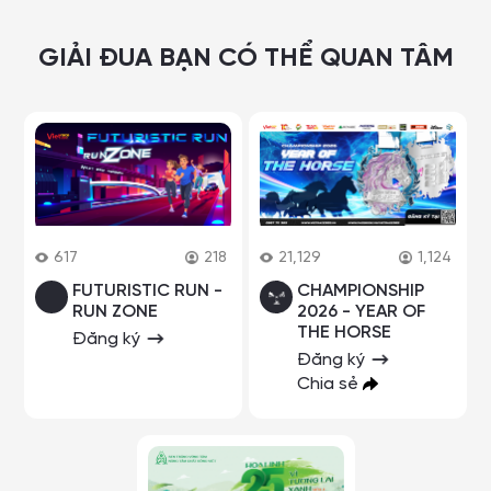
GIẢI ĐUA BẠN CÓ THỂ QUAN TÂM
617
218
21,129
1,124
FUTURISTIC RUN -
CHAMPIONSHIP
RUN ZONE
2026 - YEAR OF
THE HORSE
Đăng ký
Đăng ký
Chia sẻ