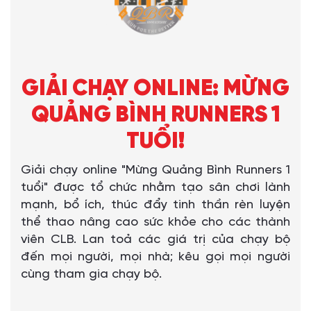
GIẢI CHẠY ONLINE: MỪNG
QUẢNG BÌNH RUNNERS 1
TUỔI!
Giải chạy online "Mừng Quảng Bình Runners 1
tuổi" được tổ chức nhằm tạo sân chơi lành
mạnh, bổ ích, thúc đẩy tinh thần rèn luyện
thể thao nâng cao sức khỏe cho các thành
viên CLB. Lan toả các giá trị của chạy bộ
đến mọi người, mọi nhà; kêu gọi mọi người
cùng tham gia chạy bộ.