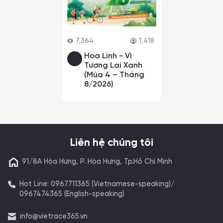
7,364
1,418
Hoa Linh - Vì
Tương Lai Xanh
(Mùa 4 – Tháng
8/2026)
Liên hệ chúng tôi
91/8A Hòa Hưng, P. Hòa Hưng, Tp.Hồ Chí Minh
Hot Line: 0967711365 (Vietnamese-speaking)/
0967474365 (English-speaking)
info@vietrace365.vn