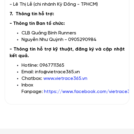
- Lê Thị Lễ (chi nhánh Kỳ Đồng - TPHCM)
7.
Thông tin hỗ trợ:
- Thông tin Ban tổ chức:
CLB Quảng Bình Runners
Nguyễn Như Quỳnh -
0905290984
- Thông tin hỗ trợ kỹ thuật, đăng ký và cập nhật
kết quả.
Hotline: 0967711365
Email: info@vietrace365.vn
Chatbox:
www.vietrace365.vn
Inbox
Fanpage:
https://www.facebook.com/vietrace36