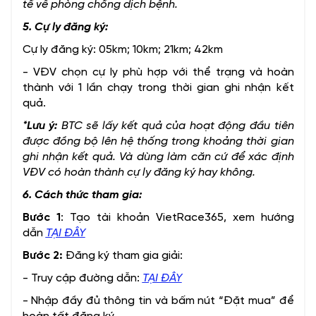
tế về phòng chống dịch bệnh.
5. Cự ly đăng ký:
Cự ly đăng ký: 05km; 10km; 21km; 42km
- VĐV chọn cự ly phù hợp với thể trạng và hoàn
thành với 1 lần chạy trong thời gian ghi nhận kết
quả.
*
Lưu ý:
BTC sẽ lấy kết quả của hoạt động đầu tiên
được đồng bộ lên hệ thống trong khoảng thời gian
ghi nhận kết quả. Và dùng làm căn cứ để xác định
VĐV có hoàn thành cự ly đăng ký hay không.
6. Cách thức tham gia:
Bước 1
: Tạo tài khoản VietRace365, xem hướng
dẫn
TẠI ĐÂY
Bước 2:
Đăng ký tham gia giải:
- Truy cập đường dẫn:
TẠI ĐÂY
- Nhập đầy đủ thông tin và bấm nút “Đặt mua” để