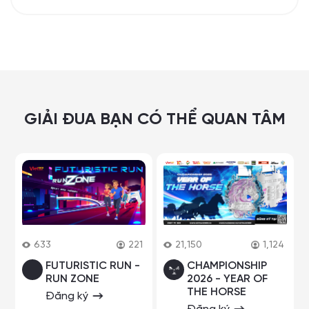
GIẢI ĐUA BẠN CÓ THỂ QUAN TÂM
633
221
21,150
1,124
FUTURISTIC RUN -
CHAMPIONSHIP
RUN ZONE
2026 - YEAR OF
THE HORSE
Đăng ký