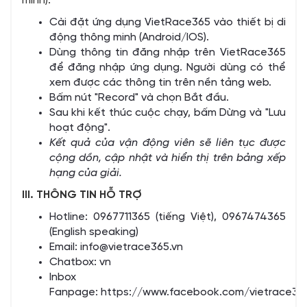
minh).
Cài đặt ứng dụng VietRace365 vào thiết bị di
động thông minh (Android/IOS).
Dùng thông tin đăng nhập trên VietRace365
để đăng nhập ứng dụng. Người dùng có thể
xem được các thông tin trên nền tảng web.
Bấm nút "Record" và chọn Bắt đầu.
Sau khi kết thúc cuộc chạy, bấm Dừng và "Lưu
hoạt động".
Kết quả của vận động viên sẽ liên tục được
cộng dồn, cập nhật và hiển thị trên bảng xếp
hạng của giải.
III. THÔNG TIN HỖ TRỢ
Hotline: 0967711365 (tiếng Việt), 0967474365
(English speaking)
Email:
info@vietrace365.vn
Chatbox:
vn
Inbox
Fanpage:
https://www.facebook.com/vietrace36