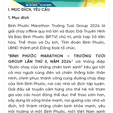
I. MỤC ĐÍCH, YÊU CẦU
1. Mục đích
Bình Phước Marathon Trường Tươi Group 2024 là
giải chạy offline quy mô lớn và được Đài Truyền Hình
Và Báo Bình Phước (BPTV) chủ trì, phối hợp Sở Văn
hóa, Thể thao và Du lịch, Tỉnh đoàn Bình Phước,
UBND thành phố Đồng Xoài tổ chức.
"BÌNH PHƯỚC MARATHON – TRƯỜNG TƯƠI
GROUP LẦN THỨ II, NĂM 2024
” với thông điệp
“Bước chạy của những chiến binh xanh” kêu gọi tất
cả mọi người cùng đến và chiến thắng bản thân
mình, chinh phục thành công cung đường chạy đẹp
của tỉnh Bình Phước, nơi các nhà vô địch tập luyện.
Giải đấu sẽ truyền cảm hứng cho thế hệ trẻ tham
gia vào các hoạt động thể dục thể thao sớm hơn,
xây dựng lối sống khỏe mạnh, noi gương các nhà vô
địch, trở thành những chiến binh khỏe mạnh, yêu
môi trường vì một Bình Phước, một Việt Nam xanh