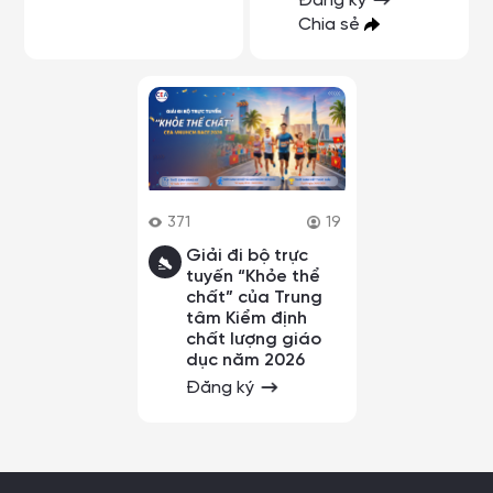
Đăng ký
Chia sẻ
371
19
Giải đi bộ trực
tuyến “Khỏe thể
chất” của Trung
tâm Kiểm định
chất lượng giáo
dục năm 2026
Đăng ký