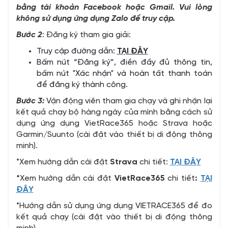
bằng tài khoản Facebook hoặc Gmail. Vui lòng
không sử dụng ứng dụng Zalo để truy cập.
Bước 2
: Đăng ký tham gia giải:
Truy cập đường dẫn:
TẠI ĐÂY
Bấm nút “Đăng ký”, điền đầy đủ thông tin,
bấm nút "Xác nhận" và hoàn tất thanh toán
để đăng ký thành công.
Bước 3:
Vận động viên tham gia chạy và ghi nhận lại
kết quả chạy bộ hàng ngày của mình bằng cách sử
dụng ứng dụng VietRace365 hoặc Strava hoặc
Garmin/Suunto (cài đặt vào thiết bị di động thông
minh).
*Xem hướng dẫn cài đặt
Strava
chi tiết:
TẠI ĐÂY
*
Xem hướng dẫn cài đặt
VietRace365
chi tiết
:
TẠI
ĐÂY
*Hướng dẫn sử dụng ứng dụng VIETRACE365 để đo
kết quả chạy (cài đặt vào thiết bị di động thông