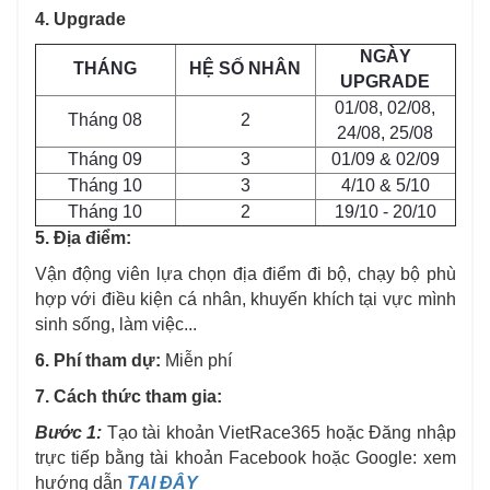
4. Upgrade
NGÀY
THÁNG
HỆ SỐ NHÂN
UPGRADE
01/08, 02/08,
­Tháng 08
2
24/08, 25/08
Tháng 09
3
01/09 & 02/09
Tháng 10
3
4/10 & 5/10
Tháng 10
2
19/10 - 20/10
5. Địa điểm:
Vận động viên lựa chọn địa điểm đi bộ, chạy bộ phù
hợp với điều kiện cá nhân, khuyến khích tại vực mình
sinh sống, làm việc...
6. Phí tham dự:
Miễn phí
7. Cách thức tham gia:
Bước 1:
Tạo tài khoản VietRace365 hoặc Đăng nhập
trực tiếp bằng tài khoản Facebook hoặc Google: xem
hướng dẫn
TẠI ĐÂY