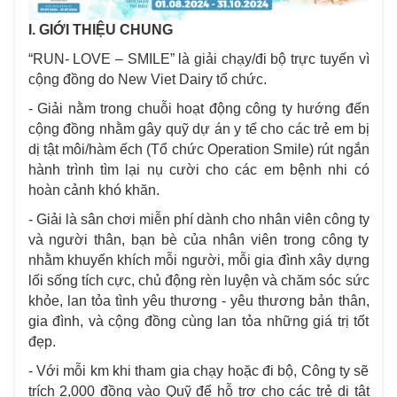
I. GIỚI THIỆU CHUNG
“RUN- LOVE – SMILE” là giải chạy/đi bộ trực tuyến vì
cộng đồng do New Viet Dairy tổ chức.
- Giải nằm trong chuỗi hoạt động công ty hướng đến
cộng đồng nhằm gây quỹ dự án y tế cho các trẻ em bị
dị tật môi/hàm ếch (Tổ chức Operation Smile) rút ngắn
hành trình tìm lại nụ cười cho các em bệnh nhi có
hoàn cảnh khó khăn.
- Giải là sân chơi miễn phí dành cho nhân viên công ty
và người thân, bạn bè của nhân viên trong công ty
nhằm khuyến khích mỗi người, mỗi gia đình xây dựng
lối sống tích cực, chủ động rèn luyện và chăm sóc sức
khỏe, lan tỏa tình yêu thương - yêu thương bản thân,
gia đình, và cộng đồng cùng lan tỏa những giá trị tốt
đẹp.
- Với mỗi km khi tham gia chạy hoặc đi bộ, Công ty sẽ
trích 2,000 đồng vào Quỹ để hỗ trợ cho các trẻ dị tật