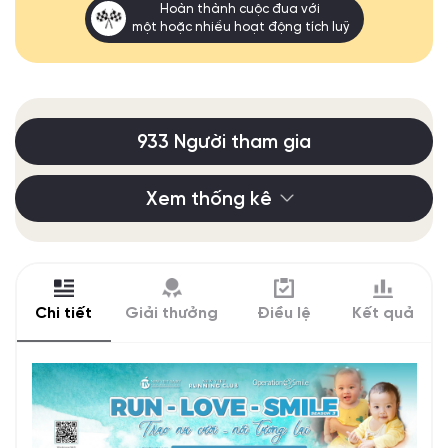
Hoàn thành cuộc đua với
một hoặc nhiều hoạt động tích luỹ
933 Người tham gia
Xem thống kê
Chi tiết
Giải thưởng
Điều lệ
Kết quả