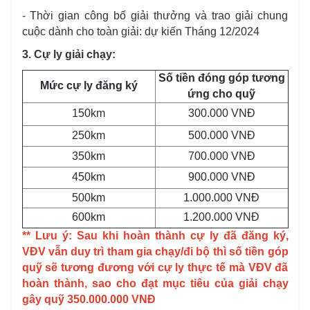
- Thời gian công bố giải thưởng và trao giải chung
cuộc dành cho toàn giải: dự kiến Tháng 12/2024
3. Cự ly giải chạy:
Số tiền đóng góp tương
Mức cự ly đăng ký
ứng cho quỹ
150km
300.000 VNĐ
250km
500.000 VNĐ
350km
700.000 VNĐ
450km
900.000 VNĐ
500km
1.000.000 VNĐ
600km
1.200.000 VNĐ
** Lưu ý: Sau khi hoàn thành cự ly đã đăng ký,
VĐV vẫn duy trì tham gia chạy/đi bộ thì số tiền góp
quỹ sẽ tương đương với cự ly thực tế mà VĐV đã
hoàn thành, sao cho đạt mục tiêu của giải chạy
gây quỹ 350.000.000 VNĐ