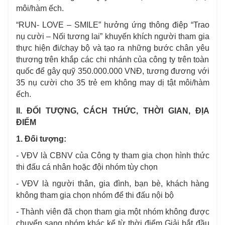
môi/hàm ếch.
“RUN- LOVE – SMILE” hưởng ứng thông điệp “Trao
nụ cười – Nối tương lai” khuyến khích người tham gia
thực hiện đi/chạy bộ và tạo ra những bước chân yêu
thương trên khắp các chi nhánh của công ty trên toàn
quốc để gây quỹ 350.000.000 VNĐ, tương đương với
35 nụ cười cho 35 trẻ em không may dị tật môi/hàm
ếch.
II. ĐỐI TƯỢNG, CÁCH THỨC, THỜI GIAN, ĐỊA
ĐIỂM
1. Đối tượng:
- VĐV là CBNV của Công ty tham gia chọn hình thức
thi đấu cá nhân hoặc đội nhóm tùy chọn
- VĐV là người thân, gia đình, bạn bè, khách hàng
không tham gia chọn nhóm để thi đấu nội bộ
- Thành viên đã chọn tham gia một nhóm không được
chuyển sang nhóm khác kể từ thời điểm Giải bắt đầu